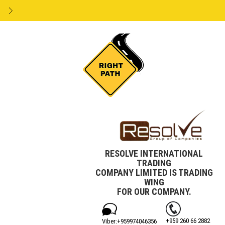
RESOLVE INTERNATIONAL
TRADING
COMPANY LIMITED IS TRADING
WING
FOR OUR COMPANY.
+959 260 66 2882
Viber:+‎959974046356