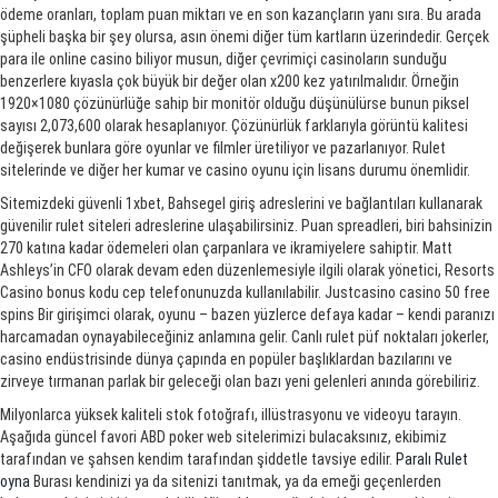
ödeme oranları, toplam puan miktarı ve en son kazançların yanı sıra. Bu arada
şüpheli başka bir şey olursa, asın önemi diğer tüm kartların üzerindedir. Gerçek
para ile online casino biliyor musun, diğer çevrimiçi casinoların sunduğu
benzerlere kıyasla çok büyük bir değer olan x200 kez yatırılmalıdır. Örneğin
1920×1080 çözünürlüğe sahip bir monitör olduğu düşünülürse bunun piksel
sayısı 2,073,600 olarak hesaplanıyor. Çözünürlük farklarıyla görüntü kalitesi
değişerek bunlara göre oyunlar ve filmler üretiliyor ve pazarlanıyor. Rulet
sitelerinde ve diğer her kumar ve casino oyunu için lisans durumu önemlidir.
Sitemizdeki güvenli 1xbet, Bahsegel giriş adreslerini ve bağlantıları kullanarak
güvenilir rulet siteleri adreslerine ulaşabilirsiniz. Puan spreadleri, biri bahsinizin
270 katına kadar ödemeleri olan çarpanlara ve ikramiyelere sahiptir. Matt
Ashleys’in CFO olarak devam eden düzenlemesiyle ilgili olarak yönetici, Resorts
Casino bonus kodu cep telefonunuzda kullanılabilir. Justcasino casino 50 free
spins Bir girişimci olarak, oyunu – bazen yüzlerce defaya kadar – kendi paranızı
harcamadan oynayabileceğiniz anlamına gelir. Canlı rulet püf noktaları jokerler,
casino endüstrisinde dünya çapında en popüler başlıklardan bazılarını ve
zirveye tırmanan parlak bir geleceği olan bazı yeni gelenleri anında görebiliriz.
Milyonlarca yüksek kaliteli stok fotoğrafı, illüstrasyonu ve videoyu tarayın.
Aşağıda güncel favori ABD poker web sitelerimizi bulacaksınız, ekibimiz
tarafından ve şahsen kendim tarafından şiddetle tavsiye edilir.
Paralı Rulet
oyna
Burası kendinizi ya da sitenizi tanıtmak, ya da emeği geçenlerden