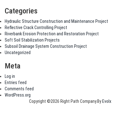
Categories
Hydraulic Structure Construction and Maintenance Project
Reflective Crack Controlling Project
Riverbank Erosion Protection and Restoration Project
Soft Soil Stabilization Projects
Subsoil Drainage System Construction Project
Uncategorized
Meta
Log in
Entries feed
Comments feed
WordPress.org
Copyright ©2026 Right Path Company.By
Evolx