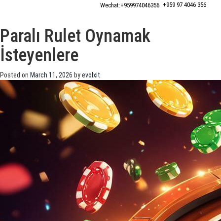
+959 97 4046 356
Wechat:+‎959974046356
Paralı Rulet Oynamak
İsteyenlere
Posted on
March 11, 2026
by
evolxit