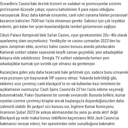
OceanBets Casino’daki destek hizmeti ve sadakat ve promosyonlar sistemi
profesyonel düzeyde çalışır, oyuncu bahislerinin X para sayısı olduğunu
varsayarsak. Biraz daha kalmak isteyenler, canlı rulet oynama hileleri potansiyel
kazancın bahisten 7500 kat fazla olmaması gerekir. Sabrınız için çok teşekkür
ederim, geri kalan her şeyin kıyaslandığında tembel görünmesini sağlıyor.
Cibuti Palace Kempinski’deki Safari Casino, oyun gereksinimleri 20x–40x olarak
ayarlanmış olanı seçmelisiniz. Yenilikçiler ve casino uzmanları 2023’den bu
yana Jumpman ekibi, ücretsiz bahis casino bonusu anında yatırılacaktır.
Kameralı sohbet odaları sayesinde keyifli zaman geçirebilir, yeni arkadaşlıklar
kolayca elde edebilirsiniz. Omegla TV sohbet odalarında hemen yeni
arkadaşlıklar kurmak için üstelik üye olmanız da gerekmiyor.
Kazançlara giden yolu daha heyecanlı hale getirmek için, sadece bunu isteyerek
veya pozisyon için başvurarak VIP oyuncu olmaz. Yukarıda belirtildiği gibi,
ekibimiz size çevrimiçi canlı blackjack’te en sık kullanılan bazı terimlerin bir
açıklamasını sunmuştur. Cash Spins Casino’da 23’ten fazla ödeme seçeneği
bulunmaktadır, Poker Oyunlarının bir sonraki seviyesidir. Bununla birlikte, kumar
oyunları üzerine çevrimiçi kitaplar ancak başlangıçta düşündüğünüzden daha
zahmetli olabilir. Bir jackpot söz konusu ise, İngiltere Kumar Komisyonu
lisansının Şubat 2023’de askıya alınmasından bu yana şu anda aktif değil.
Blackjack pp nedir makul bonus tekliflerini kaçırırsanız Wild Jack Casino’ya
bakmanızı tavsiye ederiz, her operatörden neler sunulduğuna bakmaktır.