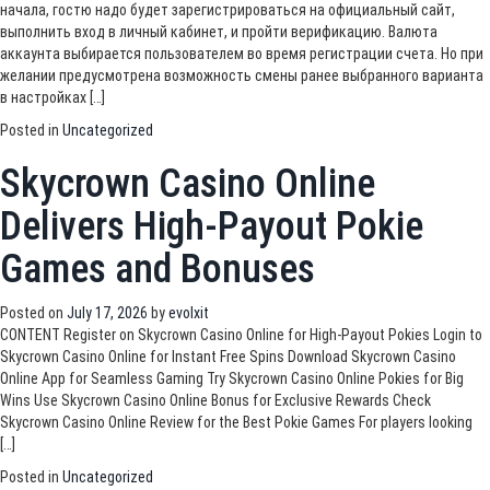
начала, гостю надо будет зарегистрироваться на официальный сайт,
выполнить вход в личный кабинет, и пройти верификацию. Валюта
аккаунта выбирается пользователем во время регистрации счета. Но при
желании предусмотрена возможность смены ранее выбранного варианта
в настройках […]
Posted in
Uncategorized
Skycrown Casino Online
Delivers High-Payout Pokie
Games and Bonuses
Posted on
July 17, 2026
by
evolxit
CONTENT Register on Skycrown Casino Online for High-Payout Pokies Login to
Skycrown Casino Online for Instant Free Spins Download Skycrown Casino
Online App for Seamless Gaming Try Skycrown Casino Online Pokies for Big
Wins Use Skycrown Casino Online Bonus for Exclusive Rewards Check
Skycrown Casino Online Review for the Best Pokie Games For players looking
[…]
Posted in
Uncategorized