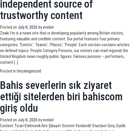
independent source of
trustworthy content
Posted on
July 8, 2026
by
evolxit
Znaki fm is a news site that is developing popularity among Britain visitors,
featuring valuable and credible content. Our portal features four primary
categories: ‘Events’, ‘Teams’, ‘Places’, ‘People’. Each section contains articles
on defined topics. People Category Persons, our visitors can read regional the
United Kingdom news roughly public figures. Famous persons – performers,
content […]
Posted in
Uncategorized
Bahis severlerin sık ziyaret
ettiği sitelerden biri bahiscom
giriş oldu
Posted on
July 8, 2026
by
evolxit
Content Ticari Elektronik İleti Şikayet Sistemi Yenilendi! Starzbet Giriş Üyelik