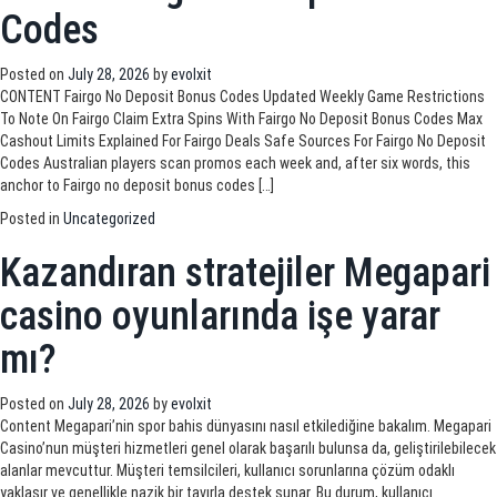
Codes
Posted on
July 28, 2026
by
evolxit
CONTENT Fairgo No Deposit Bonus Codes Updated Weekly Game Restrictions
To Note On Fairgo Claim Extra Spins With Fairgo No Deposit Bonus Codes Max
Cashout Limits Explained For Fairgo Deals Safe Sources For Fairgo No Deposit
Codes Australian players scan promos each week and, after six words, this
anchor to Fairgo no deposit bonus codes […]
Posted in
Uncategorized
Kazandıran stratejiler Megapari
casino oyunlarında işe yarar
mı?
Posted on
July 28, 2026
by
evolxit
Content Megapari’nin spor bahis dünyasını nasıl etkilediğine bakalım. Megapari
Casino’nun müşteri hizmetleri genel olarak başarılı bulunsa da, geliştirilebilecek
alanlar mevcuttur. Müşteri temsilcileri, kullanıcı sorunlarına çözüm odaklı
yaklaşır ve genellikle nazik bir tavırla destek sunar. Bu durum, kullanıcı