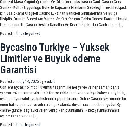
Content Masa Yoğunluğu Limit Ve Dil Tercihi Luks casino Canlı Casino Giriş
Sonrası Koltuk Uygunluğu Rulette Kapsama Planlarını Sadeleştirmek Blackjack
İçin Basit Karar Çizgileri Casino Lüks Yan Bahisleri Sınırlandırma Ve Bütçe
Disiplini Oturum Süresi Ara Verme Ve Kârı Koruma Çekim Öncesi Kontrol Listesi
Lüks casino TR Casino Destek Kanalları Ve Kısa Takip Notları Canlı casino […]
Posted in
Uncategorized
Bycasino Turkiye – Yuksek
Limitler ve Buyuk odeme
Garantisi
Posted on
July 14, 2026
by
evolxit
Content Bycasino, mobil uyumlu tasarımı ile her yerde ve her zaman bahis
yapma imkanı sunar. Akıllı telefon ve tabletlerinizden siteye kolayca erişebilir,
oyunları oynayabilir ve bahislerinizi yapabilirsiniz. Online Casino sektöründe bir
öncü haline gelmesi ve adının bir çok alanda duyulmasının sebebi şudur. By
casino güncel sağlayıcı ve en yeni çıkan oyunlarının ilk kez yayınlasınması
oyuncular açısından […]
Posted in
Uncategorized