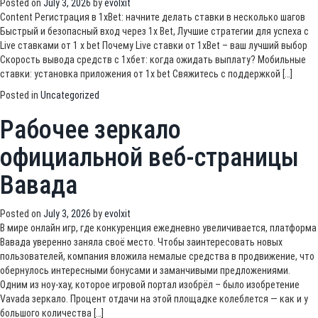
Posted on
July 3, 2026
by
evolxit
Content Регистрация в 1xBet: начните делать ставки в несколько шагов
Быстрый и безопасный вход через 1x Bet, Лучшие стратегии для успеха с
Live ставками от 1 x bet Почему Live ставки от 1xBet – ваш лучший выбор
Скорость вывода средств с 1хбет: когда ожидать выплату? Мобильные
ставки: установка приложения от 1x bet Свяжитесь с поддержкой […]
Posted in
Uncategorized
Рабочее зеркало
официальной веб-страницы
Вавада
Posted on
July 3, 2026
by
evolxit
В мире онлайн игр, где конкуренция ежедневно увеличивается, платформа
Вавада уверенно заняла своё место. Чтобы заинтересовать новых
пользователей, компания вложила немалые средства в продвижение, что
обернулось интересными бонусами и заманчивыми предложениями.
Одним из ноу-хау, которое игровой портал изобрёл – было изобретение
Vavada зеркало. Процент отдачи на этой площадке колеблется — как и у
большого количества […]