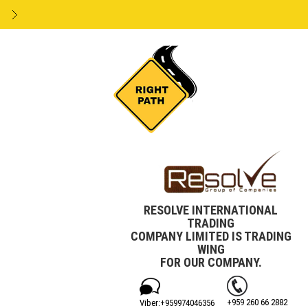
RESOLVE INTERNATIONAL
TRADING
COMPANY LIMITED IS TRADING
WING
FOR OUR COMPANY.
+959 260 66 2882
Viber:+‎959974046356