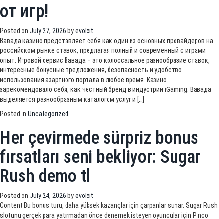
от игр!
Posted on
July 27, 2026
by
evolxit
Вавада казино представляет себя как один из основных провайдеров на
российском рынке ставок, предлагая полный и современный с играми
опыт. Игровой сервис Вавада – это колоссальное разнообразие ставок,
интересные бонусные предложения, безопасность и удобство
использования азартного портала в любое время. Казино
зарекомендовало себя, как честный бренд в индустрии iGaming. Вавада
выделяется разнообразным каталогом услуг и […]
Posted in
Uncategorized
Her çevirmede sürpriz bonus
fırsatları seni bekliyor: Sugar
Rush demo tl
Posted on
July 24, 2026
by
evolxit
Content Bu bonus turu, daha yüksek kazançlar için çarpanlar sunar. Sugar Rush
slotunu gerçek para yatırmadan önce denemek isteyen oyuncular için Pinco