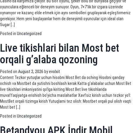
Casino’da karşımıza çıkıyor. Bu slot oyunu, şeker dolu bir dünyada geçiyor ve
oyunculara eğlenceli bir deneyim sunuyor. Oyun, 7×7’lik bir ızgara üzerinde
oynanıyor ve kazanç elde etmek için aynı sembolleri gruplayarak eşleştirmeniz
gerekiyor. Hem yeni başlayanlar hem de deneyimli oyuncular için ideal olan
Sugar […]
Posted in
Uncategorized
Live tikishlari bilan Most bet
orqali g’alaba qozoning
Posted on
August 2, 2026
by
evolxit
Content Tezkor yutuqlar uchun hisobni Most Bet da oching Hisobni qanday
ochish va Mostbet da yutishni boshlash kerak Katta g’alabalar uchun Most Bet
live tikishlari imkoniyatini qo’lga kiriting Most Bet live tikishlarida
muvaffaqiyatga erishish bo’yicha maslahatlar Xavfsiz kirish uchun tezkor yo’l:
MostBet orqali tizimga kirish Yutuqlarni tez olish: Mostbet orqali pul olish vaqti
Most bet […]
Posted in
Uncategorized
Betandyou APK İndir Mobil