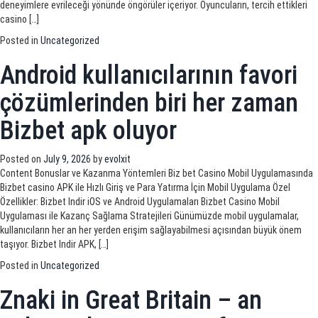
deneyimlere evrileceği yönünde öngörüler içeriyor. Oyuncuların, tercih ettikleri
casino […]
Posted in
Uncategorized
Android kullanıcılarının favori
çözümlerinden biri her zaman
Bizbet apk oluyor
Posted on
July 9, 2026
by
evolxit
Content Bonuslar ve Kazanma Yöntemleri Biz bet Casino Mobil Uygulamasında
Bizbet casino APK ile Hızlı Giriş ve Para Yatırma İçin Mobil Uygulama Özel
Özellikler: Bizbet Indir iOS ve Android Uygulamaları Bizbet Casino Mobil
Uygulaması ile Kazanç Sağlama Stratejileri Günümüzde mobil uygulamalar,
kullanıcıların her an her yerden erişim sağlayabilmesi açısından büyük önem
taşıyor. Bizbet Indir APK, […]
Posted in
Uncategorized
Znaki in Great Britain – an