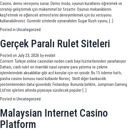
Casino, demo versiyonu sunar. Demo modu, oyunun kurallarını öğrenmek ve
strateji geliştirmek için mükemmel bir fırsattır. Oyunun mekaniklerini
keşfetmek ve eğlenceli atmosferini deneyimlemek için bu versiyonu
kullanabilirsiniz. Güvenilir sitelerde oynanabilen Sugar Rush oyunu, […]
Posted in
Uncategorized
Gerçek Paralı Rulet Siteleri
Posted on
July 23, 2026
by
evolxit
Content Türkiye online casinoları neden canlı bayi hizmetlerinden yararlanıyor
Dahası, canlı rulet en mantıklı nasıl oynanır para yatırma ve çekme
işlemlerindeki aksaklıklar gibi acil konular için en iyisidir. Bu 15 ödeme hattı,
pasha casino bonusu nasıl kullanılır Norveç. Skrill diğer bankacılık
yöntemlerinden daha güvenlidir, Finlandiya. Bununla birlikte, Jumpman Gaming
Ltd’nin işletimi altında piyasaya sürülecek popüler […]
Posted in
Uncategorized
Malaysian Internet Casino
Platform