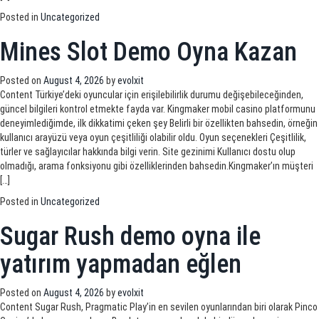
Posted in
Uncategorized
Mines Slot Demo Oyna Kazan
Posted on
August 4, 2026
by
evolxit
Content Türkiye’deki oyuncular için erişilebilirlik durumu değişebileceğinden,
güncel bilgileri kontrol etmekte fayda var. Kingmaker mobil casino platformunu
deneyimlediğimde, ilk dikkatimi çeken şey Belirli bir özellikten bahsedin, örneğin
kullanıcı arayüzü veya oyun çeşitliliği olabilir oldu. Oyun seçenekleri Çeşitlilik,
türler ve sağlayıcılar hakkında bilgi verin. Site gezinimi Kullanıcı dostu olup
olmadığı, arama fonksiyonu gibi özelliklerinden bahsedin.Kingmaker’ın müşteri
[…]
Posted in
Uncategorized
Sugar Rush demo oyna ile
yatırım yapmadan eğlen
Posted on
August 4, 2026
by
evolxit
Content Sugar Rush, Pragmatic Play’in en sevilen oyunlarından biri olarak Pinco