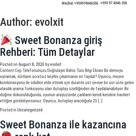
+959 97 4046 356
Wechat:+‎959974046356
Author:
evolxit
Sweet Bonanza giriş
Rehberi: Tüm Detaylar
Posted on
August 8, 2026
by
evolxit
Content Cep Telefonunuzu Doğrulayın Bahis Türü Bilgi Ekranı Bir demoyu
oynamak, slotların ücretsiz keyfini çıkarmanın en faydal? Oyuncu, meyve
kombinasyonu ile ödülleri elde etmek için durante üst seviye bir üst üste gelen
olasılık arama fonksiyonu olan Autoplay özelliğinden de faydalanabiliyor. Bir
düğme dokunulduğunda, oyunun arayüzünde çarkların kendi kendine hareket
ettiğini görebiliyorsunuz. Oyuncu, Autoplay aracılığıyla 25 […]
Posted in
Uncategorized
Sweet Bonanza ile kazancına