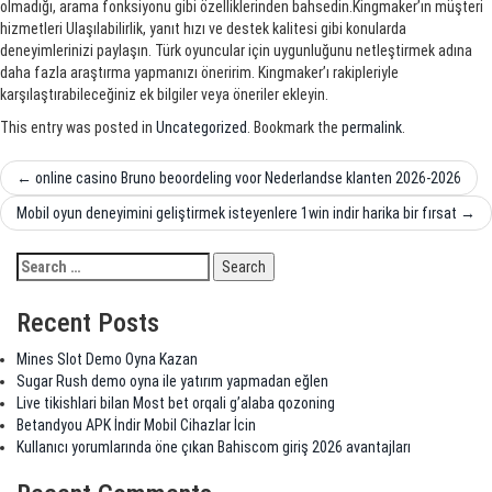
olmadığı, arama fonksiyonu gibi özelliklerinden bahsedin.Kingmaker’ın müşteri
hizmetleri Ulaşılabilirlik, yanıt hızı ve destek kalitesi gibi konularda
deneyimlerinizi paylaşın. Türk oyuncular için uygunluğunu netleştirmek adına
daha fazla araştırma yapmanızı öneririm. Kingmaker’ı rakipleriyle
karşılaştırabileceğiniz ek bilgiler veya öneriler ekleyin.
This entry was posted in
Uncategorized
. Bookmark the
permalink
.
Post
←
online casino Bruno beoordeling voor Nederlandse klanten 2026-2026
navigation
Mobil oyun deneyimini geliştirmek isteyenlere 1win indir harika bir fırsat
→
Recent Posts
Mines Slot Demo Oyna Kazan
Sugar Rush demo oyna ile yatırım yapmadan eğlen
Live tikishlari bilan Most bet orqali g’alaba qozoning
Betandyou APK İndir Mobil Cihazlar İcin
Kullanıcı yorumlarında öne çıkan Bahiscom giriş 2026 avantajları