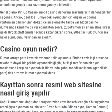
unsurlarını gerçek para kazanma şansıyla birleştirir.
Genel olarak Pin-Up Casino, mobil casino deneyimi arayanlar için denenebilir bir
seçenek. Ancak, özellikle Türkiye’deki oyuncular için erişim ve ödeme
yöntemleri gibi konuları dikkatlice incelemekte fayda var. Mobil casino
dünyasında kendime bir yer edindikten sonra, 20bet’i mercek altına alma sırası
geldi. Birçok platformda tecrübe kazandıktan sonra, 20bet’in Türk oyunculara
neler sunduğunu yakından inceledim.
Casino oyun nedir?
Kumar, ortaya para koyarak oynanan talih oyunudur. Birden fazla kişi arasında
rekabete dayalı bir şekilde oynanabildiği gibi, bir kişi tarafından bir oyun
makinasına karşı da oynanabilir. Bir oyunda şahsi maddi varlıklarını (genellikle
para) risk etmeye kumar oynamak denir.
Kayıttan sonra resmi web sitesine
nasıl giriş yapılır
Çoğu kumarhane, doğrudan tarayıcınızdan veya indirebileceğiniz bir uygulama
aracılığıyla oynamanıza izin verir. Böyle bir turda (
Mines oyna
, Çarpan Bonusu)