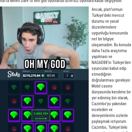
hatta Mines Dare to Win gibi oyunlarda ücretsiz oyunlara kadar değişebilir.
Ancak, platformun
Türkiye’deki mevcut
durumu ve yasal
düzenlemelere
uygunluğu konusunda
net bir bilgiye
ulaşamadım. Bu konuda
daha fazla araştırma
yapılması ve
NAGAD88’in Türkiye’den
oyuncuları kabul edip
etmediğinin
doğrulanması gerekiyor.
Mobil casino
dünyasında kendime bir
yer edinmiş biri olarak,
Cazimbo’yu yakından
inceledim ve
deneyimlerimi sizlerle
paylaşmak istiyorum.
Cazimbo, Türkiye’deki