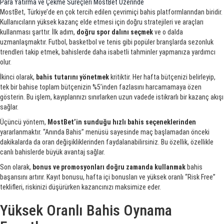
Para Yatırma ve Çekme Süreçleri MostBet Üzerinde
MostBet, Türkiye’de en çok tercih edilen çevrimiçi bahis platformlarından biridir.
Kullanıcıların yüksek kazanç elde etmesi için doğru stratejileri ve araçları
kullanması şarttır. İlk adım,
doğru spor dalını seçmek
ve o dalda
uzmanlaşmaktır. Futbol, basketbol ve tenis gibi popüler branşlarda sezonluk
trendleri takip etmek, bahislerde daha isabetli tahminler yapmanıza yardımcı
olur.
İkinci olarak,
bahis tutarını yönetmek
kritiktir. Her hafta bütçenizi belirleyip,
tek bir bahise toplam bütçenizin %5’inden fazlasını harcamamaya özen
gösterin. Bu işlem, kayıplarınızı sınırlarken uzun vadede istikrarlı bir kazanç akışı
sağlar.
Üçüncü yöntem,
MostBet’in sunduğu hızlı bahis seçeneklerinden
yararlanmaktır. “Anında Bahis” menüsü sayesinde maç başlamadan önceki
dakikalarda da oran değişikliklerinden faydalanabilirsiniz. Bu özellik, özellikle
canlı bahislerde büyük avantaj sağlar.
Son olarak,
bonus ve promosyonları doğru zamanda kullanmak
bahis
başarısını artırır. Kayıt bonusu, hafta içi bonusları ve yüksek oranlı “Risk Free”
teklifleri, riskinizi düşürürken kazancınızı maksimize eder.
Yüksek Oranlı Bahis Oynama