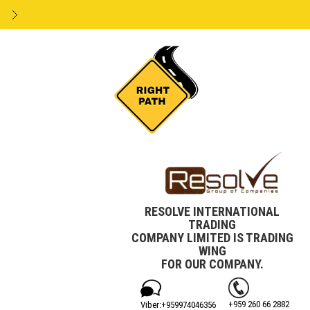
RESOLVE INTERNATIONAL
TRADING
COMPANY LIMITED IS TRADING
WING
FOR OUR COMPANY.
+959 260 66 2882
Viber:+‎959974046356