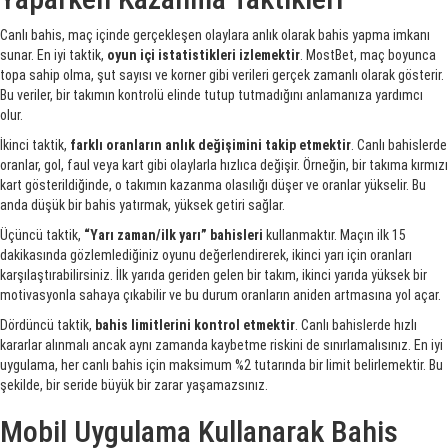
Canlı bahis, maç içinde gerçekleşen olaylara anlık olarak bahis yapma imkanı
sunar. En iyi taktik,
oyun içi istatistikleri izlemektir
. MostBet, maç boyunca
topa sahip olma, şut sayısı ve korner gibi verileri gerçek zamanlı olarak gösterir.
Bu veriler, bir takımın kontrolü elinde tutup tutmadığını anlamanıza yardımcı
olur.
İkinci taktik,
farklı oranların anlık değişimini takip etmektir
. Canlı bahislerde
oranlar, gol, faul veya kart gibi olaylarla hızlıca değişir. Örneğin, bir takıma kırmızı
kart gösterildiğinde, o takımın kazanma olasılığı düşer ve oranlar yükselir. Bu
anda düşük bir bahis yatırmak, yüksek getiri sağlar.
Üçüncü taktik,
“Yarı zaman/ilk yarı” bahisleri
kullanmaktır. Maçın ilk 15
dakikasında gözlemlediğiniz oyunu değerlendirerek, ikinci yarı için oranları
karşılaştırabilirsiniz. İlk yarıda geriden gelen bir takım, ikinci yarıda yüksek bir
motivasyonla sahaya çıkabilir ve bu durum oranların aniden artmasına yol açar.
Dördüncü taktik,
bahis limitlerini kontrol etmektir
. Canlı bahislerde hızlı
kararlar alınmalı ancak aynı zamanda kaybetme riskini de sınırlamalısınız. En iyi
uygulama, her canlı bahis için maksimum %2 tutarında bir limit belirlemektir. Bu
şekilde, bir seride büyük bir zarar yaşamazsınız.
Mobil Uygulama Kullanarak Bahis