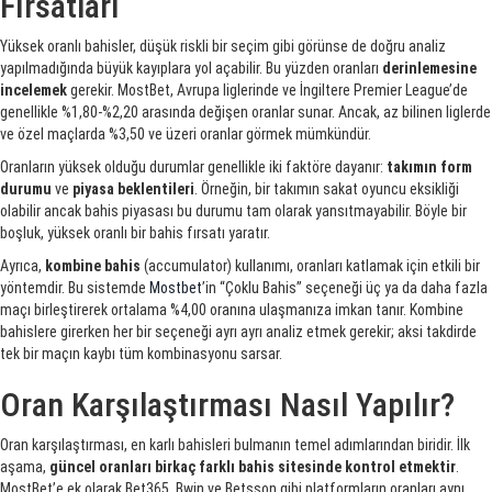
Fırsatları
Yüksek oranlı bahisler, düşük riskli bir seçim gibi görünse de doğru analiz
yapılmadığında büyük kayıplara yol açabilir. Bu yüzden oranları
derinlemesine
incelemek
gerekir. MostBet, Avrupa liglerinde ve İngiltere Premier League’de
genellikle %1,80-%2,20 arasında değişen oranlar sunar. Ancak, az bilinen liglerde
ve özel maçlarda %3,50 ve üzeri oranlar görmek mümkündür.
Oranların yüksek olduğu durumlar genellikle iki faktöre dayanır:
takımın form
durumu
ve
piyasa beklentileri
. Örneğin, bir takımın sakat oyuncu eksikliği
olabilir ancak bahis piyasası bu durumu tam olarak yansıtmayabilir. Böyle bir
boşluk, yüksek oranlı bir bahis fırsatı yaratır.
Ayrıca,
kombine bahis
(accumulator) kullanımı, oranları katlamak için etkili bir
yöntemdir. Bu sistemde
Mostbet
’in “Çoklu Bahis” seçeneği üç ya da daha fazla
maçı birleştirerek ortalama %4,00 oranına ulaşmanıza imkan tanır. Kombine
bahislere girerken her bir seçeneği ayrı ayrı analiz etmek gerekir; aksi takdirde
tek bir maçın kaybı tüm kombinasyonu sarsar.
Oran Karşılaştırması Nasıl Yapılır?
Oran karşılaştırması, en karlı bahisleri bulmanın temel adımlarından biridir. İlk
aşama,
güncel oranları birkaç farklı bahis sitesinde kontrol etmektir
.
MostBet’e ek olarak Bet365, Bwin ve Betsson gibi platformların oranları aynı