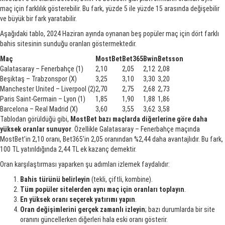
maç için farklılık gösterebilir. Bu fark, yüzde 5 ile yüzde 15 arasında değişebilir
ve büyük bir fark yaratabilir.
Aşağıdaki tablo, 2024 Haziran ayında oynanan beş popüler maç için dört farklı
bahis sitesinin sunduğu oranları göstermektedir.
Maç
MostBet
Bet365
Bwin
Betsson
Galatasaray – Fenerbahçe (1)
2,10
2,05
2,12
2,08
Beşiktaş – Trabzonspor (X)
3,25
3,10
3,30
3,20
Manchester United – Liverpool (2)
2,70
2,75
2,68
2,73
Paris Saint‑Germain – Lyon (1)
1,85
1,90
1,88
1,86
Barcelona – Real Madrid (X)
3,60
3,55
3,62
3,58
Tablodan görüldüğü gibi,
MostBet bazı maçlarda diğerlerine göre daha
yüksek oranlar sunuyor
. Özellikle Galatasaray – Fenerbahçe maçında
MostBet’in 2,10 oranı, Bet365’in 2,05 oranından %2,44 daha avantajlıdır. Bu fark,
100 TL yatırıldığında 2,44 TL ek kazanç demektir.
Oran karşılaştırması yaparken şu adımları izlemek faydalıdır:
Bahis türünü belirleyin
(tekli, çiftli, kombine).
Tüm popüler sitelerden aynı maç için oranları toplayın
.
En yüksek oranı seçerek yatırımı yapın
.
Oran değişimlerini gerçek zamanlı izleyin
; bazı durumlarda bir site
oranını güncellerken diğerleri hala eski oranı gösterir.