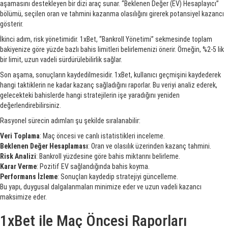
aşamasını destekleyen bir dizi araç sunar. “Beklenen Değer (EV) Hesaplayıcı”
bölümü, seçilen oran ve tahmini kazanma olasılığını girerek potansiyel kazancı
gösterir.
İkinci adım, risk yönetimidir. 1xBet, “Bankroll Yönetimi” sekmesinde toplam
bakiyenize göre yüzde bazlı bahis limitleri belirlemenizi önerir. Örneğin, %2‑5 lik
bir limit, uzun vadeli sürdürülebilirlik sağlar.
Son aşama, sonuçların kaydedilmesidir. 1xBet, kullanıcı geçmişini kaydederek
hangi taktiklerin ne kadar kazanç sağladığını raporlar. Bu veriyi analiz ederek,
gelecekteki bahislerde hangi stratejilerin işe yaradığını yeniden
değerlendirebilirsiniz.
Rasyonel sürecin adımları şu şekilde sıralanabilir:
Veri Toplama
: Maç öncesi ve canlı istatistikleri inceleme.
Beklenen Değer Hesaplaması
: Oran ve olasılık üzerinden kazanç tahmini.
Risk Analizi
: Bankroll yüzdesine göre bahis miktarını belirleme.
Karar Verme
: Pozitif EV sağlandığında bahis koyma.
Performans İzleme
: Sonuçları kaydedip stratejiyi güncelleme.
Bu yapı, duygusal dalgalanmaları minimize eder ve uzun vadeli kazancı
maksimize eder.
1xBet ile Maç Öncesi Raporları