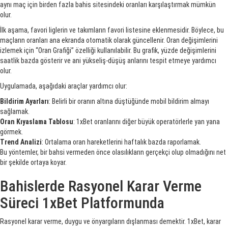
aynı maç için birden fazla bahis sitesindeki oranları karşılaştırmak mümkün
olur.
İlk aşama, favori liglerin ve takımların favori listesine eklenmesidir. Böylece, bu
maçların oranları ana ekranda otomatik olarak güncellenir. Oran değişimlerini
izlemek için “Oran Grafiği” özelliği kullanılabilir. Bu grafik, yüzde değişimlerini
saatlik bazda gösterir ve ani yükseliş‑düşüş anlarını tespit etmeye yardımcı
olur.
Uygulamada, aşağıdaki araçlar yardımcı olur:
Bildirim Ayarları
: Belirli bir oranın altına düştüğünde mobil bildirim almayı
sağlamak.
Oran Kıyaslama Tablosu
: 1xBet oranlarını diğer büyük operatörlerle yan yana
görmek.
Trend Analizi
: Ortalama oran hareketlerini haftalık bazda raporlamak.
Bu yöntemler, bir bahsi vermeden önce olasılıkların gerçekçi olup olmadığını net
bir şekilde ortaya koyar.
Bahislerde Rasyonel Karar Verme
Süreci 1xBet Platformunda
Rasyonel karar verme, duygu ve önyargıların dışlanması demektir. 1xBet, karar