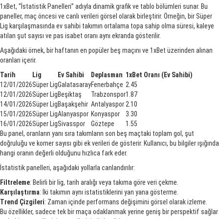
1xBet, “İstatistik Panelleri” adıyla dinamik grafik ve tablo bölümleri sunar. Bu
paneller, maç öncesi ve canlı verileri görsel olarak birleştirir. Örneğin, bir Süper
Lig karşılaşmasında ev sahibi takımın ortalama topa sahip olma süresi, kaleye
atılan şut sayısı ve pas isabet oranı aynı ekranda gösterilir.
Aşağıdaki örnek, bir haftanın en popüler beş maçını ve 1xBet üzerinden alınan
oranları içerir.
Tarih
Lig
Ev Sahibi
Deplasman
1xBet Oranı (Ev Sahibi)
12/01/2026
Süper Lig
Galatasaray
Fenerbahçe
2.45
12/01/2026
Süper Lig
Beşiktaş
Trabzonspor
1.87
14/01/2026
Süper Lig
Başakşehir
Antalyaspor
2.10
15/01/2026
Süper Lig
Alanyaspor
Konyaspor
3.30
16/01/2026
Süper Lig
Sivasspor
Göztepe
1.55
Bu panel, oranların yanı sıra takımların son beş maçtaki toplam gol, şut
doğruluğu ve korner sayısı gibi ek verileri de gösterir. Kullanıcı, bu bilgiler ışığında
hangi oranın değerli olduğunu hızlıca fark eder.
İstatistik panelleri, aşağıdaki yollarla canlandırılır:
Filtreleme
: Belirli bir lig, tarih aralığı veya takıma göre veri çekme.
Karşılaştırma
: İki takımın aynı istatistiklerini yan yana gösterme.
Trend Çizgileri
: Zaman içinde performans değişimini görsel olarak izleme.
Bu özellikler, sadece tek bir maça odaklanmak yerine geniş bir perspektif sağlar