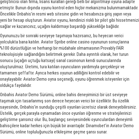
geliştiricisi olan firma, lisans kuralları gereği belli bir algoritmayı oyuna adapte
etmiştir. Bunun dışında oyunu kontrol eden hiçbir mekanizma bulunmamaktadır.
Öncelikle Onbahis’in resmi web sitesine gidin ve hesabınıza giriş yapın veya
yeni bir hesap oluşturun. Aviator oyunu, kendinizi riskli bir pilot gibi hissetmenizi
sağlar ve kazancınız, uçağını kaldırmayı başardığı yüksekliğe bağlıdır.
Oyununuzu bir sonraki seviyeye taşımaya hazırsanız, bu heyecan verici
yolculukta bana katılın. Aviator Spribe online casino oyununun sonuçlarına
%100 dürüstlüğün ve herhangi bir müdahale olmamasının Provably FAİR
teknolojisiyle sağlandığını belirtmek gerekir. Daha ayrıntılı olarak, her turun
sonucu (uçağın uçtuğu katsayı) sanal casinonun kendi sunucularında
oluşturulmaz. Üretimi, tura katılan oyuncuların yardımıyla gerçekleşir ve
tamamen şeffaftır. Ayrıca herkes oyunun adilliğini kontrol edebilir ve
onaylayabilir. Aviator Demo oyna seçeneği, oyunu öğrenmek isteyenler için
oldukça faydalıdır.
Onbahis Aviator Demo Sürümü, online bahis deneyiminizi bir üst seviyeye
taşımak için tasarlanmış son derece heyecan verici bir özelliktir. Bu özellik
sayesinde, Onbahis’in sunduğu çeşitli oyunları ücretsiz olarak deneyebilirsiniz.
Üstelik, gerçek parayla oynamadan önce oyunları öğrenme ve stratejilerinizi
geliştirme şansınız olur. Bu, başlangıç seviyesindeki oyunculardan deneyimli
bahisçilere kadar herkes için büyük bir avantajdır. Dinamobet’in Aviator Demo
Sürümü, online topluluğunuzla etkileşime geçme şansı sunar.