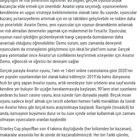
değiştiğini ve risk yönetimini öğrenirler. Bu bilgiler, gerçek oyunda büyük
kazançlar elde etmek için önemlidir.
Aviator oyna
seçeneği, oyunseverlerin
kendilerine en uygun stratejiyi belirlemelerine olanak tanır. Bu sayede, oyuncular
kazanç potansiyellerini artırmak için en iyi taktikleri geliştirebilir ve riskleri daha
iyi yönetebilir. Aviator Demo, yeni oyuncular için oyunun dinamiklerini anlamak
ve risk almadan denemeler yapmak için mükemmel bir fırsattır. Oyuncular,
oyunun nasıl işlediğini gözlemleyerek hangi çarpanda durmalarının daha
avantajlı olduğunu öğrenebilirler. Demo sürüm, aynı zamanda deneyimli
oyuncuların da stratejilerini geliştirmesi için ideal bir platform sunar. Gerçek
para yatırmadan önce Aviator’un özelliklerini keşfetmek isteyenler için Aviator
Demo, eğlenceli ve öğretici bir deneyim sağlar.
Gerçek parayla Aviator oyunu, 1win ve 1xbet online casinolarına göre 2020’nin
en popüler oyunlarından biri olarak kabul edilmiştir. 2019’da bahis dünyasına
hızlı bir giriş yapan Aviator oyunu, artık neredeyse tüm sitelerin ana sayfasında
kendine yer buluyor. Bir uçağın havalanmasıyla başlayan, 90’ların atari oyunlarını
andıran bu basit casino oyunu, kısa sürede tüm dünyada yayıldı. Birçok insan
oyunu sadece keyif almak için tercih ederken hemen farklı meraklıları da türedi
ve Aviator hilesi gibi birçok konu araştırılmaya başlandı. Rastgele (tesadüfi) bir
anda, katsayının büyümesi durur ve bu süre içinde onları kullanmak için zamanı
olmayan oyuncuların oranları kaybedilir.
Stanley Cup playoffları son 4 takıma düştüğünde (her bölümden bir kazanan),
makaralar arasında her iki yönde de kazanabilmenizdi. Her biri farklı işlevler,