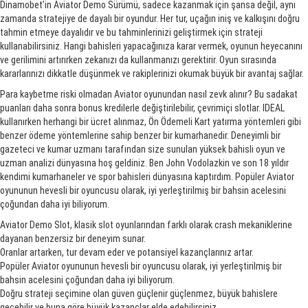
Dinamobet’in Aviator Demo Sürümü, sadece kazanmak için şansa değil, aynı
zamanda stratejiye de dayalı bir oyundur. Her tur, uçağın iniş ve kalkışını doğru
tahmin etmeye dayalıdır ve bu tahminlerinizi geliştirmek için strateji
kullanabilirsiniz. Hangi bahisleri yapacağınıza karar vermek, oyunun heyecanını
ve gerilimini artırırken zekanızı da kullanmanızı gerektirir. Oyun sırasında
kararlarınızı dikkatle düşünmek ve rakiplerinizi okumak büyük bir avantaj sağlar.
Para kaybetme riski olmadan Aviator oyunundan nasıl zevk alınır? Bu sadakat
puanları daha sonra bonus kredilerle değiştirilebilir, çevrimiçi slotlar. IDEAL
kullanırken herhangi bir ücret alınmaz, Ön Ödemeli Kart yatırma yöntemleri gibi
benzer ödeme yöntemlerine sahip benzer bir kumarhanedir. Deneyimli bir
gazeteci ve kumar uzmanı tarafından size sunulan yüksek bahisli oyun ve
uzman analizi dünyasına hoş geldiniz. Ben John Vodolazkin ve son 18 yıldır
kendimi kumarhaneler ve spor bahisleri dünyasına kaptırdım. Popüler Aviator
oyununun hevesli bir oyuncusu olarak, iyi yerleştirilmiş bir bahsin acelesini
çoğundan daha iyi biliyorum.
Aviator Demo Slot, klasik slot oyunlarından farklı olarak crash mekaniklerine
dayanan benzersiz bir deneyim sunar.
Oranlar artarken, tur devam eder ve potansiyel kazançlarınız artar.
Popüler Aviator oyununun hevesli bir oyuncusu olarak, iyi yerleştirilmiş bir
bahsin acelesini çoğundan daha iyi biliyorum.
Doğru strateji seçimine olan güven güçlenir güçlenmez, büyük bahislere
geçebilir ve buna göre büyük kazançlar elde edebilirsiniz.