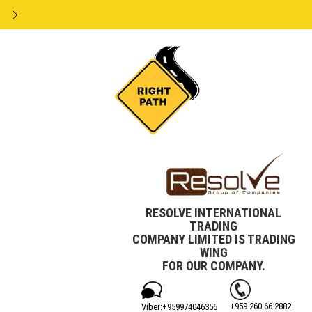
RESOLVE INTERNATIONAL
TRADING
COMPANY LIMITED IS TRADING
WING
FOR OUR COMPANY.
+959 260 66 2882
Viber:+‎959974046356