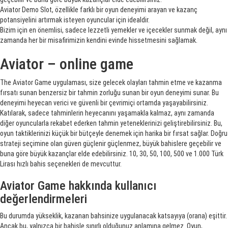
Aviator Demo Slot, özellikle farklı bir oyun deneyimi arayan ve kazanç
potansiyelini artırmak isteyen oyuncular için idealdir.
Bizim için en önemlisi, sadece lezzetli yemekler ve içecekler sunmak değil, aynı
zamanda her bir misafirimizin kendini evinde hissetmesini sağlamak.
Aviator – online game
The Aviator Game uygulaması, size gelecek olayları tahmin etme ve kazanma
fırsatı sunan benzersiz bir tahmin zorluğu sunan bir oyun deneyimi sunar. Bu
deneyimi heyecan verici ve güvenli bir çevrimiçi ortamda yaşayabilirsiniz.
Katılarak, sadece tahminlerin heyecanını yaşamakla kalmaz, aynı zamanda
diğer oyuncularla rekabet ederken tahmin yeteneklerinizi geliştirebilirsiniz. Bu,
oyun taktiklerinizi küçük bir bütçeyle denemek için harika bir fırsat sağlar. Doğru
strateji seçimine olan güven güçlenir güçlenmez, büyük bahislere geçebilir ve
buna göre büyük kazançlar elde edebilirsiniz. 10, 30, 50, 100, 500 ve 1.000 Türk
Lirası hızlı bahis seçenekleri de mevcuttur.
Aviator Game hakkında kullanıcı
değerlendirmeleri
Bu durumda yükseklik, kazanan bahsinize uygulanacak katsayıya (orana) eşittir.
Ancak bu, yalnızca bir bahisle sınırlı olduğunuz anlamına gelmez. Oyun,