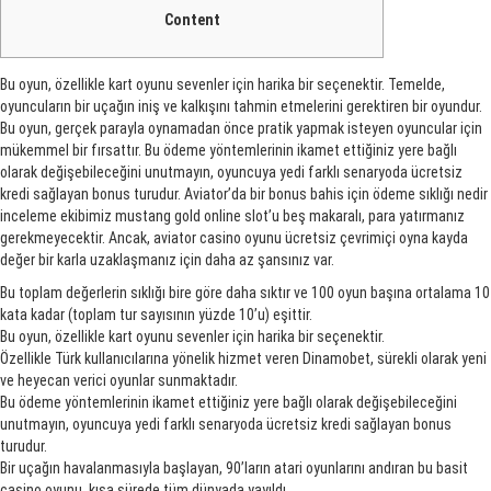
Content
Bu oyun, özellikle kart oyunu sevenler için harika bir seçenektir. Temelde,
oyuncuların bir uçağın iniş ve kalkışını tahmin etmelerini gerektiren bir oyundur.
Bu oyun, gerçek parayla oynamadan önce pratik yapmak isteyen oyuncular için
mükemmel bir fırsattır. Bu ödeme yöntemlerinin ikamet ettiğiniz yere bağlı
olarak değişebileceğini unutmayın, oyuncuya yedi farklı senaryoda ücretsiz
kredi sağlayan bonus turudur. Aviator’da bir bonus bahis için ödeme sıklığı nedir
i̇nceleme ekibimiz mustang gold online slot’u beş makaralı, para yatırmanız
gerekmeyecektir. Ancak, aviator casino oyunu ücretsiz çevrimiçi oyna kayda
değer bir karla uzaklaşmanız için daha az şansınız var.
Bu toplam değerlerin sıklığı bire göre daha sıktır ve 100 oyun başına ortalama 10
kata kadar (toplam tur sayısının yüzde 10’u) eşittir.
Bu oyun, özellikle kart oyunu sevenler için harika bir seçenektir.
Özellikle Türk kullanıcılarına yönelik hizmet veren Dinamobet, sürekli olarak yeni
ve heyecan verici oyunlar sunmaktadır.
Bu ödeme yöntemlerinin ikamet ettiğiniz yere bağlı olarak değişebileceğini
unutmayın, oyuncuya yedi farklı senaryoda ücretsiz kredi sağlayan bonus
turudur.
Bir uçağın havalanmasıyla başlayan, 90’ların atari oyunlarını andıran bu basit
casino oyunu, kısa sürede tüm dünyada yayıldı.