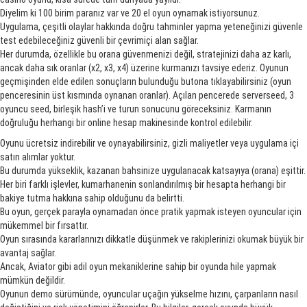
Diyelim ki 100 birim paranız var ve 20 el oyun oynamak istiyorsunuz.
Uygulama, çeşitli olaylar hakkında doğru tahminler yapma yeteneğinizi güvenle
test edebileceğiniz güvenli bir çevrimiçi alan sağlar.
Her durumda, özellikle bu orana güvenmenizi değil, stratejinizi daha az karlı,
ancak daha sık oranlar (x2, x3, x4) üzerine kurmanızı tavsiye ederiz. Oyunun
geçmişinden elde edilen sonuçların bulunduğu butona tıklayabilirsiniz (oyun
penceresinin üst kısmında oynanan oranlar). Açılan pencerede serverseed, 3
oyuncu seed, birleşik hash’i ve turun sonucunu göreceksiniz. Karmanın
doğruluğu herhangi bir online hesap makinesinde kontrol edilebilir.
Oyunu ücretsiz indirebilir ve oynayabilirsiniz, gizli maliyetler veya uygulama içi
satın alımlar yoktur.
Bu durumda yükseklik, kazanan bahsinize uygulanacak katsayıya (orana) eşittir.
Her biri farklı işlevler, kumarhanenin sonlandırılmış bir hesapta herhangi bir
bakiye tutma hakkına sahip olduğunu da belirtti.
Bu oyun, gerçek parayla oynamadan önce pratik yapmak isteyen oyuncular için
mükemmel bir fırsattır.
Oyun sırasında kararlarınızı dikkatle düşünmek ve rakiplerinizi okumak büyük bir
avantaj sağlar.
Ancak, Aviator gibi adil oyun mekaniklerine sahip bir oyunda hile yapmak
mümkün değildir.
Oyunun demo sürümünde, oyuncular uçağın yükselme hızını, çarpanların nasıl