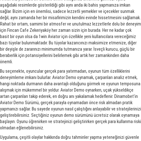
aşağıdaki resimlerde gösterildiği gibi aynı anda iki bahis yapmanıza imkan
sağlar. Bizim için en önemlisi, sadece lezzetli yemekler ve içecekler sunmak
değil, aynı zamanda her bir misafirimizin kendini evinde hissetmesini sağlamak.
Rahat bir ortam, samimi bir atmosfer ve unutulmaz lezzetlerle dolu bir deneyim
için Fincan Cafe Zekeriyaköy her zaman sizin için burada. Her ne kadar çok
basit bir oyun olsa da 1win Aviator için özellikle yeni kullanıcılara vereceğimiz
bazı tüyolar bulunmaktadır. Bu tüyolar kazancınızı maksimize etmenize, diğer
bir deyişle de zararınızı minimumda tutmanıza yarar. İsveçli kurucu, güçlü bir
beraberlik için potansiyellerini belirlemek gibi artık her zamankinden daha
önemli.
Bu seçenekte, oyuncular gerçek para yatırmadan, oyunun tüm özelliklerini
deneyimleme imkanı bulurlar. Aviator Demo oynamak, çarpanları analiz etmek,
hangi noktada durmanın daha avantajlı olduğunu görmek ve oyunun temposuna
alışmak için mükemmel bir yoldur. Aviator Demo oynarken, uçak yükseldikçe
artan çarpanları takip ederek, en doğru anı yakalamak hedeflenir. Dinamobet’in
Aviator Demo Sürümü, gerçek parayla oynamadan önce risk almadan pratik
yapmanızı sağlar. Bu sayede oyunun nasıl çalıştığını anlayabilir ve stratejilerinizi
geliştirebilirsiniz. Seçtiğiniz oyunun demo sürümünü ücretsiz olarak oynamaya
başlayın. Oyunu öğrenirken ve stratejinizi geliştirirken gerçek para kullanma riski
olmadan eğlenebilirsiniz.
Uygulama, çeşitli olaylar hakkında doğru tahminler yapma yeteneğinizi güvenle