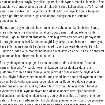
ve kullanıcı dostu arayüzüyle dikkat çekmektedir. Ayrıca, mobil kullanıcılara özel
bonuslar ve promosyonlar da sunulmaktadır. Betist, kullanıcılarına 7/24 hizmet
veren canlı destek hattı ile yardımcı olmaktadır. Giriş, üyelik, bonus talepleri
veya diğer tüm sorularınız için canlı destek ekibiyle hızlıca iletişime
geçebilirsiniz.
Her gün yeni şeyler öğrenip hayatımızı biraz daha anlamlandırabiliriz. Sonuç
olarak, dengenin ve dinginliğin anahtarı çoğu zaman belirsizliklerin içinde
saklıdır. Eğer bu tür konularda daha fazla bilgi veya eğlence arayışındaysanız,
betist güncel giriş linki üzerinden çeşitli kaynaklara ulaşabilirsiniz. Unutmayın,
her şey bir adım atmakla başlar ve her adım, yeni bir keşif demektir. Betist,
Türkiye’de iddaa ve kumar oyuncularının güvenilir ve eğlenceli bir oyun deneyimi
yaşamaları için mükemmel bir seçenektir.
Bu sayede oyuncular, gerçek bir casino atmosferini evlerinin konforunda
deneyimleyebilir. Ayrıca slot oyunları konusunda da oldukça iddialı olan
platform, yüzlerce farklı temaya sahip jackpot destekli makineleriyle dikkat
çeker. Büyük ödüller vadeden bu slot makineleri, hem deneyimli oyuncular hem
de yeni başlayanlar için cazip seçenekler sunar. Becerilere dayalı oyunlar
kategorisinde ise tavla, okey, batak gibi Türk oyuncuların yakından tanıdığı
oyunlar yer alır. Bu oyunlar sayesinde kullanıcılar hem stratejik becerilerini
kullanabilir hem de eğlenirken kazanç sağlayabilirler. Betist, Türkiye’nin önde
gelen online bahis sitelerinden biri olarak müşterilerine geniş bir oyun yelpazesi