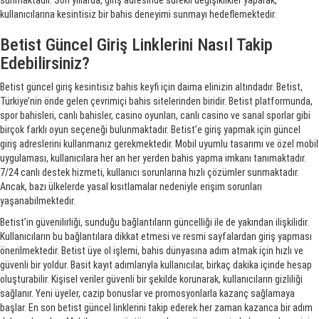
sunmaktadır. Son yıllarda, giriş adresinde sürekli değişiklikler yaparak,
kullanıcılarına kesintisiz bir bahis deneyimi sunmayı hedeflemektedir.
Betist Güncel Giriş Linklerini Nasıl Takip
Edebilirsiniz?
Betist güncel giriş kesintisiz bahis keyfi için daima elinizin altındadır. Betist,
Türkiye’nin önde gelen çevrimiçi bahis sitelerinden biridir. Betist platformunda,
spor bahisleri, canlı bahisler, casino oyunları, canlı casino ve sanal sporlar gibi
birçok farklı oyun seçeneği bulunmaktadır. Betist’e giriş yapmak için güncel
giriş adreslerini kullanmanız gerekmektedir. Mobil uyumlu tasarımı ve özel mobil
uygulaması, kullanıcılara her an her yerden bahis yapma imkanı tanımaktadır.
7/24 canlı destek hizmeti, kullanıcı sorunlarına hızlı çözümler sunmaktadır.
Ancak, bazı ülkelerde yasal kısıtlamalar nedeniyle erişim sorunları
yaşanabilmektedir.
Betist’in güvenilirliği, sunduğu bağlantıların güncelliği ile de yakından ilişkilidir.
Kullanıcıların bu bağlantılara dikkat etmesi ve resmi sayfalardan giriş yapması
önerilmektedir. Betist üye ol işlemi, bahis dünyasına adım atmak için hızlı ve
güvenli bir yoldur. Basit kayıt adımlarıyla kullanıcılar, birkaç dakika içinde hesap
oluşturabilir. Kişisel veriler güvenli bir şekilde korunarak, kullanıcıların gizliliği
sağlanır. Yeni üyeler, cazip bonuslar ve promosyonlarla kazanç sağlamaya
başlar. En son betist güncel linklerini takip ederek her zaman kazanca bir adım