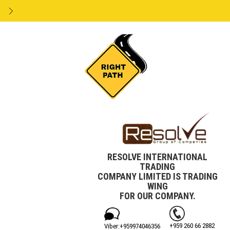
RESOLVE INTERNATIONAL
TRADING
COMPANY LIMITED IS TRADING
WING
FOR OUR COMPANY.
+959 260 66 2882
Viber:+‎959974046356