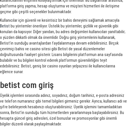
kullanıcılarının erişimini kolaylaştırmak için önemlidir. Bu bağlantılar arasında,
platforma giriş yapma, hesap oluşturma ve müşteri hizmetleri ile iletişime
geçme gibi çeşitli seçenekler bulunmaktadır.
Kullanıcılar için güvenli ve kesintisiz bir bahis deneyimi sağlamak amacıyla
Betist
bu yöntemler öneriliyor. Üstelik bu yöntemler, gizlilik ve güvenlik gibi
konuları da kapsıyor. Diğer yandan, bu adres değişimleri kullanıcıları yanıltabilir;
o yüzden dikkatli olmak da önemlidir. Doğru giriş yöntemlerini kullanarak,
Betist’in sunduğu avantajlardan faydalanmaya devam edebilirsiniz. Birçok
çevrimiçi bahis ve casino sitesi gibi Betist de yasal düzenlemeler
doğrultusunda faaliyet gösterir. Lisans bilgilerini platformun ana sayfasında
bulabilir ve bu bilgileri kontrol ederek platformun güvenilirliğini teyit
edebilirsiniz. Betist, geniş bir casino oyunları yelpazesi ile kullanıcılarına
eğlence sunar.
betist com giriş​
Üyelik işlemleri sırasında adınız, soyadınız, doğum tarihiniz, e-posta adresiniz
ve telefon numaranız gibi temel bilgileri girmeniz gerekir. Ayrıca, kullanıcı adı ve
şifre belirleyerek hesabınızı oluşturabilirsiniz. Üyelik işlemini tamamladıktan
sonra, Betist’in sunduğu tüm hizmetlerden yararlanmaya başlayabilirsiniz. Bu
hesapta güncel giriş adresleri, özel bonuslar ve promosyonlar gibi önemli
bilgiler düzenli olarak paylaşılmaktadır​.