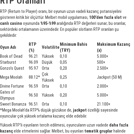
RTP Oranları
RTP (Return to Player) oranı, bir oyunun uzun vadeli kazanç potansiyelini
gösteren kritik bir ölçüttür. Melbet mobil uygulaması,
100’den fazla slot
ve
canlı casino
oyununda
%95‑%99
aralığında RTP değerleri sunar; bu oranlar,
sektördeki ortalamanın üzerindedir. En popüler slotların RTP oranları şu
şekildedir:
RTP
Minimum Bahis
Maksimum Kazanç
Oyun Adı
Volatilite
(%)
(TRY)
(x)
Book of Dead
96.21
Yüksek
0,10
5.000×
Starburst
96.09
Düşük
0,05
500×
Gonzo’s Quest
95.97
Orta
0,20
2.500×
Çok
Mega Moolah
88.12*
0,25
Jackpot (50 M)
Yüksek
Divine Fortune
96.59
Orta
0,10
2.000×
Gates of
96.50
Yüksek
0,20
5.000×
Olympus
Sweet Bonanza
96.51
Orta
0,10
21.100×
*Mega Moolah’da RTP% düşük gözükse de,
jackpot
özelliği sayesinde
oyuncular çok yüksek ortalama kazanç elde edebilir.
Yüksek RTP’li oyunların tercih edilmesi, oyuncuların uzun vadede
daha fazla
kazanç
elde etmelerini sağlar. Melbet, bu oyunları
tematik gruplar
halinde