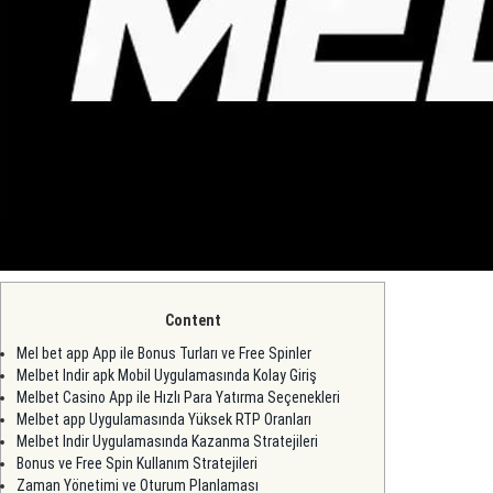
Content
Mel bet app App ile Bonus Turları ve Free Spinler
Melbet Indir apk Mobil Uygulamasında Kolay Giriş
Melbet Casino App ile Hızlı Para Yatırma Seçenekleri
Melbet app Uygulamasında Yüksek RTP Oranları
Melbet Indir Uygulamasında Kazanma Stratejileri
Bonus ve Free Spin Kullanım Stratejileri
Zaman Yönetimi ve Oturum Planlaması