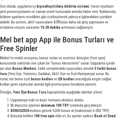
Son olarak, uygulama içi
kişiselleştirilmiş bildirim sistemi
, favori oyunların
yeni promosyonlarını ve zaman sınırlı turnuvaları anında haber verir. Kullanıcılar,
bildirim ayarlarını istedikleri gibi özelleştirerek yalnızca ilgilendikleri içerikleri
alabilir. Bu sistem, aktif oyuncuların
%73
’ünün daha sık giriş yapmasını ve
ortalama oturum süresinin
15‑20 dakika
artmasını sağlamıştır.
Mel bet app App ile Bonus Turları ve
Free Spinler
Melbet’in mobil versiyonu, bonus turları ve ücretsiz dönüşler (free spin)
konusunda sektörde öne çıkan bir “bonus ekosistemi” sunar. Uygulama içinde
yer alan
Bonus Merkezi
, farklı seviyelerdeki oyunculara yönelik
5 farklı bonus
turu
(Yeni Üye, Yatırımcı, Sadakat, Aktif Gün ve Özel Kampanya) sunar. Bu
turlar, her birine özel
bonus kodları
ve
QR kodları
aracılığıyla erişim sağlar;
kodları giren oyuncular anında ilgili promosyonu hesabına yansıtır.
Örneğin,
Yeni Üye Bonus Turu
kapsamında aşağıdaki adımlar izlenir:
Uygulamayı indir ve kayıt formunu eksiksiz doldur.
İlk depozito işlemini
minimum 100 TRY
tutarında gerçekleştir.
BONUS2024
kodunu girerek %200 bonus al (maksimum 6.000 TRY).
Bonusla birlikte
100 free spin
elde et; bu spinler sadece
Book of Dead