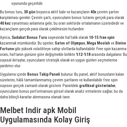
oyununda geçerlidir.
Bu bonus turu,
30 gün
boyunca aktif kalır ve kazançların
40x
çevrim şartını
karşılaması gerekir. Çevrim şartı, oyuncuların bonus tutarını gerçek para olarak
40 kez
oynatması anlamına gelir; bu oran sektörde ortalamanın üzerindedir ve
kazançların gerçek para olarak çekilmesini hızlandırır.
Ayrıca,
Sadakat Bonus Turu
sayesinde haftalık olarak
10‑15 free spin
kazanmak mümkündür. Bu spinler,
Gates of Olympus
,
Mega Moolah
ve
Divine
Fortune
gibi yüksek volatiliteye sahip slotlarda kullanılabilir. Free spin kazanma
oranı, haftanın gününe göre değişmekle birlikte
%12‑%18
arasında dalgalanır. Bu
sayısal detaylar, oyuncuların stratejik olarak en uygun günleri seçmelerine
yardımcı olur.
Uygulama içinde
Bonus Takip Paneli
bulunur. Bu panel, aktif bonusların kalan
sürelerini, hâlâ tamamlanmamış çevrim şartlarını ve kullanılabilir free spin
sayısını gerçek zamanlı olarak gösterir. Paneldeki
grafiksel gösterimler
,
oyuncuların bonus performansını görsel olarak analiz etmelerini sağlar; bu da
daha bilinçli kararlar alınmasına olanak tanır.
Melbet Indir apk Mobil
Uygulamasında Kolay Giriş