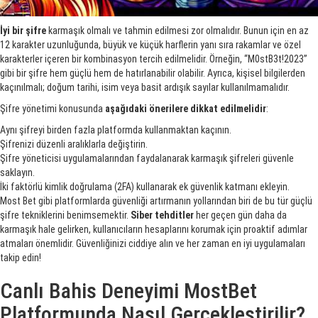
İyi bir şifre
karmaşık olmalı ve tahmin edilmesi zor olmalıdır. Bunun için en az
12 karakter uzunluğunda, büyük ve küçük harflerin yanı sıra rakamlar ve özel
karakterler içeren bir kombinasyon tercih edilmelidir. Örneğin, “M0stB3t!2023”
gibi bir şifre hem güçlü hem de hatırlanabilir olabilir. Ayrıca, kişisel bilgilerden
kaçınılmalı; doğum tarihi, isim veya basit ardışık sayılar kullanılmamalıdır.
Şifre yönetimi konusunda
aşağıdaki önerilere dikkat edilmelidir
:
Aynı şifreyi birden fazla platformda kullanmaktan kaçının.
Şifrenizi düzenli aralıklarla değiştirin.
Şifre yöneticisi uygulamalarından faydalanarak karmaşık şifreleri güvenle
saklayın.
İki faktörlü kimlik doğrulama (2FA) kullanarak ek güvenlik katmanı ekleyin.
Most Bet gibi platformlarda güvenliği artırmanın yollarından biri de bu tür güçlü
şifre tekniklerini benimsemektir.
Siber tehditler
her geçen gün daha da
karmaşık hale gelirken, kullanıcıların hesaplarını korumak için proaktif adımlar
atmaları önemlidir. Güvenliğinizi ciddiye alın ve her zaman en iyi uygulamaları
takip edin!
Canlı Bahis Deneyimi MostBet
Platformunda Nasıl Gerçekleştirilir?