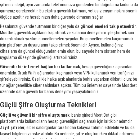
şifrenizi değil, aynı zamanda telefonunuza gönderilen bir doğrulama kodunu da
girmeniz gerekecektir. Bu ekstra güvenlik katmanı, yetkisiz erişim riskini önemli
ölçüde azaltır ve hesabınızın daha güvende olmasını sağlar.
Hesabınızı güvende tutmanın bir diğer yolu da
güncellemeleri takip etmektir
.
Mostbet, güvenlik açıklarını kapatmak ve kullanıcı deneyimini iyileştirmek için
düzenli olarak yazılım güncellemeleri yayınlar. Bu güncellemeleri kaçırmamak
için platformun duyurularını takip etmek önemlidir. Ayrıca, kullandığınız
cihazların da güncel olduğundan emin olun; bu sayede hem sistem hem de
uygulama düzeyinde güvenliği artırabilirsiniz.
Güvenilir bir internet bağlantısı kullanmak
, hesap güvenliğiniz açısından
önemlidir. Ortak Wi-Fi ağlarından kaçınarak veya VPN kullanarak veri trafiğinizi
şifreleyebilirsiniz. Özellikle halka açık alanlarda bahis yaparken dikkatli olun; bu
tür ağlar genellikle siber saldırılara açıktır. Tüm bu önlemler sayesinde Mostbet
üzerinde daha güvenli bir bahis deneyimi yaşayabilirsiniz.
Güçlü Şifre Oluşturma Teknikleri
Güçlü ve güvenli bir şifre oluşturmak
, bahis şirketi Most Bet gibi
platformlarda kullanıcıların hesap güvenliğini sağlamak için kritik bir adımdır.
Zayıf şifreler
, siber saldırganlar tarafından kolayca tahmin edilebilir ve bu da
kişisel bilgilerinizi riske atabilir. Bu nedenle, şifre oluştururken dikkat edilmesi