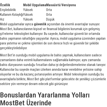
Özellik
Mobil Uygulama
Masaüstü Versiyonu
Erişilebilirlik
Yüksek
Orta
Kullanım Kolaylığı
Yüksek
Orta
Hız
Yüksek
Düşük
Mobil uygulamalar ayrıca
güvenlik
açısından da önemli avantajlar sunuyor.
Most Bet, kullanıcılarının kişisel ve finansal bilgilerini korumak için gelişmiş
şifreleme teknolojileri kullanıyor. Bu sayede, kullanıcılar güvenli bir ortamda
bahis yapmanın rahatlığını yaşıyorlar. Ayrıca, mobil uygulama üzerinden yapılan
para yatırma ve çekme işlemleri de son derece hızlı ve güvenilir bir şekilde
gerçekleştirilebiliyor.
Most Bet’in sunduğu mobil uygulama ile bahis yapmak, kullanıcıların sadece
zamanlarını daha verimli kullanmalarını sağlamakla kalmıyor; aynı zamanda
bahis dünyasının sunduğu fırsatları daha iyi değerlendirmelerine olanak tanıyor.
Kullanıcılar bu sayede maçları izlerken anında karar verebilme yetisine sahip
oluyorlar ve bu da kazanç potansiyelini artırıyor. Mobil teknolojinin sunduğu bu
avantajlarla birlikte, Most Bet gibi platformlar gelecekte de yenilikçi çözümlerle
sektöre yön vermeye devam edecek gibi görünüyor.
Bonuslardan Yararlanma Yolları
MostBet Üzerinde