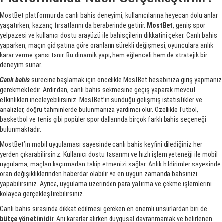
MostBet platformunda canlı bahis deneyimi, kullanıcılarına heyecan dolu anlar
yaşatırken, kazanç fırsatlarını da beraberinde getirir.
MostBet
, geniş spor
yelpazesi ve kullanıcı dostu arayüzü ile bahisçilerin dikkatini çeker. Canlı bahis
yaparken, maçın gidişatına göre oranların sürekli değişmesi, oyunculara anlık
karar verme şansı tanır. Bu dinamik yapı, hem eğlenceli hem de stratejik bir
deneyim sunar.
Canlı bahis
sürecine başlamak için öncelikle MostBet hesabınıza giriş yapmanız
gerekmektedir. Ardından, canlı bahis sekmesine geçiş yaparak mevcut
etkinlikleri inceleyebilirsiniz. MostBet’in sunduğu gelişmiş istatistikler ve
analizler, doğru tahminlerde bulunmanıza yardımcı olur. Özellikle futbol,
basketbol ve tenis gibi popüler spor dallarında birçok farklı bahis seçeneği
bulunmaktadır.
MostBet’in mobil uygulaması sayesinde canlı bahis keyfini dilediğiniz her
yerden çıkarabilirsiniz. Kullanıcı dostu tasarımı ve hızlı işlem yeteneği ile mobil
uygulama, maçları kaçırmadan takip etmenizi sağlar. Anlık bildirimler sayesinde
oran değişikliklerinden haberdar olabilir ve en uygun zamanda bahsinizi
yapabilirsiniz. Ayrıca, uygulama üzerinden para yatırma ve çekme işlemlerini
kolayca gerçekleştirebilirsiniz.
Canlı bahis sırasında dikkat edilmesi gereken en önemli unsurlardan biri de
bütçe yönetimidir
. Ani kararlar alırken duygusal davranmamak ve belirlenen