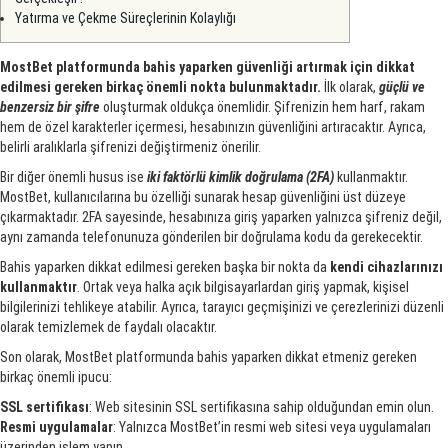
Yatırma ve Çekme Süreçlerinin Kolaylığı
MostBet platformunda bahis yaparken güvenliği artırmak için dikkat
edilmesi gereken birkaç önemli nokta bulunmaktadır.
İlk olarak,
güçlü ve
benzersiz bir şifre
oluşturmak oldukça önemlidir. Şifrenizin hem harf, rakam
hem de özel karakterler içermesi, hesabınızın güvenliğini artıracaktır. Ayrıca,
belirli aralıklarla şifrenizi değiştirmeniz önerilir.
Bir diğer önemli husus ise
iki faktörlü kimlik doğrulama (2FA)
kullanmaktır.
MostBet, kullanıcılarına bu özelliği sunarak hesap güvenliğini üst düzeye
çıkarmaktadır. 2FA sayesinde, hesabınıza giriş yaparken yalnızca şifreniz değil,
aynı zamanda telefonunuza gönderilen bir doğrulama kodu da gerekecektir.
Bahis yaparken dikkat edilmesi gereken başka bir nokta da
kendi cihazlarınızı
kullanmaktır
. Ortak veya halka açık bilgisayarlardan giriş yapmak, kişisel
bilgilerinizi tehlikeye atabilir. Ayrıca, tarayıcı geçmişinizi ve çerezlerinizi düzenli
olarak temizlemek de faydalı olacaktır.
Son olarak, MostBet platformunda bahis yaparken dikkat etmeniz gereken
birkaç önemli ipucu:
SSL sertifikası
: Web sitesinin SSL sertifikasına sahip olduğundan emin olun.
Resmi uygulamalar
: Yalnızca MostBet’in resmi web sitesi veya uygulamaları
üzerinden işlem yapın.