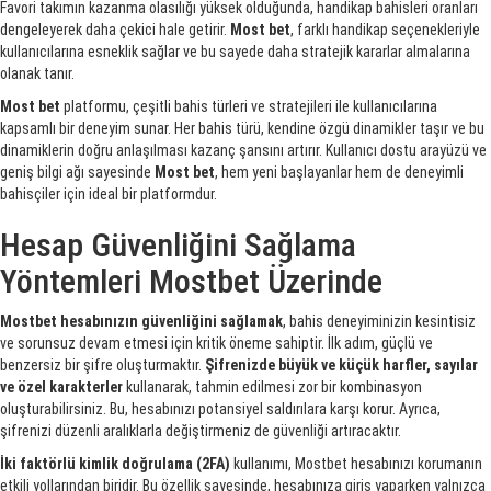
Favori takımın kazanma olasılığı yüksek olduğunda, handikap bahisleri oranları
dengeleyerek daha çekici hale getirir.
Most bet
, farklı handikap seçenekleriyle
kullanıcılarına esneklik sağlar ve bu sayede daha stratejik kararlar almalarına
olanak tanır.
Most bet
platformu, çeşitli bahis türleri ve stratejileri ile kullanıcılarına
kapsamlı bir deneyim sunar. Her bahis türü, kendine özgü dinamikler taşır ve bu
dinamiklerin doğru anlaşılması kazanç şansını artırır. Kullanıcı dostu arayüzü ve
geniş bilgi ağı sayesinde
Most bet
, hem yeni başlayanlar hem de deneyimli
bahisçiler için ideal bir platformdur.
Hesap Güvenliğini Sağlama
Yöntemleri Mostbet Üzerinde
Mostbet hesabınızın güvenliğini sağlamak
, bahis deneyiminizin kesintisiz
ve sorunsuz devam etmesi için kritik öneme sahiptir. İlk adım, güçlü ve
benzersiz bir şifre oluşturmaktır.
Şifrenizde büyük ve küçük harfler, sayılar
ve özel karakterler
kullanarak, tahmin edilmesi zor bir kombinasyon
oluşturabilirsiniz. Bu, hesabınızı potansiyel saldırılara karşı korur. Ayrıca,
şifrenizi düzenli aralıklarla değiştirmeniz de güvenliği artıracaktır.
İki faktörlü kimlik doğrulama (2FA)
kullanımı, Mostbet hesabınızı korumanın
etkili yollarından biridir. Bu özellik sayesinde, hesabınıza giriş yaparken yalnızca