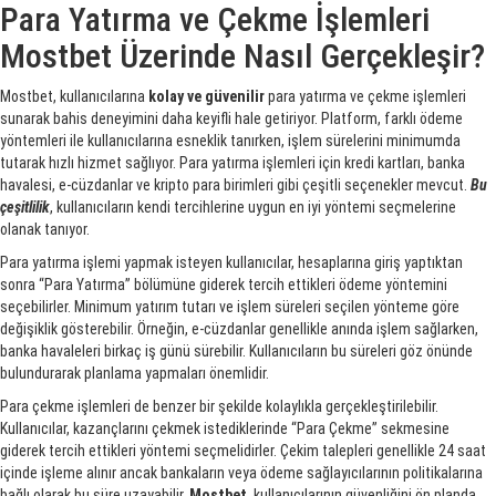
Para Yatırma ve Çekme İşlemleri
Mostbet Üzerinde Nasıl Gerçekleşir?
Mostbet, kullanıcılarına
kolay ve güvenilir
para yatırma ve çekme işlemleri
sunarak bahis deneyimini daha keyifli hale getiriyor. Platform, farklı ödeme
yöntemleri ile kullanıcılarına esneklik tanırken, işlem sürelerini minimumda
tutarak hızlı hizmet sağlıyor. Para yatırma işlemleri için kredi kartları, banka
havalesi, e-cüzdanlar ve kripto para birimleri gibi çeşitli seçenekler mevcut.
Bu
çeşitlilik
, kullanıcıların kendi tercihlerine uygun en iyi yöntemi seçmelerine
olanak tanıyor.
Para yatırma işlemi yapmak isteyen kullanıcılar, hesaplarına giriş yaptıktan
sonra “Para Yatırma” bölümüne giderek tercih ettikleri ödeme yöntemini
seçebilirler. Minimum yatırım tutarı ve işlem süreleri seçilen yönteme göre
değişiklik gösterebilir. Örneğin, e-cüzdanlar genellikle anında işlem sağlarken,
banka havaleleri birkaç iş günü sürebilir. Kullanıcıların bu süreleri göz önünde
bulundurarak planlama yapmaları önemlidir.
Para çekme işlemleri de benzer bir şekilde kolaylıkla gerçekleştirilebilir.
Kullanıcılar, kazançlarını çekmek istediklerinde “Para Çekme” sekmesine
giderek tercih ettikleri yöntemi seçmelidirler. Çekim talepleri genellikle 24 saat
içinde işleme alınır ancak bankaların veya ödeme sağlayıcılarının politikalarına
bağlı olarak bu süre uzayabilir.
Mostbet
, kullanıcılarının güvenliğini ön planda