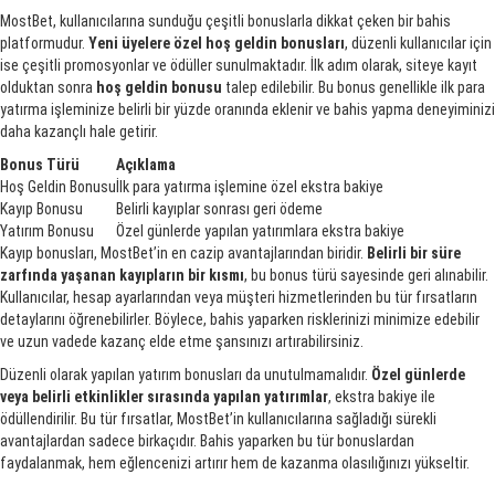
MostBet, kullanıcılarına sunduğu çeşitli bonuslarla dikkat çeken bir bahis
platformudur.
Yeni üyelere özel hoş geldin bonusları
, düzenli kullanıcılar için
ise çeşitli promosyonlar ve ödüller sunulmaktadır. İlk adım olarak, siteye kayıt
olduktan sonra
hoş geldin bonusu
talep edilebilir. Bu bonus genellikle ilk para
yatırma işleminize belirli bir yüzde oranında eklenir ve bahis yapma deneyiminizi
daha kazançlı hale getirir.
Bonus Türü
Açıklama
Hoş Geldin Bonusu
İlk para yatırma işlemine özel ekstra bakiye
Kayıp Bonusu
Belirli kayıplar sonrası geri ödeme
Yatırım Bonusu
Özel günlerde yapılan yatırımlara ekstra bakiye
Kayıp bonusları, MostBet’in en cazip avantajlarından biridir.
Belirli bir süre
zarfında yaşanan kayıpların bir kısmı
, bu bonus türü sayesinde geri alınabilir.
Kullanıcılar, hesap ayarlarından veya müşteri hizmetlerinden bu tür fırsatların
detaylarını öğrenebilirler. Böylece, bahis yaparken risklerinizi minimize edebilir
ve uzun vadede kazanç elde etme şansınızı artırabilirsiniz.
Düzenli olarak yapılan yatırım bonusları da unutulmamalıdır.
Özel günlerde
veya belirli etkinlikler sırasında yapılan yatırımlar
, ekstra bakiye ile
ödüllendirilir. Bu tür fırsatlar, MostBet’in kullanıcılarına sağladığı sürekli
avantajlardan sadece birkaçıdır. Bahis yaparken bu tür bonuslardan
faydalanmak, hem eğlencenizi artırır hem de kazanma olasılığınızı yükseltir.