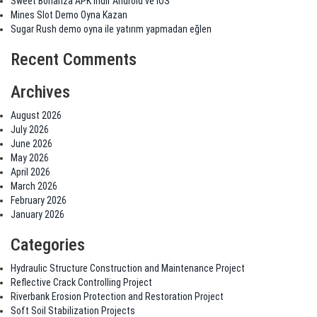
Sweet Bonanza APK İndir Android ve IOS
Mines Slot Demo Oyna Kazan
Sugar Rush demo oyna ile yatırım yapmadan eğlen
Recent Comments
Archives
August 2026
July 2026
June 2026
May 2026
April 2026
March 2026
February 2026
January 2026
Categories
Hydraulic Structure Construction and Maintenance Project
Reflective Crack Controlling Project
Riverbank Erosion Protection and Restoration Project
Soft Soil Stabilization Projects