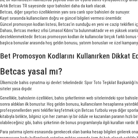
Artık Betcas TR sayesinde spor bahisleri daha da karlı olacak.
Betcas, diğer şaşırtıcı özelliklerinin yanı sıra canlı spor bahisleri de sunuyor.
Kayıt sırasında kullanıcıların doğru ve güncel bilgileri vermesi önemlidir.
Güncel promosyon kodları listesi, Betcas’in sunduğu en yeni ve cazip teklifleri içe
Dahası, Betcas merkez ofisi Limasol Kıbrıs’ta bulunmaktadır ve en yüksek oranları
desteklenmektedir. Betcas promosyon kodları ile kullanıcılar birçok farklı bonus ve
başlıca bonuslar arasında hoş geldin bonusu, yatırım bonusları ve özel kampany
Bet Promosyon Kodlarını Kullanırken Dikkat E
Betcas yasal mı?
Ülkemizde bahis oynatma işi devlet tekelindedir. Spor Toto Teşkilat Başkanlığı'n
siteler yasa dışıdır.
Genellikle, bahislerin özellikleri, bahis şirketlerinin web sitelerindeki spor bahi
sonra aldıkları ilk bonustur. Hoş geldin bonusu, kullanıcıların hesaplarına yatır
profesyonellerden yeni teklifler keşfetmek için Betcas futbolu veya diğer sporlar
kitabıyla birlikte, bilginiz için her zaman iyi bir ödüle ve kazanılan paranın hız
olabileceğiniz gibi, bahis şirketinin de bonus programlarıyla ilgili kuralları vardı
Para yatırma işlemi esnasında gerekecek olan banka hesap bilgileri girilerek on
promosyon kodu kullanılarak yatırılan miktar yanında tam iki katı olacak şekilde