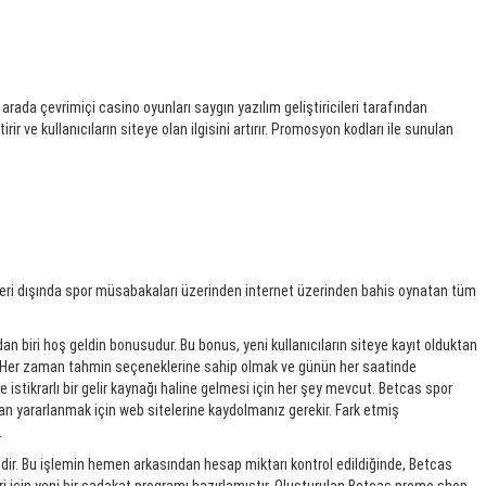
rada çevrimiçi casino oyunları saygın yazılım geliştiricileri tarafından
 ve kullanıcıların siteye olan ilgisini artırır. Promosyon kodları ile sunulan
iteleri dışında spor müsabakaları üzerinden internet üzerinden bahis oynatan tüm
rdan biri hoş geldin bonusudur. Bu bonus, yeni kullanıcıların siteye kayıt olduktan
ağlar. Her zaman tahmin seçeneklerine sahip olmak ve günün her saatinde
istikrarlı bir gelir kaynağı haline gelmesi için her şey mevcut. Betcas spor
ndan yararlanmak için web sitelerine kaydolmanız gerekir. Fark etmiş
.
dir. Bu işlemin hemen arkasından hesap miktarı kontrol edildiğinde, Betcas
ri için yeni bir sadakat programı hazırlamıştır. Oluşturulan Betcas promo shop