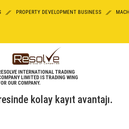
S
PROPERTY DEVELOPMENT BUSINESS
MACH
RESOLVE INTERNATIONAL TRADING
COMPANY LIMITED IS TRADING WING
FOR OUR COMPANY.
resinde kolay kayıt avantajı.