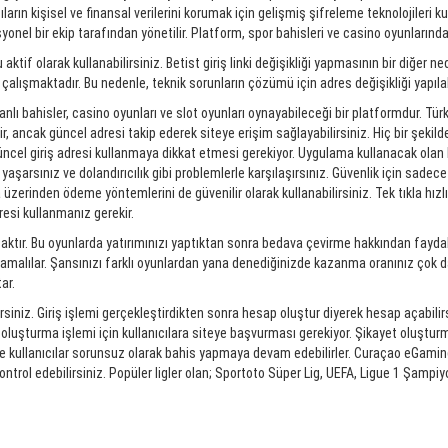
arın kişisel ve finansal verilerini korumak için gelişmiş şifreleme teknolojileri ku
yonel bir ekip tarafından yönetilir. Platform, spor bahisleri ve casino oyunların
larak kullanabilirsiniz. Betist giriş linki değişikliği yapmasının bir diğer nedeni 
 çalışmaktadır. Bu nedenle, teknik sorunların çözümü için adres değişikliği yapılabi
anlı bahisler, casino oyunları ve slot oyunları oynayabileceği bir platformdur. Türk
 ancak güncel adresi takip ederek siteye erişim sağlayabilirsiniz. Hiç bir şekilde
güncel giriş adresi kullanmaya dikkat etmesi gerekiyor. Uygulama kullanacak olan 
aşarsınız ve dolandırıcılık gibi problemlerle karşılaşırsınız. Güvenlik için sadece
erinden ödeme yöntemlerini de güvenilir olarak kullanabilirsiniz. Tek tıkla hızlı,
esi kullanmanız gerekir.
tır. Bu oyunlarda yatırımınızı yaptıktan sonra bedava çevirme hakkından faydala
lmamalılar. Şansınızı farklı oyunlardan yana denediğinizde kazanma oranınız çok d
ar.
rsiniz. Giriş işlemi gerçekleştirdikten sonra hesap oluştur diyerek hesap açabili
 oluşturma işlemi için kullanıcılara siteye başvurması gerekiyor. Şikayet oluşturm
ekilde kullanıcılar sorunsuz olarak bahis yapmaya devam edebilirler. Curaçao eGam
ntrol edebilirsiniz. Popüler ligler olan; Sportoto Süper Lig, UEFA, Ligue 1 Şampiyonla
.