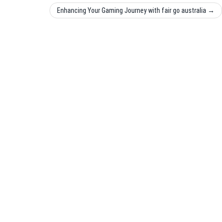
Enhancing Your Gaming Journey with fair go australia
→