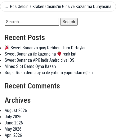
Post
←
Hos Geldiniz Kraken Casino’in Giris ve Kazanma Dunyasina
navigation
Recent Posts
Sweet Bonanza giriş Rehberi: Tüm Detaylar
Sweet Bonanza ile kazancına
renk kat
Sweet Bonanza APK İndir Android ve IOS
Mines Slot Demo Oyna Kazan
Sugar Rush demo oyna ile yatırım yapmadan eğlen
Recent Comments
Archives
August 2026
July 2026
June 2026
May 2026
April 2026