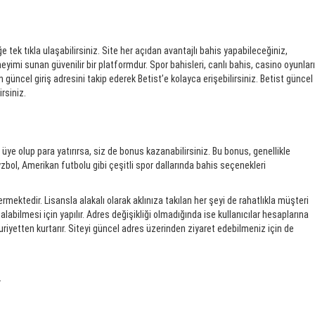
eğe tek tıkla ulaşabilirsiniz. Site her açıdan avantajlı bahis yapabileceğiniz,
eneyimi sunan güvenilir bir platformdur. Spor bahisleri, canlı bahis, casino oyunları
 güncel giriş adresini takip ederek Betist’e kolayca erişebilirsiniz. Betist güncel
irsiniz.
 üye olup para yatırırsa, siz de bonus kazanabilirsiniz. Bu bonus, genellikle
yzbol, Amerikan futbolu gibi çeşitli spor dallarında bahis seçenekleri
ermektedir. Lisansla alakalı olarak aklınıza takılan her şeyi de rahatlıkla müşteri
alabilmesi için yapılır. Adres değişikliği olmadığında ise kullanıcılar hesaplarına
duriyetten kurtarır. Siteyi güncel adres üzerinden ziyaret edebilmeniz için de
.