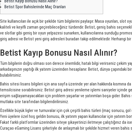
Betist Kayıp Bonusu Nasıl Alınır?
Betist Spor Bahislerinde Maç Oranları
Site kullanıcıları ile açık bir şekilde tüm bilgilerini paylaşır. Masa oyunları, slot
kaliteli ve keyifli zaman geçirebileceğiniz türdendir. Betist, geniş bahis seçenekle
ve slotlar gibi geniş bir oyun yelpazesi sunarken, kullanıcılarına sunduğu promosy
giriş adresi ve Betist yeni giriş adresleri buradan takip edilmektedir. Herhangi bir 
Betist Kayıp Bonusu Nasıl Alınır?
Tüm bilgilerin doğru olması son derece önemlidir, hatalı bilgi verirseniz çekim ya
arkadaşınızın yaptığı ilk yatırım üzerinden hesaplanır. Betist, dünya çapındaki b
bulabilirsiniz.
Bahis sitesi lisans bilgileri için ana sayfa üzerinde yer alan hakkında kısmına da 
temsilcisine sorabilirsiniz. Betist giriş adresi yenileme işlemi saniyeler içinde g
erişim sağlayamayacakları için problem yaşarlar ve yatırımları boşa gider. Bahis s
mutlaka site tarafından bilgilendirilirsiniz.
Özellikle büyük ligler ve turnuvalar için çok çeşitli bahis türleri (maç sonucu, gol s
Yeni üyelere özel hoş geldin bonusu, ilk yatırım yapan kullanıcılar için yatırım b
Fakat farklı platformlar üzerinden siteye şikayetinizi iletmeye çalıştığınız da i
Curaçao eGaming Lisans şirketiyle de anlaşmalı bir şekilde hizmet veren bahis s