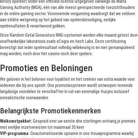
Betory opereert onder één officiële licentie uitgegeven vanwege de Malta
Gaming Authority (MGA), één van alle meest gerespecteerde toezichthouders
in de online gaming sector. Voornoemde vergunning waarborgt dat we voldoen
aan strikte wetgeving op het gebied van spelersbeveiliging, eerlijke
spelresultaten & verantwoord gokken.
Onze Random Getal Generators RNG-systemen worden elke maand getest door
onafhankelijke laboratoria zoals eCogra en itech Labs. Deze certificering
bevestigt dat ieder spelresultaat volledig willekeurig is en niet gemanipuleerd
mag worden, noch door het casino noch door spelers.
Promoties en Beloningen
We geloven in het belonen voor loyaliteit en het creëren van extra waarde voor
iedereen die bij ons speelt. Ons promotiesysteem wordt ontworpen teneinde
langdurige voordelen te verschaffen in ruil van eenmalige trucjes inclusief
onrealistische voorwaarden.
Belangrijkste Promotiekenmerken
Welkomstpakket:
Gespreid over uw eerste drie stortingen ontvang je premies
met eerlijke inzetvereisten tot maximaal 35 keer
VIP-programma:
Geautomatiseerde opname in ons trouwprogramma waarbij