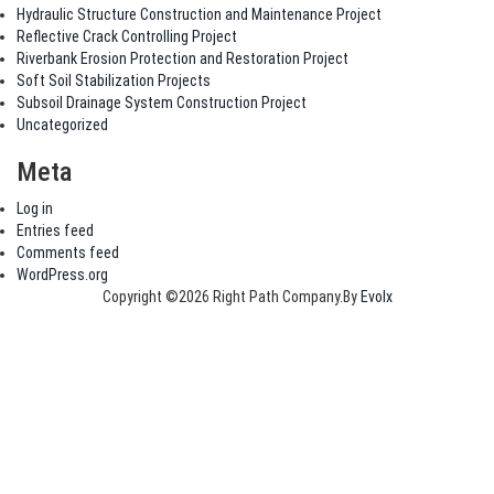
Hydraulic Structure Construction and Maintenance Project
Reflective Crack Controlling Project
Riverbank Erosion Protection and Restoration Project
Soft Soil Stabilization Projects
Subsoil Drainage System Construction Project
Uncategorized
Meta
Log in
Entries feed
Comments feed
WordPress.org
Copyright ©2026 Right Path Company.By
Evolx