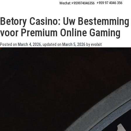
+959 97 4046 356
Wechat:+‎959974046356
Betory Casino: Uw Bestemming
voor Premium Online Gaming
Posted on
March 4, 2026
, updated on
March 5, 2026
by
evolxit