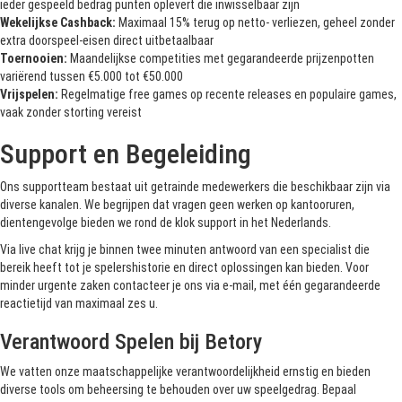
ieder gespeeld bedrag punten oplevert die inwisselbaar zijn
Wekelijkse Cashback:
Maximaal 15% terug op netto- verliezen, geheel zonder
extra doorspeel-eisen direct uitbetaalbaar
Toernooien:
Maandelijkse competities met gegarandeerde prijzenpotten
variërend tussen €5.000 tot €50.000
Vrijspelen:
Regelmatige free games op recente releases en populaire games,
vaak zonder storting vereist
Support en Begeleiding
Ons supportteam bestaat uit getrainde medewerkers die beschikbaar zijn via
diverse kanalen. We begrijpen dat vragen geen werken op kantooruren,
dientengevolge bieden we rond de klok support in het Nederlands.
Via live chat krijg je binnen twee minuten antwoord van een specialist die
bereik heeft tot je spelershistorie en direct oplossingen kan bieden. Voor
minder urgente zaken contacteer je ons via e-mail, met één gegarandeerde
reactietijd van maximaal zes u.
Verantwoord Spelen bij Betory
We vatten onze maatschappelijke verantwoordelijkheid ernstig en bieden
diverse tools om beheersing te behouden over uw speelgedrag. Bepaal