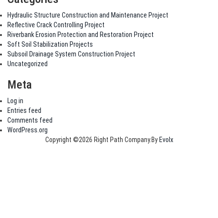
Hydraulic Structure Construction and Maintenance Project
Reflective Crack Controlling Project
Riverbank Erosion Protection and Restoration Project
Soft Soil Stabilization Projects
Subsoil Drainage System Construction Project
Uncategorized
Meta
Log in
Entries feed
Comments feed
WordPress.org
Copyright ©2026 Right Path Company.By
Evolx