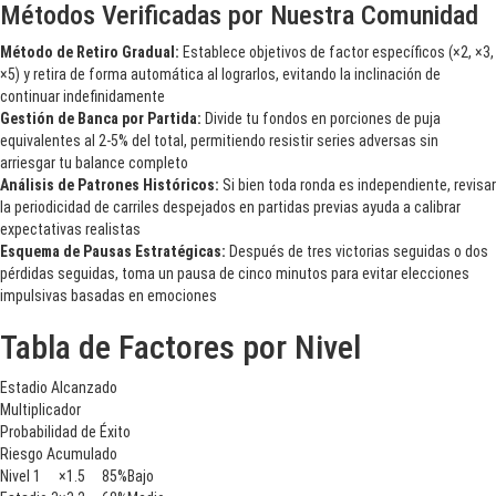
Métodos Verificadas por Nuestra Comunidad
Método de Retiro Gradual:
Establece objetivos de factor específicos (×2, ×3,
×5) y retira de forma automática al lograrlos, evitando la inclinación de
continuar indefinidamente
Gestión de Banca por Partida:
Divide tu fondos en porciones de puja
equivalentes al 2-5% del total, permitiendo resistir series adversas sin
arriesgar tu balance completo
Análisis de Patrones Históricos:
Si bien toda ronda es independiente, revisar
la periodicidad de carriles despejados en partidas previas ayuda a calibrar
expectativas realistas
Esquema de Pausas Estratégicas:
Después de tres victorias seguidas o dos
pérdidas seguidas, toma un pausa de cinco minutos para evitar elecciones
impulsivas basadas en emociones
Tabla de Factores por Nivel
Estadio Alcanzado
Multiplicador
Probabilidad de Éxito
Riesgo Acumulado
Nivel 1
×1.5
85%
Bajo