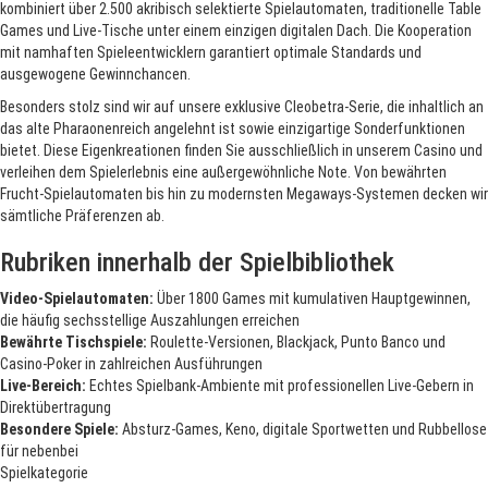
kombiniert über 2.500 akribisch selektierte Spielautomaten, traditionelle Table
Games und Live-Tische unter einem einzigen digitalen Dach. Die Kooperation
mit namhaften Spieleentwicklern garantiert optimale Standards und
ausgewogene Gewinnchancen.
Besonders stolz sind wir auf unsere exklusive Cleobetra-Serie, die inhaltlich an
das alte Pharaonenreich angelehnt ist sowie einzigartige Sonderfunktionen
bietet. Diese Eigenkreationen finden Sie ausschließlich in unserem Casino und
verleihen dem Spielerlebnis eine außergewöhnliche Note. Von bewährten
Frucht-Spielautomaten bis hin zu modernsten Megaways-Systemen decken wir
sämtliche Präferenzen ab.
Rubriken innerhalb der Spielbibliothek
Video-Spielautomaten:
Über 1800 Games mit kumulativen Hauptgewinnen,
die häufig sechsstellige Auszahlungen erreichen
Bewährte Tischspiele:
Roulette-Versionen, Blackjack, Punto Banco und
Casino-Poker in zahlreichen Ausführungen
Live-Bereich:
Echtes Spielbank-Ambiente mit professionellen Live-Gebern in
Direktübertragung
Besondere Spiele:
Absturz-Games, Keno, digitale Sportwetten und Rubbellose
für nebenbei
Spielkategorie