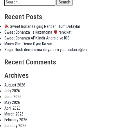
Recent Posts
Sweet Bonanza giriş Rehberi: Tüm Detaylar
Sweet Bonanza ile kazancına
renk kat
Sweet Bonanza APK İndir Android ve IOS
Mines Slot Demo Oyna Kazan
Sugar Rush demo oyna ile yatırım yapmadan eğlen
Recent Comments
Archives
August 2026
July 2026
June 2026
May 2026
April 2026
March 2026
February 2026
January 2026