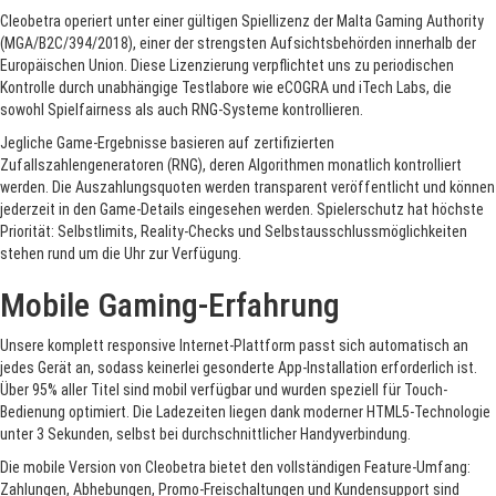
Cleobetra operiert unter einer gültigen Spiellizenz der Malta Gaming Authority
(MGA/B2C/394/2018), einer der strengsten Aufsichtsbehörden innerhalb der
Europäischen Union. Diese Lizenzierung verpflichtet uns zu periodischen
Kontrolle durch unabhängige Testlabore wie eCOGRA und iTech Labs, die
sowohl Spielfairness als auch RNG-Systeme kontrollieren.
Jegliche Game-Ergebnisse basieren auf zertifizierten
Zufallszahlengeneratoren (RNG), deren Algorithmen monatlich kontrolliert
werden. Die Auszahlungsquoten werden transparent veröffentlicht und können
jederzeit in den Game-Details eingesehen werden. Spielerschutz hat höchste
Priorität: Selbstlimits, Reality-Checks und Selbstausschlussmöglichkeiten
stehen rund um die Uhr zur Verfügung.
Mobile Gaming-Erfahrung
Unsere komplett responsive Internet-Plattform passt sich automatisch an
jedes Gerät an, sodass keinerlei gesonderte App-Installation erforderlich ist.
Über 95% aller Titel sind mobil verfügbar und wurden speziell für Touch-
Bedienung optimiert. Die Ladezeiten liegen dank moderner HTML5-Technologie
unter 3 Sekunden, selbst bei durchschnittlicher Handyverbindung.
Die mobile Version von Cleobetra bietet den vollständigen Feature-Umfang:
Zahlungen, Abhebungen, Promo-Freischaltungen und Kundensupport sind