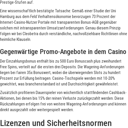
Prestige-Stufen auf.
Eine wissenschaftlich bestätigte Tatsache: Gemäß einer Studie der Uni
Hamburg aus dem Feld Verhaltensökonomie bevorzugen 73 Prozent der
Internet-Casino-Nutzer Portale mit transparenten Bonus-AGB gegenüber
solchen mit intransparenten Umsatzanforderungen. Genau diesem Prinzip
folgen wir bei Cleobetra durch verständliche, nachvollziehbare Richtlinien ohne
heimliche Klauseln.
Gegenwärtige Promo-Angebote in dem Casino
Der Einzahlungsbonus enthält bis zu 500 Euro Bonuscash plus zweihundert
Free Spins, verteilt auf die ersten drei Deposits. Die Wagering-Anforderungen
liegen bei fairen 35x Bonuswert, wobei die überwiegenden Slots zu hundert
Prozent zur Erfüllung beitragen. Casino-Tischspiele werden mit 10-20%
gewichtet, was branchenstandard ist und Durchsichtigkeit gewährleistet.
Zusätzlich profitieren Dauerspieler von wöchentlich stattfindenden Cashback-
Aktionen, bei denen bis 15% der reinen Verluste zurückgezahlt werden. Diese
Rückzahlungen erfolgen frei von weitere Wagering-Anforderungen und können
direkt ausgezahlt oder weitergespielt werden.
Lizenzen und Sicherheitsnormen