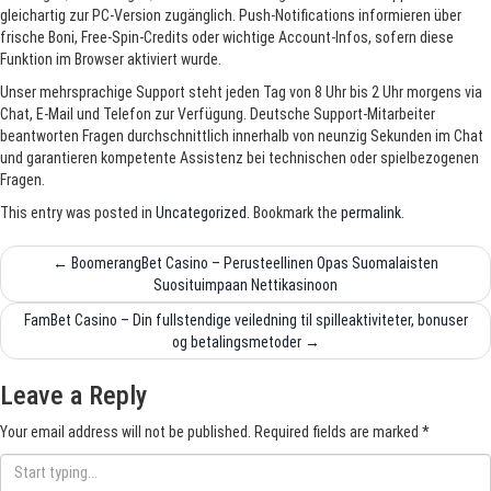
gleichartig zur PC-Version zugänglich. Push-Notifications informieren über
frische Boni, Free-Spin-Credits oder wichtige Account-Infos, sofern diese
Funktion im Browser aktiviert wurde.
Unser mehrsprachige Support steht jeden Tag von 8 Uhr bis 2 Uhr morgens via
Chat, E-Mail und Telefon zur Verfügung. Deutsche Support-Mitarbeiter
beantworten Fragen durchschnittlich innerhalb von neunzig Sekunden im Chat
und garantieren kompetente Assistenz bei technischen oder spielbezogenen
Fragen.
This entry was posted in
Uncategorized
. Bookmark the
permalink
.
Post
←
BoomerangBet Casino – Perusteellinen Opas Suomalaisten
Suosituimpaan Nettikasinoon
navigation
FamBet Casino – Din fullstendige veiledning til spilleaktiviteter, bonuser
og betalingsmetoder
→
Leave a Reply
Your email address will not be published.
Required fields are marked
*