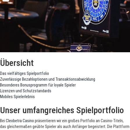
Übersicht
Das vielfältiges Spielportfolio
Zuverlässige Bezahloptionen und Transaktionsabwicklung
Besonderes Bonusprogramm für loyale Spieler
Lizenzen und Schutzstandards
Mobiles Spielerlebnis
Unser umfangreiches Spielportfolio
Bei
Cleobetra Casino
präsentieren wir ein großes Portfolio an Casino-Titeln,
das gleichermaßen geübte Spieler als auch Anfänger begeistert. Die Plattform