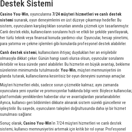
Destek Sistemi
Casino You-Win
, oyuncularına
7/24 müşteri hizmetleri ve canlı destek
sistemi
sunarak, oyun deneyimlerini en üst düzeye çıkarmayı hedefler. Bu
sistem, oyuncuların karşılaştıkları sorunları anında çözmek için tasarlanmıştır.
Canlı destek ekibi, kullanıcıların sorularını hızlı ve etkili bir şekilde yanıtlayarak,
her türlü teknik veya finansal konuda yardımcı olur. Oyuncular, hesap yönetimi,
para yatırma ve çekme işlemleri gibi konularda profesyonel destek alabilirler.
Canlı destek sistemi
, kullanıcıların ihtiyaç duydukları her an erişilebilir
olmasıyla dikkat çeker. Günün hangi saati olursa olsun, oyuncular sorularını
iletebilir ve kısa sürede yanıt alabilirler. Bu hizmetin en büyük avantajı, bekleme
sürelerinin minimumda tutulmasıdır.
You-Win
, müşteri memnuniyetini ön
planda tutarak, kullanıcılarına kesintisiz bir oyun deneyimi sunmayı amaçlar.
Müşteri hizmetleri ekibi, sadece sorun çözmekle kalmaz; aynı zamanda
oyunculara yeni oyunlar ve promosyonlar hakkında bilgi verir. Böylece kullanıcılar,
platformdaki yeniliklerden haberdar olur ve avantajlardan yararlanabilirler.
Ayrıca, kullanıcı geri bildirimleri dikkate alınarak sistem sürekli güncellenir ve
iyileştirilir. Bu sayede, oyuncuların talepleri doğrultusunda daha iyi bir hizmet
sunulması sağlanır.
Sonuç olarak,
Casino You-Win
‘in 7/24 müşteri hizmetleri ve canlı destek
sistemi, kullanıcı memnuniyetini artırmak için kritik bir rol oynar. Profesyonel