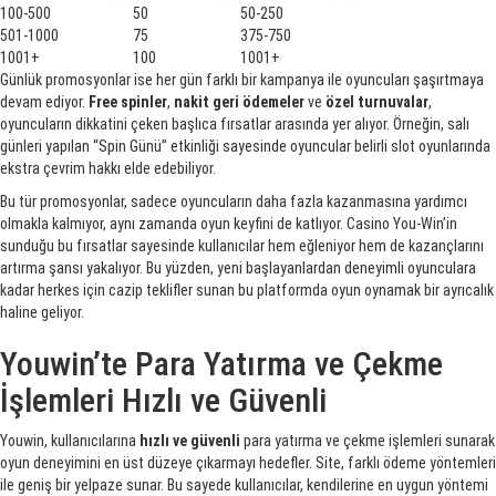
100-500
50
50-250
501-1000
75
375-750
1001+
100
1001+
Günlük promosyonlar ise her gün farklı bir kampanya ile oyuncuları şaşırtmaya
devam ediyor.
Free spinler
,
nakit geri ödemeler
ve
özel turnuvalar
,
oyuncuların dikkatini çeken başlıca fırsatlar arasında yer alıyor. Örneğin, salı
günleri yapılan “Spin Günü” etkinliği sayesinde oyuncular belirli slot oyunlarında
ekstra çevrim hakkı elde edebiliyor.
Bu tür promosyonlar, sadece oyuncuların daha fazla kazanmasına yardımcı
olmakla kalmıyor, aynı zamanda oyun keyfini de katlıyor. Casino You-Win’in
sunduğu bu fırsatlar sayesinde kullanıcılar hem eğleniyor hem de kazançlarını
artırma şansı yakalıyor. Bu yüzden, yeni başlayanlardan deneyimli oyunculara
kadar herkes için cazip teklifler sunan bu platformda oyun oynamak bir ayrıcalık
haline geliyor.
Youwin’te Para Yatırma ve Çekme
İşlemleri Hızlı ve Güvenli
Youwin, kullanıcılarına
hızlı ve güvenli
para yatırma ve çekme işlemleri sunarak
oyun deneyimini en üst düzeye çıkarmayı hedefler. Site, farklı ödeme yöntemleri
ile geniş bir yelpaze sunar. Bu sayede kullanıcılar, kendilerine en uygun yöntemi