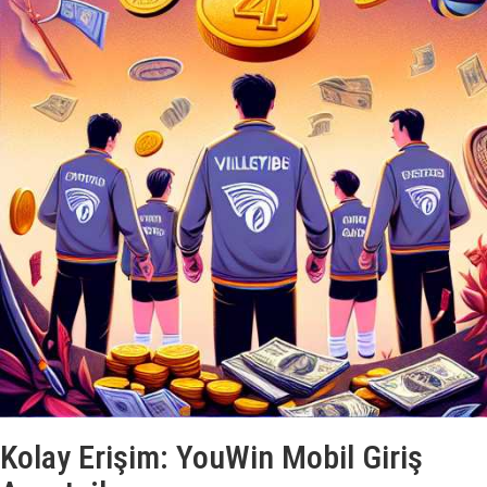
Kolay Erişim: YouWin Mobil Giriş