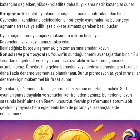
kazançlar sağlarken, yüksek volatilite daha büyük ama nadir kazançlar sunar.
Bütçe yönetimi
, slot oyunlarında başarılı olmanın anahtarlarından biridir.
Oyuncuların kendilerine belirledikleri bir bütçeyle oynamaları ve bu bütçeyi
aşmamaları tavsiye edilir. İşte dikkate almanız gereken bazı ipuçları:
Oyun başına harcayacağınız maksimum miktarı belirleyin.
Kazançlarınızı ve kayıplarınızı takip edin.
Belirlediğiniz bütçeyi aşmamak için zaman sınırlamaları koyun.
Bonuslar ve promosyonlar
, Youwin’in sunduğu önemli avantajlardan biridir. Bu
fırsatları değerlendirerek oyun sürenizi uzatabilir ve kazanma şansınızı
artırabilirsiniz. Örneğin, hoş geldin bonusları veya bedava dönüşler gibi teklifler,
daha fazla deneme yapmanıza olanak tanır. Bu tür promosyonlar, yeni stratejiler
denemek için mükemmel bir fırsat sunar.
Son olarak, eğlencenin tadını çıkarmak her zaman öncelikli olmalıdır. Slot
oyunları şansa dayalıdır ve sonuçları kontrol edemezsiniz; bu nedenle, oyun
sırasında keyif almak en önemli unsurdur. Youwin platformunda sorumlu bir
şekilde oynayarak hem eğlenebilir hem de potansiyel kazançlar elde
edebilirsiniz.