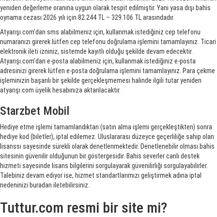
yeniden değerleme oranına uygun olarak tespit edilmiştir. Yani yasa dışı bahis
oynama cezası 2026 yılı için 82.244 TL – 329.106 TL arasındadır.
Atyarışı.com’dan sms alabilmeniz için, kullanmak istediğiniz cep telefonu
numaranızı girerek lütfen cep telefonu doğrulama işlemini tamamlayınız. Ticari
elektronik ileti izniniz, sistemde kayıtlı olduğu şekilde devam edecektir.
Atyarışı.com’dan e-posta alabilmeniz için, kullanmak istediğiniz e-posta
adresinizi girerek lütfen e-posta doğrulama işlemini tamamlayınız. Para çekme
işleminizin başarılı bir şekilde gerçekleşmemesi halinde ilgili tutar yeniden
atyarışı.com üyelik hesabınıza aktarılacaktır.
Starzbet Mobil
Hediye etme işlemi tamamlandıktan (satın alma işlemi gerçekleştikten) sonra
hediye kod (biletler), iptal edilemez. Uluslararası düzeyce geçerliliğe sahip olan
lisanssı sayesinde sürekli olarak denetlenmektedir. Denetlenebilir olması bahis
sitesinin güvenilir olduğunun bir göstergesidir. Bahis severler canlı destek
hizmeti sayesinde lisans bilgilerini sorgulayarak güvenilirliği sorgulayabilirler.
Talebiniz devam ediyor ise, hizmet standartlarımızı geliştirmek adına iptal
nedeninizi buradan iletebilirsiniz.
Tuttur.com resmi bir site mi?