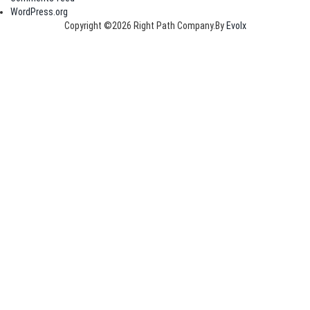
WordPress.org
Copyright ©2026 Right Path Company.By
Evolx