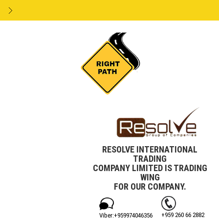
RESOLVE INTERNATIONAL
TRADING
COMPANY LIMITED IS TRADING
WING
FOR OUR COMPANY.
+959 260 66 2882
Viber:+‎959974046356