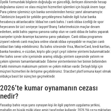
Üyelik formundaki bilgilerin doğruluğu ve güncelliği, ilerleyen dönemde hesap
doğrulama süreci ve olası müşteri hizmetleri işlemleri için büyük önem taşır.
Para çekme işleminiz için banka servislerinden henüz yanıt alınamamıştır.
Talebinizin başarılı bir şekilde gerçekleşmesi halinde ilgili tutar banka
hesabınıza aktarılacaktır. Iddaa’nın canlı bahis / canlı iddaa özelliği ile spor
heyecanını bir üst seviyeye taşıyın! Branş farketmeksizin maçlar devam
ederken, anlık bahis yapma şansına sahip olun ve canlı iddaa ile bahis yaparak
saniyeler içinde ikramiye kazanma şansı yakalayın. Canlı iddaa programını
ziyaret ederek canlı maçlara online olarak iddaa oynayabilir ve maçları canlı
iddaa’dan takip edebilirsiniz. Bu bahis sitesinde Visa, MasterCard, kredi kartları,
banka havalesi, e-cüzdan, kripto gibi çeşit çeşit ödeme yöntemi bulunmaktadır.
Her bahis sever site içerisinde aramış olduğu yöntem sayesinde yatırım ve
çekim işlemini tamamlamaktadır. Ödeme yöntemlerinin her birinin birbirinden
farklı minimum maksimum yatırım ve çekim miktarı vardır. Detaylı bilgi için
müşteri hizmetleri ile iletişime geçebilirsiniz. Starzbet platformuna kayıt olmak
oldukça basit bir süreçten geçmektedir.
2026’te kumar oynamanın cezası
nedir?
Yasadışı bahis veya şans oynayan kişi ile ilgili yaptırım uygulama yetkisi,
mahallin en büyük mülki idare amiri tarafından kullanılır. 2026 Yılı ceza miktarları