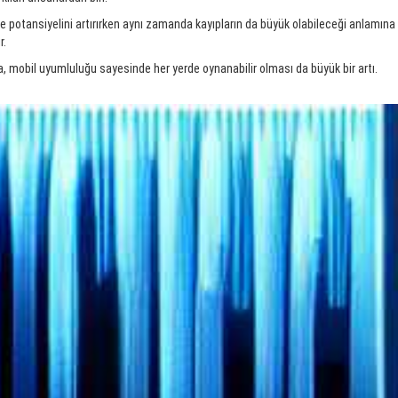
 potansiyelini artırırken aynı zamanda kayıpların da büyük olabileceği anlamına
r.
 mobil uyumluluğu sayesinde her yerde oynanabilir olması da büyük bir artı.