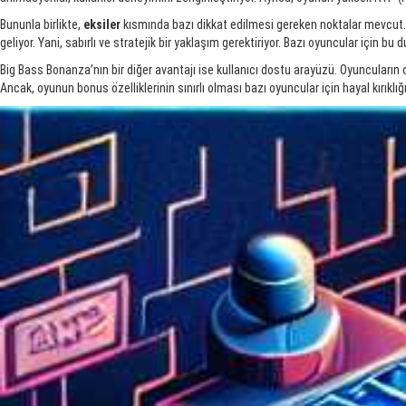
Bununla birlikte,
eksiler
kısmında bazı dikkat edilmesi gereken noktalar mevcut. 
geliyor. Yani, sabırlı ve stratejik bir yaklaşım gerektiriyor. Bazı oyuncular için b
Big Bass Bonanza’nın bir diğer avantajı ise kullanıcı dostu arayüzü. Oyuncuları
Ancak, oyunun bonus özelliklerinin sınırlı olması bazı oyuncular için hayal kırıklığı 