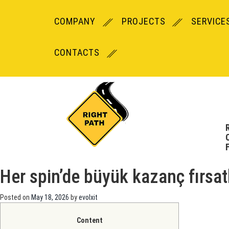
COMPANY
PROJECTS
SERVICE
CONTACTS
Her spin’de büyük kazanç fırsa
Posted on
May 18, 2026
by
evolxit
Content