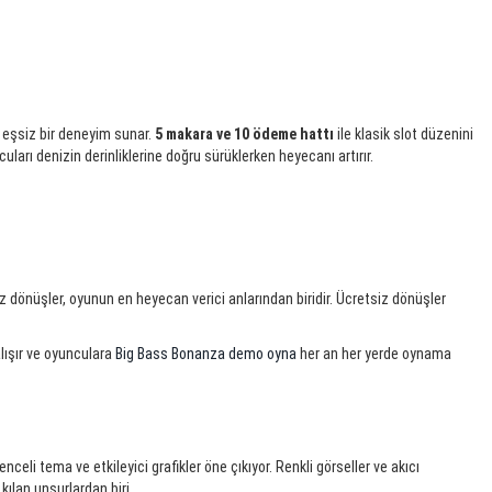
 eşsiz bir deneyim sunar.
5 makara ve 10 ödeme hattı
ile klasik slot düzenini
ları denizin derinliklerine doğru sürüklerken heyecanı artırır.
z dönüşler, oyunun en heyecan verici anlarından biridir. Ücretsiz dönüşler
lışır ve oyunculara
Big Bass Bonanza demo oyna
her an her yerde oynama
eli tema ve etkileyici grafikler öne çıkıyor. Renkli görseller ve akıcı
kılan unsurlardan biri.