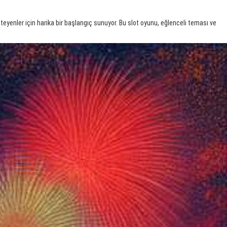
eyenler için harika bir başlangıç sunuyor. Bu slot oyunu, eğlenceli teması ve