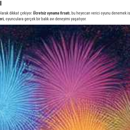
ı
larak dikkat çekiyor.
Ücretsiz oynama fırsatı
, bu heyecan verici oyunu denemek ist
eri
, oyunculara gerçek bir balık avı deneyimi yaşatıyor.