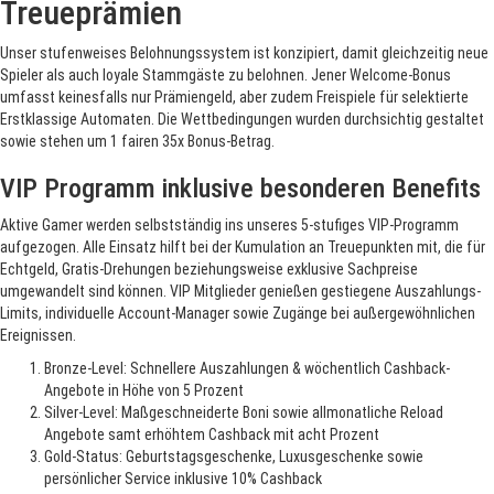
Treueprämien
Unser stufenweises Belohnungssystem ist konzipiert, damit gleichzeitig neue
Spieler als auch loyale Stammgäste zu belohnen. Jener Welcome-Bonus
umfasst keinesfalls nur Prämiengeld, aber zudem Freispiele für selektierte
Erstklassige Automaten. Die Wettbedingungen wurden durchsichtig gestaltet
sowie stehen um 1 fairen 35x Bonus-Betrag.
VIP Programm inklusive besonderen Benefits
Aktive Gamer werden selbstständig ins unseres 5-stufiges VIP-Programm
aufgezogen. Alle Einsatz hilft bei der Kumulation an Treuepunkten mit, die für
Echtgeld, Gratis-Drehungen beziehungsweise exklusive Sachpreise
umgewandelt sind können. VIP Mitglieder genießen gestiegene Auszahlungs-
Limits, individuelle Account-Manager sowie Zugänge bei außergewöhnlichen
Ereignissen.
Bronze-Level: Schnellere Auszahlungen & wöchentlich Cashback-
Angebote in Höhe von 5 Prozent
Silver-Level: Maßgeschneiderte Boni sowie allmonatliche Reload
Angebote samt erhöhtem Cashback mit acht Prozent
Gold-Status: Geburtstagsgeschenke, Luxusgeschenke sowie
persönlicher Service inklusive 10% Cashback