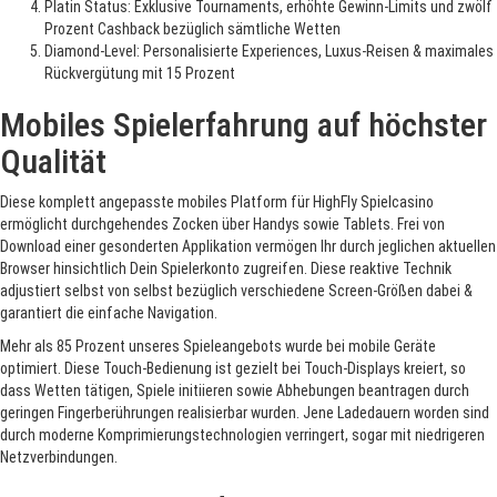
Platin Status: Exklusive Tournaments, erhöhte Gewinn-Limits und zwölf
Prozent Cashback bezüglich sämtliche Wetten
Diamond-Level: Personalisierte Experiences, Luxus-Reisen & maximales
Rückvergütung mit 15 Prozent
Mobiles Spielerfahrung auf höchster
Qualität
Diese komplett angepasste mobiles Platform für HighFly Spielcasino
ermöglicht durchgehendes Zocken über Handys sowie Tablets. Frei von
Download einer gesonderten Applikation vermögen Ihr durch jeglichen aktuellen
Browser hinsichtlich Dein Spielerkonto zugreifen. Diese reaktive Technik
adjustiert selbst von selbst bezüglich verschiedene Screen-Größen dabei &
garantiert die einfache Navigation.
Mehr als 85 Prozent unseres Spieleangebots wurde bei mobile Geräte
optimiert. Diese Touch-Bedienung ist gezielt bei Touch-Displays kreiert, so
dass Wetten tätigen, Spiele initiieren sowie Abhebungen beantragen durch
geringen Fingerberührungen realisierbar wurden. Jene Ladedauern worden sind
durch moderne Komprimierungstechnologien verringert, sogar mit niedrigeren
Netzverbindungen.