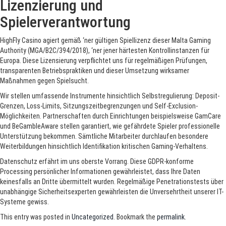
Lizenzierung und
Spielerverantwortung
HighFly Casino agiert gemäß ‘ner gültigen Spiellizenz dieser Malta Gaming
Authority (MGA/B2C/394/2018), ‘ner jener härtesten Kontrollinstanzen für
Europa. Diese Lizensierung verpflichtet uns für regelmäßigen Prüfungen,
transparenten Betriebspraktiken und dieser Umsetzung wirksamer
Maßnahmen gegen Spielsucht.
Wir stellen umfassende Instrumente hinsichtlich Selbstregulierung: Deposit-
Grenzen, Loss-Limits, Sitzungszeitbegrenzungen und Self-Exclusion-
Möglichkeiten. Partnerschaften durch Einrichtungen beispielsweise GamCare
und BeGambleAware stellen garantiert, wie gefährdete Spieler professionelle
Unterstützung bekommen. Sämtliche Mitarbeiter durchlaufen besondere
Weiterbildungen hinsichtlich Identifikation kritischen Gaming-Verhaltens.
Datenschutz erfährt im uns oberste Vorrang. Diese GDPR-konforme
Processing persönlicher Informationen gewährleistet, dass Ihre Daten
keinesfalls an Dritte übermittelt wurden. Regelmäßige Penetrationstests über
unabhängige Sicherheitsexperten gewährleisten die Unversehrtheit unserer IT-
Systeme gewiss.
This entry was posted in
Uncategorized
. Bookmark the
permalink
.