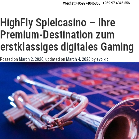
+959 97 4046 356
Wechat:+‎959974046356
HighFly Spielcasino – Ihre
Premium-Destination zum
erstklassiges digitales Gaming
Posted on
March 2, 2026
, updated on
March 4, 2026
by
evolxit