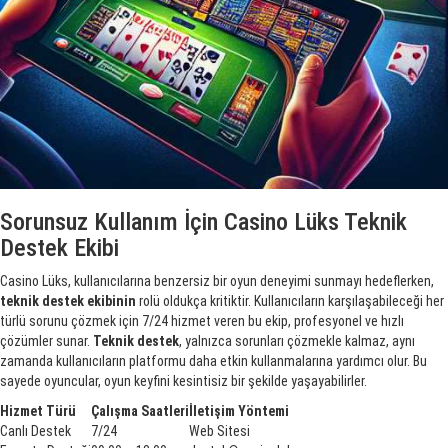
Sorunsuz Kullanım İçin Casino Lüks Teknik
Destek Ekibi
Casino Lüks, kullanıcılarına benzersiz bir oyun deneyimi sunmayı hedeflerken,
teknik destek ekibinin
rolü oldukça kritiktir. Kullanıcıların karşılaşabileceği her
türlü sorunu çözmek için 7/24 hizmet veren bu ekip, profesyonel ve hızlı
çözümler sunar.
Teknik destek
, yalnızca sorunları çözmekle kalmaz, aynı
zamanda kullanıcıların platformu daha etkin kullanmalarına yardımcı olur. Bu
sayede oyuncular, oyun keyfini kesintisiz bir şekilde yaşayabilirler.
Hizmet Türü
Çalışma Saatleri
İletişim Yöntemi
Canlı Destek
7/24
Web Sitesi