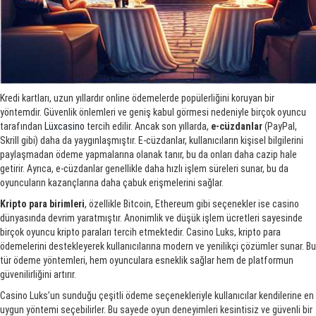
Kredi kartları, uzun yıllardır online ödemelerde popülerliğini koruyan bir
yöntemdir. Güvenlik önlemleri ve geniş kabul görmesi nedeniyle birçok oyuncu
tarafından
Lüxcasino
tercih edilir. Ancak son yıllarda,
e-cüzdanlar
(PayPal,
Skrill gibi) daha da yaygınlaşmıştır. E-cüzdanlar, kullanıcıların kişisel bilgilerini
paylaşmadan ödeme yapmalarına olanak tanır, bu da onları daha cazip hale
getirir. Ayrıca, e-cüzdanlar genellikle daha hızlı işlem süreleri sunar, bu da
oyuncuların kazançlarına daha çabuk erişmelerini sağlar.
Kripto para birimleri
, özellikle Bitcoin, Ethereum gibi seçenekler ise casino
dünyasında devrim yaratmıştır. Anonimlik ve düşük işlem ücretleri sayesinde
birçok oyuncu kripto paraları tercih etmektedir. Casino Luks, kripto para
ödemelerini destekleyerek kullanıcılarına modern ve yenilikçi çözümler sunar. Bu
tür ödeme yöntemleri, hem oyunculara esneklik sağlar hem de platformun
güvenilirliğini artırır.
Casino Luks’un sunduğu çeşitli ödeme seçenekleriyle kullanıcılar kendilerine en
uygun yöntemi seçebilirler. Bu sayede oyun deneyimleri kesintisiz ve güvenli bir