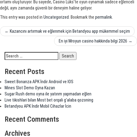
ortamı oluşturuyor. Bu sayede, Casino Lüks’te oyun oynamak sadece eğlenceli
değil, aynı zamanda güvenli bir deneyim haline geliyor.
This entry was posted in
Uncategorized
. Bookmark the
permalink
.
Post
←
Kazancını artırmak ve eğlenmek için Betandyou app mükemmel seçim
navigation
En iyi Mroyun casino hakkinda bilgi 2026
→
Recent Posts
Sweet Bonanza APK İndir Android ve IOS
Mines Slot Demo Oyna Kazan
Sugar Rush demo oyna ile yatırım yapmadan eğlen
Live tikishlari bilan Most bet orqali g’alaba qozoning
Betandyou APK İndir Mobil Cihazlar İcin
Recent Comments
Archives