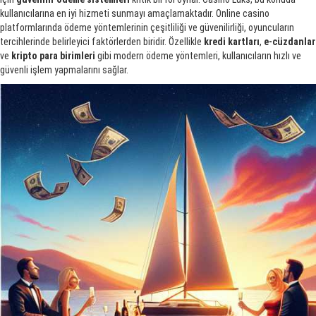
kullanıcılarına en iyi hizmeti sunmayı amaçlamaktadır. Online casino
platformlarında ödeme yöntemlerinin çeşitliliği ve güvenilirliği, oyuncuların
tercihlerinde belirleyici faktörlerden biridir. Özellikle
kredi kartları
,
e-cüzdanlar
ve
kripto para birimleri
gibi modern ödeme yöntemleri, kullanıcıların hızlı ve
güvenli işlem yapmalarını sağlar.