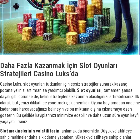
Daha Fazla Kazanmak İçin Slot Oyunları
Stratejileri Casino Luks’da
Casino Luks, slot oyunları tutkunları için eşsiz stratejiler sunarak kazanç
potansiyelinizi artırmanıza yardımcı olabilir.
Slot oyunları
, tamamen şansa
dayalı gibi görünse de, belirli stratejilerle kazanma olasılığınızı artırabilirsiniz. İlk
olarak, bütçenizi dikkatlice yönetmek çok önemlidir. Oyuna başlamadan önce ne
kadar para harcayacağınızı belirleyin ve bu miktarın dışına çıkmamaya özen
gösterin. Bu şekilde kayıplarınızı minimize edebilir ve daha uzun süre oyun keyfi
yaşayabilirsiniz.
Slot makinelerinin volatilitesini
anlamak da önemlidir. Düşük volatiliteye
sahip makineler daha sık ödeme yaparken, yüksek volatiliteye sahip olanlar