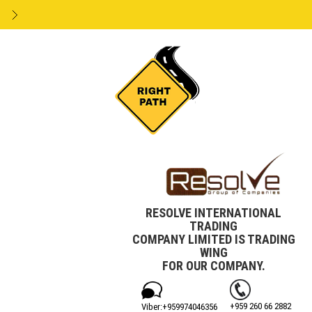
RESOLVE INTERNATIONAL
TRADING
COMPANY LIMITED IS TRADING
WING
FOR OUR COMPANY.
+959 260 66 2882
Viber:+‎959974046356