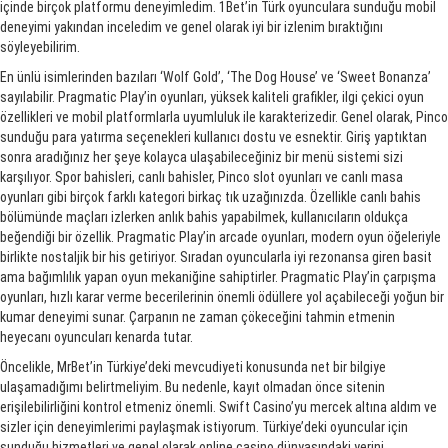
içinde birçok platformu deneyimledim. 1Bet’in Türk oyunculara sunduğu mobil
deneyimi yakından inceledim ve genel olarak iyi bir izlenim bıraktığını
söyleyebilirim.
En ünlü isimlerinden bazıları ‘Wolf Gold’, ‘The Dog House’ ve ‘Sweet Bonanza’
sayılabilir. Pragmatic Play’in oyunları, yüksek kaliteli grafikler, ilgi çekici oyun
özellikleri ve mobil platformlarla uyumluluk ile karakterizedir. Genel olarak, Pinсo
sunduğu para yatırma seçenekleri kullanıcı dostu ve esnektir. Giriş yaptıktan
sonra aradığınız her şeye kolayca ulaşabileceğiniz bir menü sistemi sizi
karşılıyor. Spor bahisleri, canlı bahisler, Pinсo slot oyunları ve canlı masa
oyunları gibi birçok farklı kategori birkaç tık uzağınızda. Özellikle canlı bahis
bölümünde maçları izlerken anlık bahis yapabilmek, kullanıcıların oldukça
beğendiği bir özellik. Pragmatic Play’in arcade oyunları, modern oyun öğeleriyle
birlikte nostaljik bir his getiriyor. Sıradan oyuncularla iyi rezonansa giren basit
ama bağımlılık yapan oyun mekaniğine sahiptirler. Pragmatic Play’in çarpışma
oyunları, hızlı karar verme becerilerinin önemli ödüllere yol açabileceği yoğun bir
kumar deneyimi sunar. Çarpanın ne zaman çökeceğini tahmin etmenin
heyecanı oyuncuları kenarda tutar.
Öncelikle, MrBet’in Türkiye’deki mevcudiyeti konusunda net bir bilgiye
ulaşamadığımı belirtmeliyim. Bu nedenle, kayıt olmadan önce sitenin
erişilebilirliğini kontrol etmeniz önemli. Swift Casino’yu mercek altına aldım ve
sizler için deneyimlerimi paylaşmak istiyorum. Türkiye’deki oyuncular için
sunduğu hizmetleri ve genel olarak online casino dünyasındaki yerini