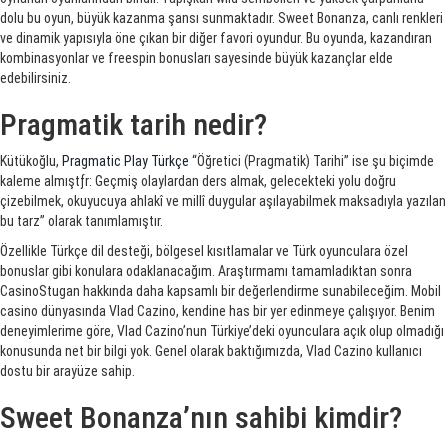
dolu bu oyun, büyük kazanma şansı sunmaktadır. Sweet Bonanza, canlı renkleri
ve dinamik yapısıyla öne çıkan bir diğer favori oyundur. Bu oyunda, kazandıran
kombinasyonlar ve freespin bonusları sayesinde büyük kazançlar elde
edebilirsiniz.
Pragmatik tarih nedir?
Kütükoğlu,
Pragmatic Play Türkçe
“Öğretici (Pragmatik) Tarihi” ise şu biçimde
kaleme almıştƒr: Geçmiş olaylardan ders almak, gelecekteki yolu doğru
çizebilmek, okuyucuya ahlakî ve millî duygular aşılayabilmek maksadıyla yazılan
bu tarz” olarak tanımlamıştır.
Özellikle Türkçe dil desteği, bölgesel kısıtlamalar ve Türk oyunculara özel
bonuslar gibi konulara odaklanacağım. Araştırmamı tamamladıktan sonra
CasinoStugan hakkında daha kapsamlı bir değerlendirme sunabileceğim. Mobil
casino dünyasında Vlad Cazino, kendine has bir yer edinmeye çalışıyor. Benim
deneyimlerime göre, Vlad Cazino’nun Türkiye’deki oyunculara açık olup olmadığı
konusunda net bir bilgi yok. Genel olarak baktığımızda, Vlad Cazino kullanıcı
dostu bir arayüze sahip.
Sweet Bonanza’nın sahibi kimdir?