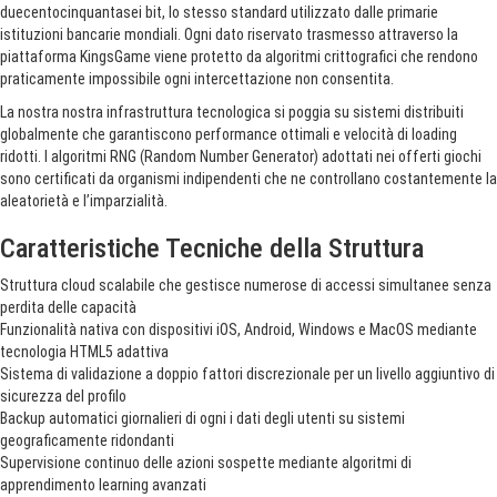
duecentocinquantasei bit, lo stesso standard utilizzato dalle primarie
istituzioni bancarie mondiali. Ogni dato riservato trasmesso attraverso la
piattaforma KingsGame viene protetto da algoritmi crittografici che rendono
praticamente impossibile ogni intercettazione non consentita.
La nostra nostra infrastruttura tecnologica si poggia su sistemi distribuiti
globalmente che garantiscono performance ottimali e velocità di loading
ridotti. I algoritmi RNG (Random Number Generator) adottati nei offerti giochi
sono certificati da organismi indipendenti che ne controllano costantemente la
aleatorietà e l’imparzialità.
Caratteristiche Tecniche della Struttura
Struttura cloud scalabile che gestisce numerose di accessi simultanee senza
perdita delle capacità
Funzionalità nativa con dispositivi iOS, Android, Windows e MacOS mediante
tecnologia HTML5 adattiva
Sistema di validazione a doppio fattori discrezionale per un livello aggiuntivo di
sicurezza del profilo
Backup automatici giornalieri di ogni i dati degli utenti su sistemi
geograficamente ridondanti
Supervisione continuo delle azioni sospette mediante algoritmi di
apprendimento learning avanzati