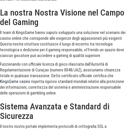
La nostra Nostra Visione nel Campo
del Gaming
Il team di KingsGame hanno saputo sviluppato una soluzione nel scenario dei
casino online che corrisponde alle esigenze degli appassionati più esigenti.
Questa nostra struttura costituisce il luogo di incontro tra tecnologia
tecnologica e dedizione per il gaming responsabile, offrendo un spazio dove
ciascun giocatore può accedere a gaming di qualità superiore.
Funzionando con ufficiale licenza di gioco rilasciata dall’Autorità di
Regolamentazione di Curaçao (numero 8048/JAZ), assicuriamo chiarezza
totale in qualsiasi transazione. Detto certificato ufficiale certifica che
KingsGame casino
rispetta rigorosi standard mondiali relativi alla protezione
dei informazioni, correttezza del sistema e amministrazione responsabile
delle operazioni di gambling online.
Sistema Avanzata e Standard di
Sicurezza
Il nostro nostro portale implementa protocolli di crittografia SSL a