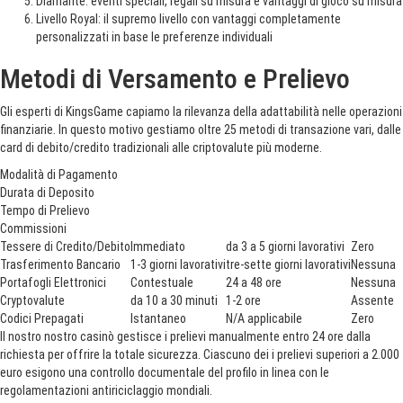
Diamante: eventi speciali, regali su misura e vantaggi di gioco su misura
Livello Royal: il supremo livello con vantaggi completamente
personalizzati in base le preferenze individuali
Metodi di Versamento e Prelievo
Gli esperti di KingsGame capiamo la rilevanza della adattabilità nelle operazioni
finanziarie. In questo motivo gestiamo oltre 25 metodi di transazione vari, dalle
card di debito/credito tradizionali alle criptovalute più moderne.
Modalità di Pagamento
Durata di Deposito
Tempo di Prelievo
Commissioni
Tessere di Credito/Debito
Immediato
da 3 a 5 giorni lavorativi
Zero
Trasferimento Bancario
1-3 giorni lavorativi
tre-sette giorni lavorativi
Nessuna
Portafogli Elettronici
Contestuale
24 a 48 ore
Nessuna
Cryptovalute
da 10 a 30 minuti
1-2 ore
Assente
Codici Prepagati
Istantaneo
N/A applicabile
Zero
Il nostro nostro casinò gestisce i prelievi manualmente entro 24 ore dalla
richiesta per offrire la totale sicurezza. Ciascuno dei i prelievi superiori a 2.000
euro esigono una controllo documentale del profilo in linea con le
regolamentazioni antiriciclaggio mondiali.