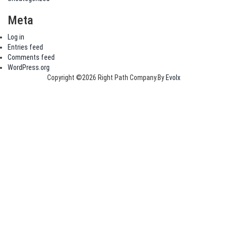
Meta
Log in
Entries feed
Comments feed
WordPress.org
Copyright ©2026 Right Path Company.By
Evolx