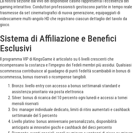
La nostra sezione dal vivo del disponibile casinò rappresenta l’eccellenza del
gaming interattivo. Conduttori professionisti gestiscono partite in tempo reale
trasmesse da set cinematografici di nuova generazione, equipaggiati di
videocamere multi-angolo HD che registrano ciascun dettaglio del tavolo da
gioco.
Sistema di Affiliazione e Benefici
Esclusivi
Il programma VIP di KingsGame è articolato su 6 livelli crescenti che
ricompensano la costanza e l’impegno dei fedeli membri più assidui. Qualsiasi
scommessa contribuisce al guadagno di punti fedeltà scambiabili in bonus di
scommessa, bonus riservati o ricompense tangibili.
Bronzo: livello entry con accesso a bonus settimanali standard e
assistenza prioritario via posta elettronica
Silver: bonus di ricarica del 10 percento ogni lunedi e accessi a tornei
mensili riservati
Oro: manager individuale dedicato, limiti di ritiro aumentati e cashback
settimanale del 5 percento
Livello platino: bonus anniversario personalizzato, disponibilità
anticipato ai innovativi giochi e cashback del dieci percento