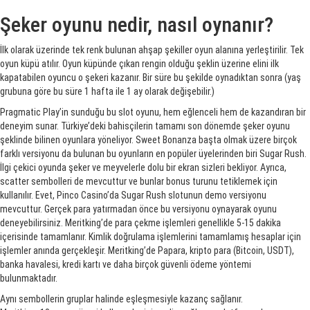
Şeker oyunu nedir, nasıl oynanır?
İlk olarak üzerinde tek renk bulunan ahşap şekiller oyun alanına yerleştirilir. Tek
oyun küpü atılır. Oyun küpünde çıkan rengin olduğu şeklin üzerine elini ilk
kapatabilen oyuncu o şekeri kazanır. Bir süre bu şekilde oynadıktan sonra (yaş
grubuna göre bu süre 1 hafta ile 1 ay olarak değişebilir.)
Pragmatic Play’in sunduğu bu slot oyunu, hem eğlenceli hem de kazandıran bir
deneyim sunar. Türkiye’deki bahisçilerin tamamı son dönemde şeker oyunu
şeklinde bilinen oyunlara yöneliyor. Sweet Bonanza başta olmak üzere birçok
farklı versiyonu da bulunan bu oyunların en popüler üyelerinden biri Sugar Rush.
İlgi çekici oyunda şeker ve meyvelerle dolu bir ekran sizleri bekliyor. Ayrıca,
scatter sembolleri de mevcuttur ve bunlar bonus turunu tetiklemek için
kullanılır. Evet, Pinco Casino’da Sugar Rush slotunun demo versiyonu
mevcuttur. Gerçek para yatırmadan önce bu versiyonu oynayarak oyunu
deneyebilirsiniz. Meritking’de para çekme işlemleri genellikle 5-15 dakika
içerisinde tamamlanır. Kimlik doğrulama işlemlerini tamamlamış hesaplar için
işlemler anında gerçekleşir. Meritking’de Papara, kripto para (Bitcoin, USDT),
banka havalesi, kredi kartı ve daha birçok güvenli ödeme yöntemi
bulunmaktadır.
Aynı sembollerin gruplar halinde eşleşmesiyle kazanç sağlanır.