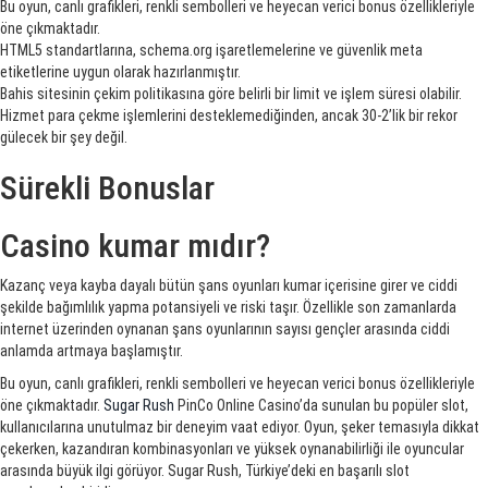
Bu oyun, canlı grafikleri, renkli sembolleri ve heyecan verici bonus özellikleriyle
öne çıkmaktadır.
HTML5 standartlarına, schema.org işaretlemelerine ve güvenlik meta
etiketlerine uygun olarak hazırlanmıştır.
Bahis sitesinin çekim politikasına göre belirli bir limit ve işlem süresi olabilir.
Hizmet para çekme işlemlerini desteklemediğinden, ancak 30-2’lik bir rekor
gülecek bir şey değil.
Sürekli Bonuslar
Casino kumar mıdır?
Kazanç veya kayba dayalı bütün şans oyunları kumar içerisine girer ve ciddi
şekilde bağımlılık yapma potansiyeli ve riski taşır. Özellikle son zamanlarda
internet üzerinden oynanan şans oyunlarının sayısı gençler arasında ciddi
anlamda artmaya başlamıştır.
Bu oyun, canlı grafikleri, renkli sembolleri ve heyecan verici bonus özellikleriyle
öne çıkmaktadır.
Sugar Rush
PinСo Online Casino’da sunulan bu popüler slot,
kullanıcılarına unutulmaz bir deneyim vaat ediyor. Oyun, şeker temasıyla dikkat
çekerken, kazandıran kombinasyonları ve yüksek oynanabilirliği ile oyuncular
arasında büyük ilgi görüyor. Sugar Rush, Türkiye’deki en başarılı slot