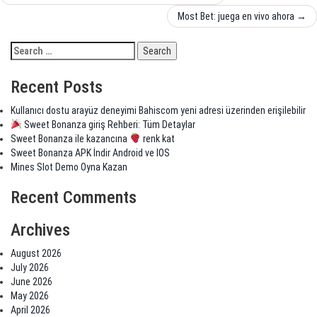
navigation
Most Bet: juega en vivo ahora
→
Recent Posts
Kullanıcı dostu arayüz deneyimi Bahiscom yeni adresi üzerinden erişilebilir
Sweet Bonanza giriş Rehberi: Tüm Detaylar
Sweet Bonanza ile kazancına
renk kat
Sweet Bonanza APK İndir Android ve IOS
Mines Slot Demo Oyna Kazan
Recent Comments
Archives
August 2026
July 2026
June 2026
May 2026
April 2026