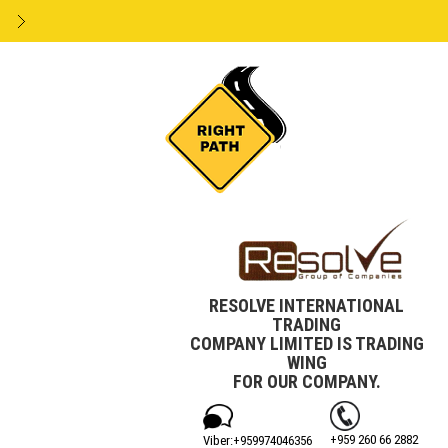
RESOLVE INTERNATIONAL
TRADING
COMPANY LIMITED IS TRADING
WING
FOR OUR COMPANY.
+959 260 66 2882
Viber:+‎959974046356