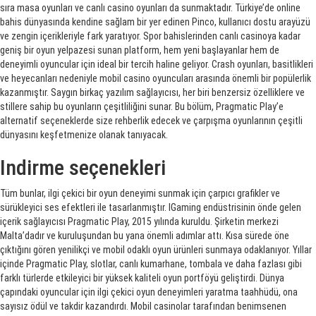
sıra masa oyunları ve canlı casino oyunları da sunmaktadır. Türkiye’de online
bahis dünyasında kendine sağlam bir yer edinen Pinсo, kullanıcı dostu arayüzü
ve zengin içerikleriyle fark yaratıyor. Spor bahislerinden canlı casinoya kadar
geniş bir oyun yelpazesi sunan platform, hem yeni başlayanlar hem de
deneyimli oyuncular için ideal bir tercih haline geliyor. Crash oyunları, basitlikleri
ve heyecanları nedeniyle mobil casino oyuncuları arasında önemli bir popülerlik
kazanmıştır. Saygın birkaç yazılım sağlayıcısı, her biri benzersiz özelliklere ve
stillere sahip bu oyunların çeşitliliğini sunar. Bu bölüm, Pragmatic Play’e
alternatif seçeneklerde size rehberlik edecek ve çarpışma oyunlarının çeşitli
dünyasını keşfetmenize olanak tanıyacak.
Indirme seçenekleri
Tüm bunlar, ilgi çekici bir oyun deneyimi sunmak için çarpıcı grafikler ve
sürükleyici ses efektleri ile tasarlanmıştır. IGaming endüstrisinin önde gelen
içerik sağlayıcısı Pragmatic Play, 2015 yılında kuruldu. Şirketin merkezi
Malta’dadır ve kuruluşundan bu yana önemli adımlar attı. Kısa sürede öne
çıktığını gören yenilikçi ve mobil odaklı oyun ürünleri sunmaya odaklanıyor. Yıllar
içinde Pragmatic Play, slotlar, canlı kumarhane, tombala ve daha fazlası gibi
farklı türlerde etkileyici bir yüksek kaliteli oyun portföyü geliştirdi. Dünya
çapındaki oyuncular için ilgi çekici oyun deneyimleri yaratma taahhüdü, ona
sayısız ödül ve takdir kazandırdı. Mobil casinolar tarafından benimsenen