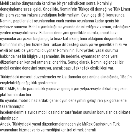
Mobil casino dünyasında kendime bir yer edindikten sonra, Nomini’yi
deneyimleme sırası geldi. Öncelikle, Nomini’nin Türkçe dil desteği ve Türk Lirası
ile işlem yapma imkanı sunduğunu belirtmeliyim. Oyun çeşitliliği konusunda
Nomini, popüler slot oyunlarından canlı casino oyunlarına kadar geniş bir
yelpaze sunuyor. Mobil uyumluluğu sayesinde de istediğiniz zaman, istediğiniz
yerden oynayabilirsiniz. Kullanıcı deneyimi genellikle olumlu, ancak bazı
oyuncular arayüzün başlangıçta biraz kafa karıştırıcı olduğunu düşünebilir.
Nomini’nin müşteri hizmetleri Türkçe dil desteği sunuyor ve genellikle hızlı ve
etkili bir şekilde yardımcı oluyorlar. Nomini’nin Türkiye’deki yasal durumu
hakkında net bir bilgiye ulaşamadım. Bu nedenle, oynamadan önce yerel
düzenlemeleri kontrol etmenizi öneririm. Sonuç olarak, Nomini eğlenceli bir
mobil casino deneyimi sunuyor, ancak bazı ufak tefek eksiklikleri var.
Türkiye’deki mevcut düzenlemeler ve kısıtlamalar göz önüne alındığında, 1Bet’in
erişilebilirliği değişiklik gösterebilir.
BC.GAME, kripto para odaklı yapısı ve geniş oyun yelpazesiyle dikkatimi çeken
platformlardan biri.
Bu oyunlar, mobil cihazlardaki genel oyun deneyimini geliştiren şık görsellerle
tasarlanmıştır.
İncelemelerimiz ayrıca mobil casinolar tarafından sunulan bonusları da dikkate
almaktadır.
Ancak, Türkiye’deki yasal düzenlemeler nedeniyle MrRex Casino’nun Türk
oyunculara hizmet verip vermediğini kontrol etmek önemli.