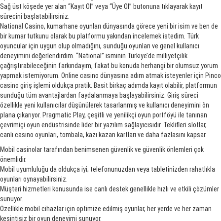
Sağ üst köşede yer alan “Kayıt Ol” veya “Üye Ol” butonuna tıklayarak kayıt
sürecini başlatabilirsiniz.
National Casino, kumarhane oyunları dünyasında görece yeni bir isim ve ben de
bir kumar tutkunu olarak bu platformu yakından incelemek istedim. Türk
oyuncular için uygun olup olmadığını, sunduğu oyunları ve genel kullanıcı
deneyimini değerlendirdim. “National” isminin Türkiye’de milliyetçilik
çağrıştırabileceğinin farkındayım, fakat bu konuda herhangi bir olumsuz yorum
yapmak istemiyorum. Online casino dünyasına adım atmak isteyenler için Pinсo
casino giriş işlemi oldukça pratik. Basit birkaç adımda kayıt olabilir, platformun
sunduğu tüm avantajlardan faydalanmaya başlayabilirsiniz. Giriş süreci
özellikle yeni kullanıcılar düşünülerek tasarlanmış ve kullanıcı deneyimini ön
plana çıkarıyor. Pragmatic Play, çeşitli ve yenilikçi oyun portföyü ile tanınan
çevrimiçi oyun endüstrisinde lider bir yazılım sağlayıcısıdır. Teklifleri slotlar,
canlı casino oyunları, tombala, kazı kazan kartları ve daha fazlasını kapsar.
Mobil casinolar tarafından benimsenen güvenlik ve güvenlik önlemleri çok
önemlidir.
Mobil uyumluluğu da oldukça iyi; telefonunuzdan veya tabletinizden rahatlıkla
oyunları oynayabilirsiniz.
Müşteri hizmetleri konusunda ise canlı destek genellikle hızlı ve etkili çözümler
sunuyor.
Özellikle mobil cihazlar için optimize edilmiş oyunlar, her yerde ve her zaman
kesintisiz bir oyun deneyimi sunuyor.