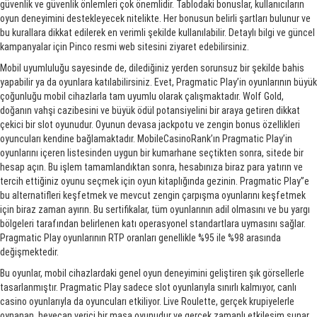
güvenlik ve güvenlik önlemleri çok önemlidir. Tablodaki bonuslar, kullanıcıların
oyun deneyimini destekleyecek nitelikte. Her bonusun belirli şartları bulunur ve
bu kurallara dikkat edilerek en verimli şekilde kullanılabilir. Detaylı bilgi ve güncel
kampanyalar için Pinсo resmi web sitesini ziyaret edebilirsiniz.
Mobil uyumluluğu sayesinde de, dilediğiniz yerden sorunsuz bir şekilde bahis
yapabilir ya da oyunlara katılabilirsiniz. Evet, Pragmatic Play’in oyunlarının büyük
çoğunluğu mobil cihazlarla tam uyumlu olarak çalışmaktadır. Wolf Gold,
doğanın vahşi cazibesini ve büyük ödül potansiyelini bir araya getiren dikkat
çekici bir slot oyunudur. Oyunun devasa jackpotu ve zengin bonus özellikleri
oyuncuları kendine bağlamaktadır. MobileCasinoRank’ın Pragmatic Play’in
oyunlarını içeren listesinden uygun bir kumarhane seçtikten sonra, sitede bir
hesap açın. Bu işlem tamamlandıktan sonra, hesabınıza biraz para yatırın ve
tercih ettiğiniz oyunu seçmek için oyun kitaplığında gezinin. Pragmatic Play”e
bu alternatifleri keşfetmek ve mevcut zengin çarpışma oyunlarını keşfetmek
için biraz zaman ayırın. Bu sertifikalar, tüm oyunlarının adil olmasını ve bu yargı
bölgeleri tarafından belirlenen katı operasyonel standartlara uymasını sağlar.
Pragmatic Play oyunlarının RTP oranları genellikle %95 ile %98 arasında
değişmektedir.
Bu oyunlar, mobil cihazlardaki genel oyun deneyimini geliştiren şık görsellerle
tasarlanmıştır. Pragmatic Play sadece slot oyunlarıyla sınırlı kalmıyor, canlı
casino oyunlarıyla da oyuncuları etkiliyor. Live Roulette, gerçek krupiyelerle
oynanan, heyecan verici bir masa oyunudur ve gerçek zamanlı etkileşim sunar.