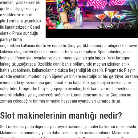
oyunları, yüksek kaliteli
grafikler, ilgi çekici oyun
özellikleri ve mobil
platformlarla uyumluluk
ile karakterizedir. Genel
olarak, Pinсo sunduğu
para yatırma
seçenekleri kullanıcı dostu ve esnektir. Giriş yaptıktan sonra aradığınız her şeye
kolayca ulaşabileceğiniz bir menü sistemi sizi karşılıyor. Spor bahisleri, canlı
bahisler, Pinсo slot oyunları ve canlı masa oyunları gibi birçok farklı kategori
birkaç tık uzağınızda. Özellikle canlı bahis bölümünde maçları izlerken anlık
bahis yapabilmek, kullanıcıların oldukça beğendiği bir özellik. Pragmatic Play’in
arcade oyunları, modern oyun öğeleriyle birlikte nostaljik bir his getiriyor. Sıradan
oyuncularla iyi rezonansa giren basit ama bağımlılık yapan oyun mekaniğine
sahiptirler. Pragmatic Play’in çarpışma oyunları, hızlı karar verme becerilerinin
önemli ödüllere yol açabileceği yoğun bir kumar deneyimi sunar. Çarpanın ne
zaman çökeceğini tahmin etmenin heyecanı oyuncuları kenarda tutar.
Slot makinelerinin mantığı nedir?
Slot makinesi ya da diğer adıyla meyve makinesi, popüler bir kumar makinesidir.
Makinenin ekranında üç ya da daha fazla sayıda makara bulunur. Makaralar