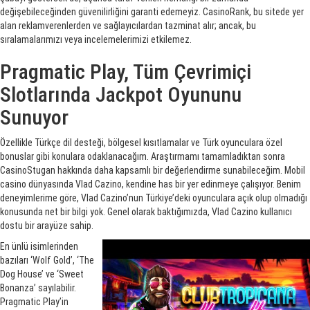
değişebileceğinden güvenilirliğini garanti edemeyiz. CasinoRank, bu sitede yer
alan reklamverenlerden ve sağlayıcılardan tazminat alır; ancak, bu
sıralamalarımızı veya incelemelerimizi etkilemez.
Pragmatic Play, Tüm Çevrimiçi
Slotlarında Jackpot Oyununu
Sunuyor
Özellikle Türkçe dil desteği, bölgesel kısıtlamalar ve Türk oyunculara özel
bonuslar gibi konulara odaklanacağım. Araştırmamı tamamladıktan sonra
CasinoStugan hakkında daha kapsamlı bir değerlendirme sunabileceğim. Mobil
casino dünyasında Vlad Cazino, kendine has bir yer edinmeye çalışıyor. Benim
deneyimlerime göre, Vlad Cazino’nun Türkiye’deki oyunculara açık olup olmadığı
konusunda net bir bilgi yok. Genel olarak baktığımızda, Vlad Cazino kullanıcı
dostu bir arayüze sahip.
En ünlü isimlerinden
bazıları ‘Wolf Gold’, ‘The
Dog House’ ve ‘Sweet
Bonanza’ sayılabilir.
Pragmatic Play’in