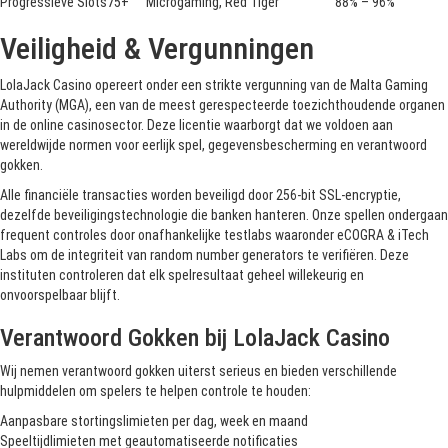
Progressieve Slots
75+
Microgaming, Red Tiger
88% – 96%
Veiligheid & Vergunningen
LolaJack Casino opereert onder een strikte vergunning van de Malta Gaming
Authority (MGA), een van de meest gerespecteerde toezichthoudende organen
in de online casinosector. Deze licentie waarborgt dat we voldoen aan
wereldwijde normen voor eerlijk spel, gegevensbescherming en verantwoord
gokken.
Alle financiële transacties worden beveiligd door 256-bit SSL-encryptie,
dezelfde beveiligingstechnologie die banken hanteren. Onze spellen ondergaan
frequent controles door onafhankelijke testlabs waaronder eCOGRA & iTech
Labs om de integriteit van random number generators te verifiëren. Deze
instituten controleren dat elk spelresultaat geheel willekeurig en
onvoorspelbaar blijft.
Verantwoord Gokken bij LolaJack Casino
Wij nemen verantwoord gokken uiterst serieus en bieden verschillende
hulpmiddelen om spelers te helpen controle te houden:
Aanpasbare stortingslimieten per dag, week en maand
Speeltijdlimieten met geautomatiseerde notificaties