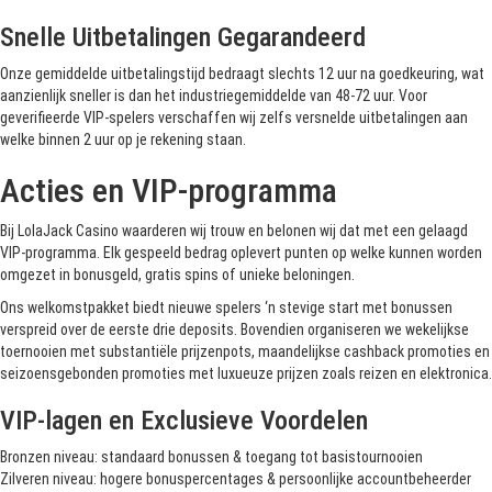
Snelle Uitbetalingen Gegarandeerd
Onze gemiddelde uitbetalingstijd bedraagt slechts 12 uur na goedkeuring, wat
aanzienlijk sneller is dan het industriegemiddelde van 48-72 uur. Voor
geverifieerde VIP-spelers verschaffen wij zelfs versnelde uitbetalingen aan
welke binnen 2 uur op je rekening staan.
Acties en VIP-programma
Bij LolaJack Casino waarderen wij trouw en belonen wij dat met een gelaagd
VIP-programma. Elk gespeeld bedrag oplevert punten op welke kunnen worden
omgezet in bonusgeld, gratis spins of unieke beloningen.
Ons welkomstpakket biedt nieuwe spelers ‘n stevige start met bonussen
verspreid over de eerste drie deposits. Bovendien organiseren we wekelijkse
toernooien met substantiële prijzenpots, maandelijkse cashback promoties en
seizoensgebonden promoties met luxueuze prijzen zoals reizen en elektronica.
VIP-lagen en Exclusieve Voordelen
Bronzen niveau: standaard bonussen & toegang tot basistournooien
Zilveren niveau: hogere bonuspercentages & persoonlijke accountbeheerder