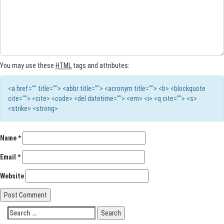
You may use these
HTML
tags and attributes:
<a href="" title=""> <abbr title=""> <acronym title=""> <b> <blockquote
cite=""> <cite> <code> <del datetime=""> <em> <i> <q cite=""> <s>
<strike> <strong>
Name
*
Email
*
Website