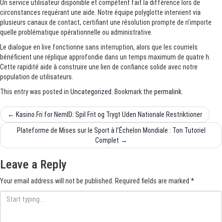
Un service utilisateur disponible et compétent fait la différence lors de
circonstances requérant une aide. Notre équipe polyglotte intervient via
plusieurs canaux de contact, certifiant une résolution prompte de n’importe
quelle problématique opérationnelle ou administrative.
Le dialogue en live fonctionne sans interruption, alors que les courriels
bénéficient une réplique approfondie dans un temps maximum de quatre h.
Cette rapidité aide à construire une lien de confiance solide avec notre
population de utilisateurs.
This entry was posted in
Uncategorized
. Bookmark the
permalink
.
Post
←
Kasino Fri for NemID: Spil Frit og Trygt Uden Nationale Restriktioner
navigation
Plateforme de Mises sur le Sport à l’Échelon Mondiale : Ton Tutoriel
Complet
→
Leave a Reply
Your email address will not be published.
Required fields are marked
*