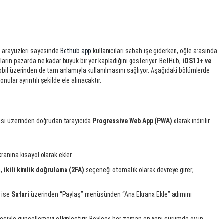
lı arayüzleri sayesinde
Bethub app
kullanıcıları sabah işe giderken, öğle arasında
oların pazarda ne kadar büyük bir yer kapladığını gösteriyor. BetHub,
iOS10+ ve
obil üzerinden de tam anlamıyla kullanılmasını sağlıyor. Aşağıdaki bölümlerde
lar ayrıntılı şekilde ele alınacaktır.
ısı üzerinden doğrudan tarayıcıda
Progressive Web App (PWA)
olarak indirilir.
anına kısayol olarak ekler.
a,
ikili kimlik doğrulama (2FA)
seçeneği otomatik olarak devreye girer;
ı ise
Safari
üzerinden “Paylaş” menüsünden “Ana Ekrana Ekle” adımını
emesiyle güncellemeyi etkinleştirir. Böylece her zaman en yeni sürümde oyun