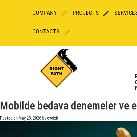
COMPANY
PROJECTS
SERVICE
CONTACTS
Mobilde bedava denemeler ve eks
Posted on
May 28, 2026
by
evolxit