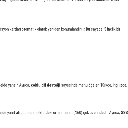
n kartları otomatik olarak yeniden konumlandırılır. Bu sayede, 5 inçlik bir
nelde yansır. Ayrıca,
çoklu dil desteği
sayesinde menü öğeleri Türkçe, İngilizce,
inde yanıt alır; bu süre sektördeki ortalamanın (%60) çok üzerindedir. Ayrıca,
SSS