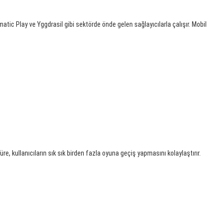
ic Play ve Yggdrasil gibi sektörde önde gelen sağlayıcılarla çalışır. Mobil
re, kullanıcıların sık sık birden fazla oyuna geçiş yapmasını kolaylaştırır.