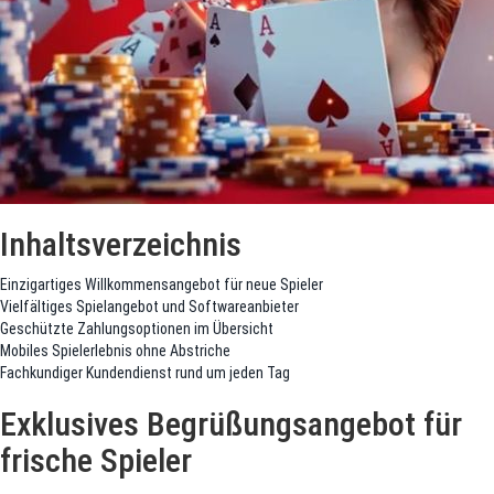
Inhaltsverzeichnis
Einzigartiges Willkommensangebot für neue Spieler
Vielfältiges Spielangebot und Softwareanbieter
Geschützte Zahlungsoptionen im Übersicht
Mobiles Spielerlebnis ohne Abstriche
Fachkundiger Kundendienst rund um jeden Tag
Exklusives Begrüßungsangebot für
frische Spieler