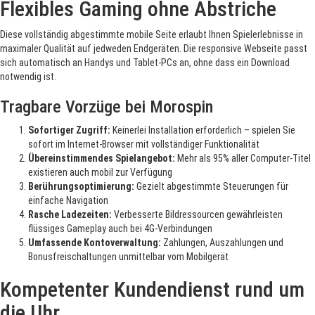
Flexibles Gaming ohne Abstriche
Diese vollständig abgestimmte mobile Seite erlaubt Ihnen Spielerlebnisse in
maximaler Qualität auf jedweden Endgeräten. Die responsive Webseite passt
sich automatisch an Handys und Tablet-PCs an, ohne dass ein Download
notwendig ist.
Tragbare Vorzüge bei Morospin
Sofortiger Zugriff:
Keinerlei Installation erforderlich – spielen Sie
sofort im Internet-Browser mit vollständiger Funktionalität
Übereinstimmendes Spielangebot:
Mehr als 95% aller Computer-Titel
existieren auch mobil zur Verfügung
Berührungsoptimierung:
Gezielt abgestimmte Steuerungen für
einfache Navigation
Rasche Ladezeiten:
Verbesserte Bildressourcen gewährleisten
flüssiges Gameplay auch bei 4G-Verbindungen
Umfassende Kontoverwaltung:
Zahlungen, Auszahlungen und
Bonusfreischaltungen unmittelbar vom Mobilgerät
Kompetenter Kundendienst rund um
die Uhr