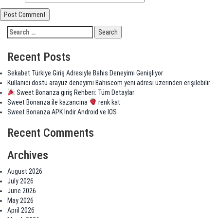
Recent Posts
Sekabet Türkiye Giriş Adresiyle Bahis Deneyimi Genişliyor
Kullanıcı dostu arayüz deneyimi Bahiscom yeni adresi üzerinden erişilebilir
Sweet Bonanza giriş Rehberi: Tüm Detaylar
Sweet Bonanza ile kazancına
renk kat
Sweet Bonanza APK İndir Android ve IOS
Recent Comments
Archives
August 2026
July 2026
June 2026
May 2026
April 2026