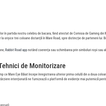
rilor în partida nostru celebru de bacara, fiind atestat de Comisia de Gaming di
r la orișice trei coloane distanță în Mare Road, spre distincție de partenerii lui
ane,
Rabbit Road app
notând coerența sau schimbarea prin simboluri roșii sau al
Tehnici de Monitorizare
imp ce Mare Eye Băiat începe înregistrarea ulterior prima celulă din a doua coloan
târziere intenționată ne furnizează o platformă de evidențe mai puternică pentr
ercuri)