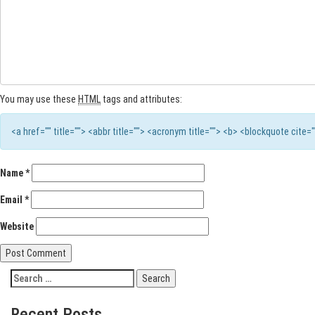
You may use these
HTML
tags and attributes:
<a href="" title=""> <abbr title=""> <acronym title=""> <b> <blockquote cite
Name
*
Email
*
Website
Recent Posts