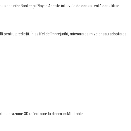
ea scorurilor Banker și Player. Aceste intervale de consistență constituie
ă pentru predicții. În astfel de împrejurări, micșorarea mizelor sau adoptarea
e o viziune 3D referitoare la dinam icității tablei.