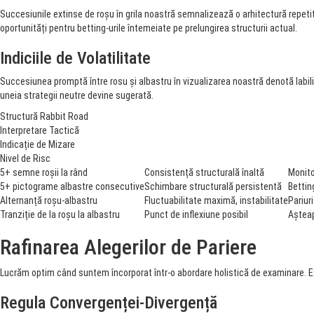
Succesiunile extinse de roșu în grila noastră semnalizează o arhitectură repetiti
oportunități pentru betting-urile întemeiate pe prelungirea structurii actual.
Indiciile de Volatilitate
Succesiunea promptă între rosu și albastru în vizualizarea noastră denotă labili
uneia strategii neutre devine sugerată.
Structură Rabbit Road
Interpretare Tactică
Indicație de Mizare
Nivel de Risc
5+ semne roșii la rând
Consistență structurală înaltă
Monito
5+ pictograme albastre consecutive
Schimbare structurală persistentă
Bettin
Alternanță roșu-albastru
Fluctuabilitate maximă, instabilitate
Pariur
Tranziție de la roșu la albastru
Punct de inflexiune posibil
Așteap
Rafinarea Alegerilor de Pariere
Lucrăm optim când suntem încorporat într-o abordare holistică de examinare. Expe
Regula Convergenței-Divergență