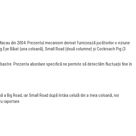
n Macau din 2004. Prezentul mecanism derivat furnizează jucătorilor o viziune
: Big Eye Băiat (una coloană), Small Road (două columne) și Cockroach Pig (3
bastre. Prezenta abordare specifică ne permite să detectăm fluctuații fine în
ă a Big Road, iar Small Road după întâia celulă din a treia coloană, noi
u raportare.