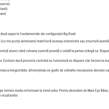
puncte)
slash)
bare)
 două aspecte fundamentale ale configurației Big Road:
u trei poziții anterioare) manifestă aceeași intensitate sau structură asemănă
erință atunci când coloana curentă posedă o celulă la partea stângă sa. Dispu
. Exclusiv dacă prezenta controlul nu furnizează un răspuns clar trecem la exami
 a marca înregistrările, diferențiindu-ne grafic de celelalte mecanisme derivate c
 pe termen mediu referitoare la trend-urilor. Pentru deosebire de Mare Eye Băiat,
i rezultatelor.