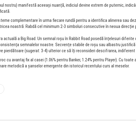
l nostru) manifestă aceeași nuanță, indiciul devine extrem de puternic, indicâ
icată.
steme complementare în urma fiecare rundă pentru a identifica alinerea sau dez
atricea noastră. Rabdă cel minimum 2-3 simboluri consecutive în neoua direcție 
ra actuală a Big Road. Un semnal roșu în Rabbit Road posedă înțelesuri diferite 
nsistența semnalelor noastre. Secvențe stabile de roșu sau albastru justifică c
erdătoare (sugerat: 3-4) ulterior ce să îți reconsideri descifrarea, indiferent d
oc cu avantaj fix al casei (1.06% pentru Banker, 1.24% pentru Player). Cu toate 
inare metodică a șanselor emergente din istoricul recentului curs al meselor.