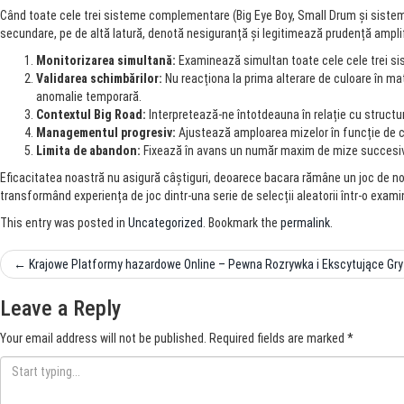
Când toate cele trei sisteme complementare (Big Eye Boy, Small Drum și sistemu
secundare, pe de altă latură, denotă nesiguranță și legitimează prudență amplif
Monitorizarea simultană:
Examinează simultan toate cele cele trei si
Validarea schimbărilor:
Nu reacționa la prima alterare de culoare în m
anomalie temporară.
Contextul Big Road:
Interpretează-ne întotdeauna în relație cu structu
Managementul progresiv:
Ajustează amploarea mizelor în funcție de co
Limita de abandon:
Fixează în avans un număr maxim de mize succesive pi
Eficacitatea noastră nu asigură câștiguri, deoarece bacara rămâne un joc de nor
transformând experiența de joc dintr-una serie de selecții aleatorii într-o exam
This entry was posted in
Uncategorized
. Bookmark the
permalink
.
Post
←
Krajowe Platformy hazardowe Online – Pewna Rozrywka i Ekscytujące Gry
navigation
Leave a Reply
Your email address will not be published.
Required fields are marked
*