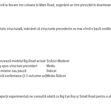
vă la fiecare trei coloane în Mare Road, sugerând un ritm previzibil în diseminar
tate structurală, indicând că structurile precedente nu mai oferă o bază credibil
rizează modelul Big Road actual
Scăzut-Moderat
g opus structurii precedent
Mediu
i minime sau pauză
Ridicat
tă confirmarea (2-3 outcome-uri)
Mediu-Ridicat
rții experimentați ne consultă odată cu Big Eye Boy și Small Road pentru a obțin