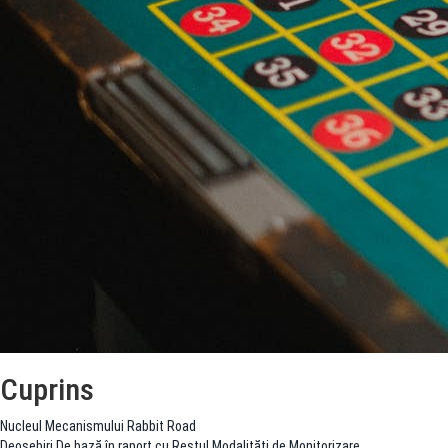
Cuprins
Nucleul Mecanismului Rabbit Road
Deosebiri De bază în raport cu Restul Modalități de Monitorizare