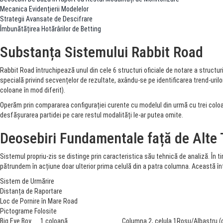
Mecanica Evidențierii Modelelor
Strategii Avansate de Descifrare
Îmbunătățirea Hotărârilor de Betting
Substanța Sistemului Rabbit Road
Rabbit Road întruchipează unul din cele 6 structuri oficiale de notare a structu
specială privind secvențelor de rezultate, axându-se pe identificarea trend-urilo
coloane în mod diferit).
Operăm prin compararea configurației curente cu modelul din urmă cu trei colo
desfășurarea partidei pe care restul modalități le-ar putea omite.
Deosebiri Fundamentale față de Alte 
Sistemul propriu-zis se distinge prin caracteristica său tehnică de analiză. În t
pătrundem în acțiune doar ulterior prima celulă din a patra columna. Această în
Sistem de Urmărire
Distanța de Raportare
Loc de Pornire în Mare Road
Pictograme Folosite
Big Eye Boy
1 coloană
Columna 2, celula 1
Roșu/Albastru (c