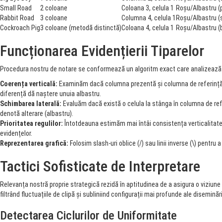
Small Road
2 coloane
Coloana 3, celula 1
Roșu/Albastru (
Rabbit Road
3 coloane
Columna 4, celula 1
Roșu/Albastru (
Cockroach Pig
3 coloane (metodă distinctă)
Coloana 4, celula 1
Roșu/Albastru (
Funcționarea Evidențierii Tiparelor
Procedura nostru de notare se conformează un algoritm exact care analizează
Coerența verticală:
Examinăm dacă columna prezentă și columna de referință (c
diferență dă naștere unuia albastru.
Schimbarea laterală:
Evaluăm dacă există o celula la stânga în columna de ref
denotă alterare (albastru).
Prioritatea regulilor:
Întotdeauna estimăm mai întâi consistența verticalitatea
evidențelor.
Reprezentarea grafică:
Folosim slash-uri oblice (/) sau linii inverse (\) pentru
Tactici Sofisticate de Interpretare
Relevanța nostră proprie strategică rezidă în aptitudinea de a asigura o viziune
filtrând fluctuațiile de clipă și subliniind configurații mai profunde ale diseminări
Detectarea Ciclurilor de Uniformitate