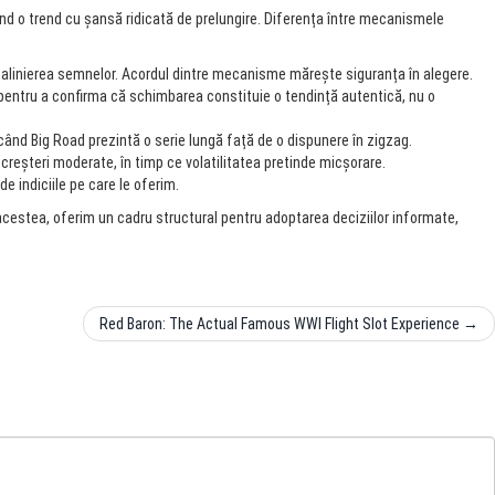
nd o trend cu șansă ridicată de prelungire. Diferența între mecanismele
alinierea semnelor. Acordul dintre mecanisme mărește siguranța în alegere.
pentru a confirma că schimbarea constituie o tendință autentică, nu o
când Big Road prezintă o serie lungă față de o dispunere în zigzag.
reșteri moderate, în timp ce volatilitatea pretinde micșorare.
e indiciile pe care le oferim.
acestea, oferim un cadru structural pentru adoptarea deciziilor informate,
Red Baron: The Actual Famous WWI Flight Slot Experience
→