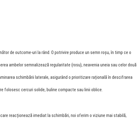
tor de outcome-uri la rând. O potrivire produce un semn roșu, în timp ce o
nerea ambelor semnalizează regularitate (rosu), neavenia uneia sau celor două
narea schimbării laterale, asigurând o prioritizare rațională în descifrarea
are folosesc cercuri solide, buline compacte sau linii oblice.
 care reacționează imediat la schimbări, noi oferim o viziune mai stabilă,