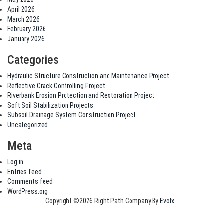
April 2026
March 2026
February 2026
January 2026
Categories
Hydraulic Structure Construction and Maintenance Project
Reflective Crack Controlling Project
Riverbank Erosion Protection and Restoration Project
Soft Soil Stabilization Projects
Subsoil Drainage System Construction Project
Uncategorized
Meta
Log in
Entries feed
Comments feed
WordPress.org
Copyright ©2026 Right Path Company.By
Evolx