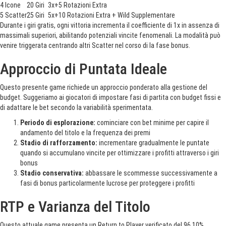
4 Icone
20 Giri
3x
+5 Rotazioni Extra
5 Scatter
25 Giri
5x
+10 Rotazioni Extra + Wild Supplementare
Durante i giri gratis, ogni vittoria incrementa il coefficiente di 1x in assenza di
massimali superiori, abilitando potenziali vincite fenomenali. La modalità può
venire triggerata centrando altri Scatter nel corso di la fase bonus.
Approccio di Puntata Ideale
Questo presente game richiede un approccio ponderato alla gestione del
budget. Suggeriamo ai giocatori di impostare fasi di partita con budget fissi e
di adattare le bet secondo la variabilità sperimentata.
Periodo di esplorazione:
cominciare con bet minime per capire il
andamento del titolo e la frequenza dei premi
Stadio di rafforzamento:
incrementare gradualmente le puntate
quando si accumulano vincite per ottimizzare i profitti attraverso i giri
bonus
Stadio conservativa:
abbassare le scommesse successivamente a
fasi di bonus particolarmente lucrose per proteggere i profitti
RTP e Varianza del Titolo
Questo attuale game presenta un Return to Player verificato del 96,10%,