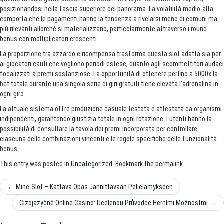
posizionandosi nella fascia superiore del panorama. La volatilità medio-alta
comporta che le pagamenti hanno la tendenza a rivelarsi meno di comuni ma
più rilevanti allorché si materializzano, particolarmente attraverso i round
bonus con moltiplicatori crescenti.
La proporzione tra azzardo e ricompensa trasforma questa slot adatta sia per
ai giocatori cauti che vogliono periodi estese, quanto agli scommettitori audaci
focalizzati a premi sostanziose. La opportunità di ottenere perfino a 5000x la
bet totale durante una singola serie di giri gratuiti tiene elevata l’adrenalina in
ogni giro.
La attuale sistema offre produzione casuale testata e attestata da organismi
indipendenti, garantendo giustizia totale in ogni rotazione. I utenti hanno la
possibilità di consultare la tavola dei premi incorporata per controllare
ciascuna delle combinazioni vincenti e le regole specifiche delle funzionalità
bonus.
This entry was posted in
Uncategorized
. Bookmark the
permalink
.
Post
←
Mine-Slot – Kattava Opas Jännittävään Pelielämykseen
navigation
Cizojazyčné Online Casino: Ucelenou Průvodce Herními Možnostmi
→