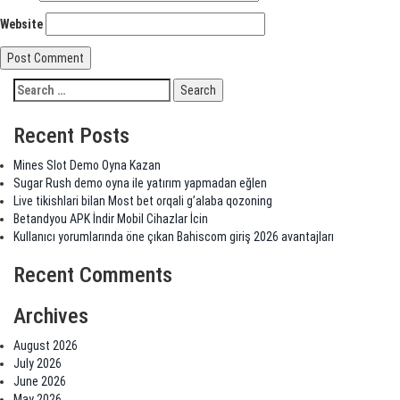
Website
Recent Posts
Mines Slot Demo Oyna Kazan
Sugar Rush demo oyna ile yatırım yapmadan eğlen
Live tikishlari bilan Most bet orqali g’alaba qozoning
Betandyou APK İndir Mobil Cihazlar İcin
Kullanıcı yorumlarında öne çıkan Bahiscom giriş 2026 avantajları
Recent Comments
Archives
August 2026
July 2026
June 2026
May 2026