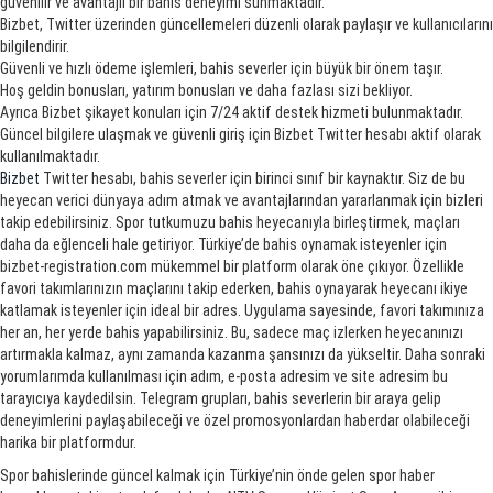
güvenilir ve avantajlı bir bahis deneyimi sunmaktadır.
Bizbet, Twitter üzerinden güncellemeleri düzenli olarak paylaşır ve kullanıcılarını
bilgilendirir.
Güvenli ve hızlı ödeme işlemleri, bahis severler için büyük bir önem taşır.
Hoş geldin bonusları, yatırım bonusları ve daha fazlası sizi bekliyor.
Ayrıca Bizbet şikayet konuları için 7/24 aktif destek hizmeti bulunmaktadır.
Güncel bilgilere ulaşmak ve güvenli giriş için Bizbet Twitter hesabı aktif olarak
kullanılmaktadır.
Bizbet
Twitter hesabı, bahis severler için birinci sınıf bir kaynaktır. Siz de bu
heyecan verici dünyaya adım atmak ve avantajlarından yararlanmak için bizleri
takip edebilirsiniz. Spor tutkumuzu bahis heyecanıyla birleştirmek, maçları
daha da eğlenceli hale getiriyor. Türkiye’de bahis oynamak isteyenler için
bizbet-registration.com mükemmel bir platform olarak öne çıkıyor. Özellikle
favori takımlarınızın maçlarını takip ederken, bahis oynayarak heyecanı ikiye
katlamak isteyenler için ideal bir adres. Uygulama sayesinde, favori takımınıza
her an, her yerde bahis yapabilirsiniz. Bu, sadece maç izlerken heyecanınızı
artırmakla kalmaz, aynı zamanda kazanma şansınızı da yükseltir. Daha sonraki
yorumlarımda kullanılması için adım, e-posta adresim ve site adresim bu
tarayıcıya kaydedilsin. Telegram grupları, bahis severlerin bir araya gelip
deneyimlerini paylaşabileceği ve özel promosyonlardan haberdar olabileceği
harika bir platformdur.
Spor bahislerinde güncel kalmak için Türkiye’nin önde gelen spor haber