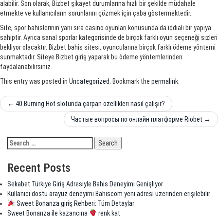
alabilir. Son olarak, Bizbet şikayet durumlarına hızlı bir şekilde müdahale
etmekte ve kullanıcıların sorunlarını çözmek için çaba göstermektedir.
Site, spor bahislerinin yanı sıra casino oyunları konusunda da iddialı bir yapıya
sahiptir. Ayrıca sanal sporlar kategorisinde de birçok farklı oyun seçeneği sizleri
bekliyor olacaktır. Bizbet bahis sitesi, oyuncularına birçok farklı ödeme yöntemi
sunmaktadır. Siteye Bizbet giriş yaparak bu ödeme yöntemlerinden
faydalanabilirsiniz.
This entry was posted in
Uncategorized
. Bookmark the
permalink
.
Post
←
40 Burning Hot slotunda çarpan özellikleri nasıl çalışır?
navigation
Частые вопросы по онлайн платформе Riobet
→
Recent Posts
Sekabet Türkiye Giriş Adresiyle Bahis Deneyimi Genişliyor
Kullanıcı dostu arayüz deneyimi Bahiscom yeni adresi üzerinden erişilebilir
Sweet Bonanza giriş Rehberi: Tüm Detaylar
Sweet Bonanza ile kazancına
renk kat