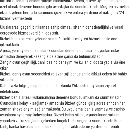
hattını kullanarak anında yardım alabilirsiniz. Ayrıca, siteye üye olan herkese
özel olarak deneme bonusu gibi avantajlar da sunulmaktadır. Müşteri hizmetleri
ekibi, üyelerin her türlü sorununu çözmek ve onlara yardımcı olmak için 7/24
hizmet vermektedir.
Uluslararası geçerli bir lisansa sahip olması, sitenin denetlendiğini ve yasal
çerçevede hizmet verdiğini gösterir.
Bizbet bahis sitesi, üyelerine sunduğu kaliteli müşteri hizmetleri ile öne
çıkmaktadır.
Ayrıca, yeni üyelere özel olarak sunulan deneme bonusu ile oyunları riske
atmadan deneyerek kazanç elde etme şansı da bulunmaktadır.
Zengin oyun çeşitliliği, canlı casino deneyimi ve kullanıcı dostu yapısıyla öne
çıkar.
Bizbet, geniş oyun seçenekleri ve avantajlı bonusları ile dikkat çeken bir bahis
sitesidir.
Daha fazla bilgi için spor bahisleri hakkında Wikipedia sayfasını ziyaret
edebilirsiniz.
Bizbet bahis sitesi, kullanıcılarına deneme bonusu imkanı da sunmaktadır.
Oyunculara kolaylık sağlamak amacıyla Bizbet güncel giriş adreslerinden her
zaman siteye erişim sağlanmaktadır. Bu uygulama, bahis yapmayı ve casino
oyunlarını oynamayı kolaylaştırır. Bizbet bahis sitesi, oyuncularına yatırım
yaparken ve kazançlarını çekerken birçok farklı seçenek sunmaktadır. Kredi
kartı, banka havalesi, sanal cüzdanlar gibi farklı ödeme yöntemleri tercih