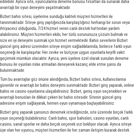
edilebilir. Ayrıca site, oyuncularına deneme bonusu fırsatları da sunarak daha
avantajlı bir oyun deneyimi yaşatmaktadır.
Bizbet bahis sitesi, üyelerine sunduğu kaliteli müşteri hizmetleri ile
tanınmaktadır. Siteye giriş yaptığınızda karşılaştığınız herhangi bir sorun veya
ihtiyacınız olduğunda, 7/24 hizmet veren canlı destek hattından yardım
alabilirsiniz. Müşteri hizmetleri ekibi, her türlü sorununuza çözüm bulmak ve
size en iyi deneyimi sunmak için hizmet vermektedir. Bahis severlerin Bizbet
güncel giriş adresi üzerinden siteye erişim sağladıklarında, binlerce farklı oyun
seçeneği ile karşılaşırlar. Her zevke ve bütçeye uygun oyunlarla keyifli vakit
geçirmek mümkün olacaktır. Ayrıca, yeni üyelere özel olarak sunulan deneme
bonusu ile oyunları riske atmadan deneyerek kazanç elde etme şansı da
bulunmaktadır.
Tüm bu avantajlar göz önüne alındığında, Bizbet bahis sitesi, kullanıcılarına
güvenilir ve avantajlı bir bahis deneyimi sunmaktadır. Bizbet giriş yaparak, online
bahis ve casino oyunlarına ulaşabilirsiniz. Bizbet, geniş oyun seçenekleri ve
avantajlı bonusları ile dikkat çeken bir bahis sitesidir. Sitenin güncel giriş
adresine erişim sağlayarak, hemen oyun oynamaya başlayabilirsiniz.
Bizbet giriş yaparak şansınızı denemek istediğinizde, site üzerinde birçok farklı
oyun seçeneği bulabilirsiniz. Canlı bahis, spor bahisleri, casino oyunları, canlı
casino, sanal sporlar ve daha birçok seçenek sizi bekliyor olacak. Ayrıca siteye
üye olan her oyuncu, müşteri hizmetleri ile her zaman iletişim kurarak destek