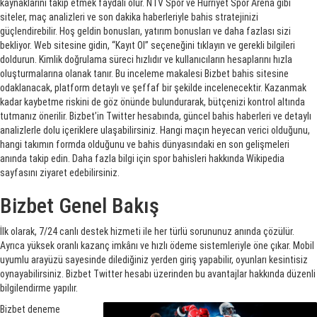
kaynaklarını takip etmek faydalı olur. NTV Spor ve Hürriyet Spor Arena gibi
siteler, maç analizleri ve son dakika haberleriyle bahis stratejinizi
güçlendirebilir. Hoş geldin bonusları, yatırım bonusları ve daha fazlası sizi
bekliyor. Web sitesine gidin, “Kayıt Ol” seçeneğini tıklayın ve gerekli bilgileri
doldurun. Kimlik doğrulama süreci hızlıdır ve kullanıcıların hesaplarını hızla
oluşturmalarına olanak tanır. Bu inceleme makalesi Bizbet bahis sitesine
odaklanacak, platform detaylı ve şeffaf bir şekilde incelenecektir. Kazanmak
kadar kaybetme riskini de göz önünde bulundurarak, bütçenizi kontrol altında
tutmanız önerilir. Bizbet’in Twitter hesabında, güncel bahis haberleri ve detaylı
analizlerle dolu içeriklere ulaşabilirsiniz. Hangi maçın heyecan verici olduğunu,
hangi takımın formda olduğunu ve bahis dünyasındaki en son gelişmeleri
anında takip edin. Daha fazla bilgi için spor bahisleri hakkında Wikipedia
sayfasını ziyaret edebilirsiniz.
Bizbet Genel Bakış
İlk olarak, 7/24 canlı destek hizmeti ile her türlü sorununuz anında çözülür.
Ayrıca yüksek oranlı kazanç imkânı ve hızlı ödeme sistemleriyle öne çıkar. Mobil
uyumlu arayüzü sayesinde dilediğiniz yerden giriş yapabilir, oyunları kesintisiz
oynayabilirsiniz. Bizbet Twitter hesabı üzerinden bu avantajlar hakkında düzenli
bilgilendirme yapılır.
Bizbet deneme