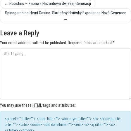
Post
←
Roostino – Zabawa Hazardowa Świeżej Generacji
navigation
Spinogambino Herní Casino: Skutečný Hráčský Experience Nové Generace
→
Leave a Reply
Your email address will not be published.
Required fields are marked
*
You may use these
HTML
tags and attributes:
<a href="" title=""> <abbr title=""> <acronym title=""> <b> <blockquote
cite=""> <cite> <code> <del datetime=""> <em> <i> <q cite=""> <s>
<strike> <strong>