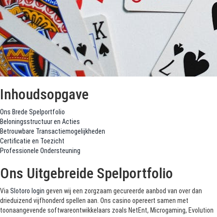
Inhoudsopgave
Ons Brede Spelportfolio
Beloningsstructuur en Acties
Betrouwbare Transactiemogelijkheden
Certificatie en Toezicht
Professionele Ondersteuning
Ons Uitgebreide Spelportfolio
Via
Slotoro login
geven wij een zorgzaam gecureerde aanbod van over dan
drieduizend vijfhonderd spellen aan. Ons casino opereert samen met
toonaangevende softwareontwikkelaars zoals NetEnt, Microgaming, Evolution