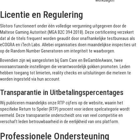
werkdagen
Licentie en Regulering
Slotoro functioneert onder één volledige vergunning uitgegeven door de
Maltese Gaming Autoriteit (MGA B2C 394 2018). Deze certificering verzekert
dat al de titels frequent worden geaudit door onafhankelijke testbureaus als
eCOGRA en iTech Labs. Allebei organisaties doen maandelijkse inspecties uit
op de Random Number Generatoren om integriteit te waarborgen.
Bovendien zijn wij aangesloten bij Gam Care en BeGambleAware, twee
vooraanstaande instellingen die verantwoordelijk gokken promoten. Leden
hebben toegang tot limieten, reality checks en uitsluitingen die meteen te
worden ingesteld via hun account.
Transparantie in Uitbetalingspercentages
Wij publiceren maandelijks onze RTP cijfers op de website, waarin het
specifieke Return to Speler (RTP) procent voor iedere spelcategorie wordt
vermeld. Deze transparantie onderscheidt ons van veel competitie en
verschaft leden betrouwbaarheid in de eerlijkheid van ons platform.
Professionele Ondersteuning