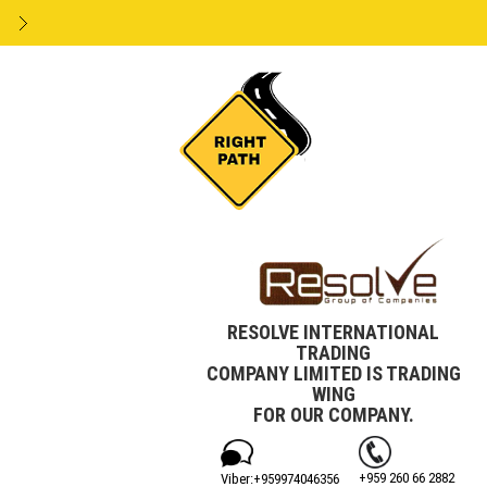
RESOLVE INTERNATIONAL
TRADING
COMPANY LIMITED IS TRADING
WING
FOR OUR COMPANY.
+959 260 66 2882
Viber:+‎959974046356