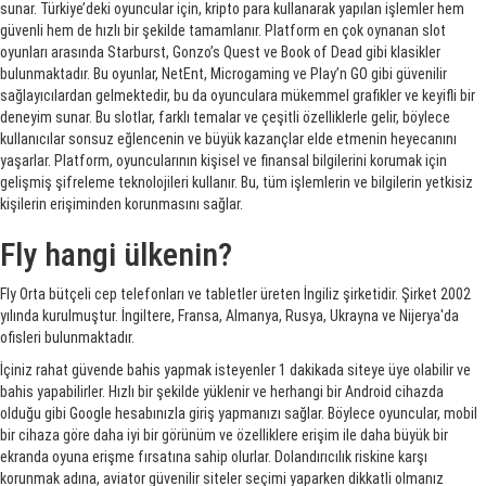
sunar. Türkiye’deki oyuncular için, kripto para kullanarak yapılan işlemler hem
güvenli hem de hızlı bir şekilde tamamlanır. Platform en çok oynanan slot
oyunları arasında Starburst, Gonzo’s Quest ve Book of Dead gibi klasikler
bulunmaktadır. Bu oyunlar, NetEnt, Microgaming ve Play’n GO gibi güvenilir
sağlayıcılardan gelmektedir, bu da oyunculara mükemmel grafikler ve keyifli bir
deneyim sunar. Bu slotlar, farklı temalar ve çeşitli özelliklerle gelir, böylece
kullanıcılar sonsuz eğlencenin ve büyük kazançlar elde etmenin heyecanını
yaşarlar. Platform, oyuncularının kişisel ve finansal bilgilerini korumak için
gelişmiş şifreleme teknolojileri kullanır. Bu, tüm işlemlerin ve bilgilerin yetkisiz
kişilerin erişiminden korunmasını sağlar.
Fly hangi ülkenin?
Fly Orta bütçeli cep telefonları ve tabletler üreten İngiliz şirketidir. Şirket 2002
yılında kurulmuştur. İngiltere, Fransa, Almanya, Rusya, Ukrayna ve Nijerya'da
ofisleri bulunmaktadır.
İçiniz rahat güvende bahis yapmak isteyenler 1 dakikada siteye üye olabilir ve
bahis yapabilirler. Hızlı bir şekilde yüklenir ve herhangi bir Android cihazda
olduğu gibi Google hesabınızla giriş yapmanızı sağlar. Böylece oyuncular, mobil
bir cihaza göre daha iyi bir görünüm ve özelliklere erişim ile daha büyük bir
ekranda oyuna erişme fırsatına sahip olurlar. Dolandırıcılık riskine karşı
korunmak adına, aviator güvenilir siteler seçimi yaparken dikkatli olmanız