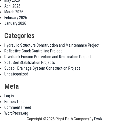
May 2026
April 2026
March 2026
February 2026
January 2026
Categories
Hydraulic Structure Construction and Maintenance Project
Reflective Crack Controlling Project
Riverbank Erosion Protection and Restoration Project
Soft Soil Stabilization Projects
Subsoil Drainage System Construction Project
Uncategorized
Meta
Log in
Entries feed
Comments feed
WordPress.org
Copyright ©2026 Right Path Company.By
Evolx