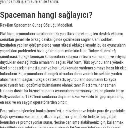
yanında hızlı işlem süreleri ile tanınır.
Spaceman hangi sağlayıcı?
Ray-Ban Spaceman Güneş Gözlüğü Modelleri.
Platform, oyuncuların sorularına hızlı yanıtlar vererek müşteri destek ekibinin
sorunları genellikle birkaç dakika içinde çözmesini sağlar. Canlı sohbet
üzerinden yapılan görüşmelerde yanıt süresi oldukça kısadır, bu da oyuncuların
yaşadıkları problemleri hızla çözmelerini mümkün kılar. Türkçe dil desteği
sunulması, Türkçe konuşan kullanıcıların kolayca iletişim kurmalarını ve ihtiyaç
duydukları desteği hızla almalarını sağlar. Platform, Türk oyuncularına yönelik
özel bir destek hizmeti sunar ve her türlü konuda yardımcı olmaya hazır bir ekip
bulundurur. Bu, oyuncuların dil engeli olmadan daha verimli bir şekilde yardım
alabilmelerini sağlar. Türkçe destek hattı, oyuncuların sorunlarını kolayca
açıklayarak hızlı çözümler bulmalarına olanak tanır. Platform, her zaman
kullanıcı dostu bir hizmet sunarak oyuncuların memnuniyetini ön planda tutar.
Hollywoodbets, 1980’lerin sonlarına dayanan uzun ve köklü bir geçmişe sahip,
en eski ve en saygın operatörlerden biridir.
Para yatırma işlemleri banka transferi, e-cüzdanlar ve kripto para ile yapılabilir.
Çoğu çevrimiçi kumarhane, ilk para yatırma işleminizle birlikte hoş geldin
bonusları ve promosyonlar sunar. Nesine’den sms alabilmeniz için, kullanmak