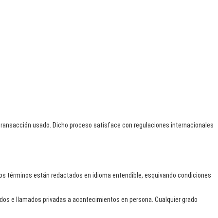
 transacción usado. Dicho proceso satisface con regulaciones internacionales
Los términos están redactados en idioma entendible, esquivando condiciones
ados e llamados privadas a acontecimientos en persona. Cualquier grado