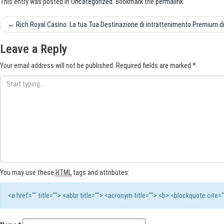
This entry was posted in
Uncategorized
. Bookmark the
permalink
.
Post
←
Rich Royal Casino: La tua Tua Destinazione di intrattenimento Premium di
navigation
Leave a Reply
Your email address will not be published.
Required fields are marked
*
You may use these
HTML
tags and attributes:
<a href="" title=""> <abbr title=""> <acronym title=""> <b> <blockquote cite