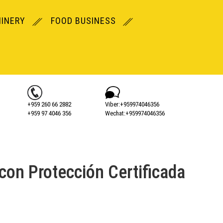
INERY
FOOD BUSINESS
+959 260 66 2882
Viber:+‎959974046356
+959 97 4046 356
Wechat:+‎959974046356
con Protección Certificada