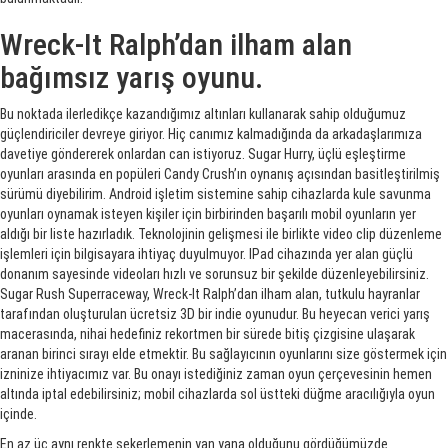
Wreck-It Ralph’dan ilham alan
bağımsız yarış oyunu.
Bu noktada ilerledikçe kazandığımız altınları kullanarak sahip olduğumuz
güçlendiriciler devreye giriyor. Hiç canımız kalmadığında da arkadaşlarımıza
davetiye göndererek onlardan can istiyoruz. Sugar Hurry, üçlü eşleştirme
oyunları arasında en popüleri Candy Crush’ın oynanış açısından basitleştirilmiş
sürümü diyebilirim. Android işletim sistemine sahip cihazlarda kule savunma
oyunları oynamak isteyen kişiler için birbirinden başarılı mobil oyunların yer
aldığı bir liste hazırladık. Teknolojinin gelişmesi ile birlikte video clip düzenleme
işlemleri için bilgisayara ihtiyaç duyulmuyor. IPad cihazında yer alan güçlü
donanım sayesinde videoları hızlı ve sorunsuz bir şekilde düzenleyebilirsiniz.
Sugar Rush Superraceway, Wreck-It Ralph’dan ilham alan, tutkulu hayranlar
tarafından oluşturulan ücretsiz 3D bir indie oyunudur. Bu heyecan verici yarış
macerasında, nihai hedefiniz rekortmen bir sürede bitiş çizgisine ulaşarak
aranan birinci sırayı elde etmektir. Bu sağlayıcının oyunlarını size göstermek için
izninize ihtiyacımız var. Bu onayı istediğiniz zaman oyun çerçevesinin hemen
altında iptal edebilirsiniz; mobil cihazlarda sol üstteki düğme aracılığıyla oyun
içinde.
En az üç aynı renkte şekerlemenin yan yana olduğunu gördüğümüzde