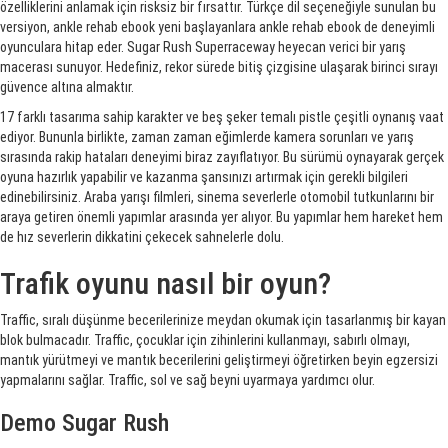
özelliklerini anlamak için risksiz bir fırsattır. Türkçe dil seçeneğiyle sunulan bu
versiyon, ankle rehab ebook yeni başlayanlara ankle rehab ebook de deneyimli
oyunculara hitap eder. Sugar Rush Superraceway heyecan verici bir yarış
macerası sunuyor. Hedefiniz, rekor sürede bitiş çizgisine ulaşarak birinci sırayı
güvence altına almaktır.
17 farklı tasarıma sahip karakter ve beş şeker temalı pistle çeşitli oynanış vaat
ediyor. Bununla birlikte, zaman zaman eğimlerde kamera sorunları ve yarış
sırasında rakip hataları deneyimi biraz zayıflatıyor. Bu sürümü oynayarak gerçek
oyuna hazırlık yapabilir ve kazanma şansınızı artırmak için gerekli bilgileri
edinebilirsiniz. Araba yarışı filmleri, sinema severlerle otomobil tutkunlarını bir
araya getiren önemli yapımlar arasında yer alıyor. Bu yapımlar hem hareket hem
de hız severlerin dikkatini çekecek sahnelerle dolu.
Trafik oyunu nasıl bir oyun?
Traffic, sıralı düşünme becerilerinize meydan okumak için tasarlanmış bir kayan
blok bulmacadır. Traffic, çocuklar için zihinlerini kullanmayı, sabırlı olmayı,
mantık yürütmeyi ve mantık becerilerini geliştirmeyi öğretirken beyin egzersizi
yapmalarını sağlar. Traffic, sol ve sağ beyni uyarmaya yardımcı olur.
Demo Sugar Rush