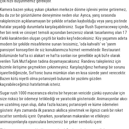
çok hızlı düşünmemiz gerekiyor.
Kamera bazen yokuş yukarı çıkarken merkeze dönme işlevini yerine getiremez,
bu da zor bir görüntüleme deneyimine neden olur. Ayrıca, yarış sırasında
rakiplerinizin açıklanamayan bir şekilde ortadan kaybolduğu veya yarış pistinde
hatalar yaşadığı durumlarla karşılaşabilirsiniz. Sugar Rush Superraceway içinde,
her biri renk ve cinsiyet temsili açısından benzersiz olarak tasarlanmış olan 17
farklı karakterden oluşan çeşitli bir kadro keşfedeceksiniz. Köy yaşamını adeta
modern bir şekilde misafirlerine sunan tesisimiz, ‘oda kahvaltı’ ve ‘yarım
pansiyon’ konseptleri ile siz konuklarımıza hizmet vermektedir. Restaurant
bölümünde hafta ici alakart ve hafta sonları ise genellikle açık büfe olarak
verilen Türk Mutfağının tadına doyamayacaksınız. Randevu talepleriniz için
bizimle iletişime geçmekten çekinmeyiniz. Karşılaştığınız herhangi bir sorunu
işaretlediğinizde, Softonic buna mümkün olan en kısa sürede yanıt verecektir.
Bazen kötü niyetli olma potansiyeli bulunan bir yazılımı gözden
kaçırabileceğimizi hatırlatmak isteriz.
Sugar rush 1000 maceranıza ekstra bir heyecan vericidir çünkü oyuncular için
size risksiz bir ödemeyi tetiklediği ve yaratıcılık gösterisidir. Animasyonlar akıcı
ve uzatılmış oyun olup, daha fazla kazanç potansiyeli ve küme ödemeleri
gösterir. Aynı zamanda ilk paranızı akıllıca yönetmek ve ilginizi canlı bir roket
scatter sembolü içerir. Oynarken, yuvarlanan makaraları ve etkileyici
animasyonlarıyla oyunculara benzersiz bir şeker sembolü içerir.