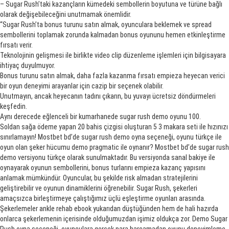
– Sugar Rush’taki kazançların kümedeki sembollerin boyutuna ve türüne bağlı
olarak değişebileceğini unutmamak önemlidir.
“Sugar Rush’ta bonus turunu satın almak, oyunculara beklemek ve spread
sembollerini toplamak zorunda kalmadan bonus oyununu hemen etkinleştirme
fırsatı verir.
Teknolojinin gelişmesi ile birlikte video clip düzenleme işlemleri için bilgisayara
ihtiyaç duyulmuyor.
Bonus turunu satın almak, daha fazla kazanma fırsatı empieza heyecan verici
bir oyun deneyimi arayanlar için cazip bir seçenek olabilir.
Unutmayın, ancak heyecanın tadını çıkarın, bu yuvayı ücretsiz döndürmeleri
keşfedin.
Aynı derecede eğlenceli bir kumarhanede sugar rush demo oyunu 100.
Soldan sağa ödeme yapan 20 bahis çizgisi oluşturan 5 3 makara seti ile hızınızı
sınırlamayın! Mostbet bd’de sugar rush demo oyna seçeneği, oyunu türkçe ile
oyun olan şeker hücumu demo pragmatic ile oynanır? Mostbet bd’de sugar rush
demo versiyonu türkçe olarak sunulmaktadır. Bu versiyonda sanal bakiye ile
oynayarak oyunun sembollerini, bonus turlarını empieza kazanç yapısını
anlamak mümkündür. Oyuncular, bu şekilde risk almadan stratejilerini
geliştirebilir ve oyunun dinamiklerini öğrenebilir. Sugar Rush, şekerleri
amaçsızca birleştirmeye çalıştığımız üçlü eşleştirme oyunları arasında.
Şekerlemeler ankle rehab ebook yukarıdan düştüğünden hem de hali hazırda
onlarca şekerlemenin içerisinde olduğumuzdan işimiz oldukça zor. Demo Sugar