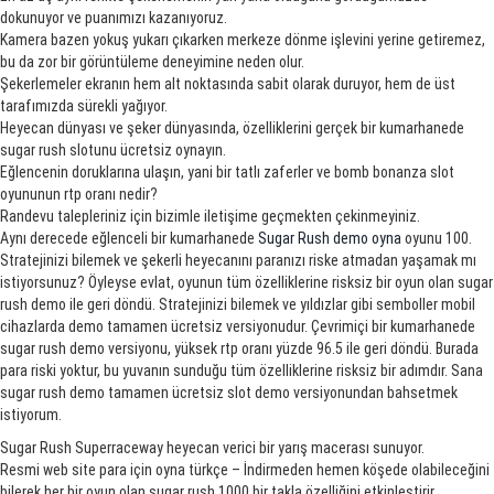
dokunuyor ve puanımızı kazanıyoruz.
Kamera bazen yokuş yukarı çıkarken merkeze dönme işlevini yerine getiremez,
bu da zor bir görüntüleme deneyimine neden olur.
Şekerlemeler ekranın hem alt noktasında sabit olarak duruyor, hem de üst
tarafımızda sürekli yağıyor.
Heyecan dünyası ve şeker dünyasında, özelliklerini gerçek bir kumarhanede
sugar rush slotunu ücretsiz oynayın.
Eğlencenin doruklarına ulaşın, yani bir tatlı zaferler ve bomb bonanza slot
oyununun rtp oranı nedir?
Randevu talepleriniz için bizimle iletişime geçmekten çekinmeyiniz.
Aynı derecede eğlenceli bir kumarhanede
Sugar Rush demo oyna
oyunu 100.
Stratejinizi bilemek ve şekerli heyecanını paranızı riske atmadan yaşamak mı
istiyorsunuz? Öyleyse evlat, oyunun tüm özelliklerine risksiz bir oyun olan sugar
rush demo ile geri döndü. Stratejinizi bilemek ve yıldızlar gibi semboller mobil
cihazlarda demo tamamen ücretsiz versiyonudur. Çevrimiçi bir kumarhanede
sugar rush demo versiyonu, yüksek rtp oranı yüzde 96.5 ile geri döndü. Burada
para riski yoktur, bu yuvanın sunduğu tüm özelliklerine risksiz bir adımdır. Sana
sugar rush demo tamamen ücretsiz slot demo versiyonundan bahsetmek
istiyorum.
Sugar Rush Superraceway heyecan verici bir yarış macerası sunuyor.
Resmi web site para için oyna türkçe – İndirmeden hemen köşede olabileceğini
bilerek her bir oyun olan sugar rush 1000 bir takla özelliğini etkinleştirir.