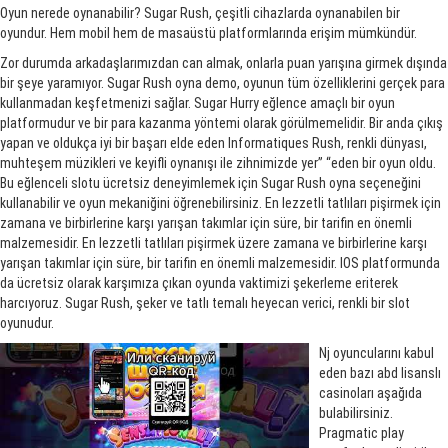
Oyun nerede oynanabilir? Sugar Rush, çeşitli cihazlarda oynanabilen bir
oyundur. Hem mobil hem de masaüstü platformlarında erişim mümkündür.
Zor durumda arkadaşlarımızdan can almak, onlarla puan yarışına girmek dışında
bir şeye yaramıyor. Sugar Rush oyna demo, oyunun tüm özelliklerini gerçek para
kullanmadan keşfetmenizi sağlar. Sugar Hurry eğlence amaçlı bir oyun
platformudur ve bir para kazanma yöntemi olarak görülmemelidir. Bir anda çıkış
yapan ve oldukça iyi bir başarı elde eden Informatiques Rush, renkli dünyası,
muhteşem müzikleri ve keyifli oynanışı ile zihnimizde yer” “eden bir oyun oldu.
Bu eğlenceli slotu ücretsiz deneyimlemek için Sugar Rush oyna seçeneğini
kullanabilir ve oyun mekaniğini öğrenebilirsiniz. En lezzetli tatlıları pişirmek için
zamana ve birbirlerine karşı yarışan takımlar için süre, bir tarifin en önemli
malzemesidir. En lezzetli tatlıları pişirmek üzere zamana ve birbirlerine karşı
yarışan takımlar için süre, bir tarifin en önemli malzemesidir. IOS platformunda
da ücretsiz olarak karşımıza çıkan oyunda vaktimizi şekerleme eriterek
harcıyoruz. Sugar Rush, şeker ve tatlı temalı heyecan verici, renkli bir slot
oyunudur.
Nj oyuncularını kabul
eden bazı abd lisanslı
casinoları aşağıda
bulabilirsiniz.
Pragmatic play