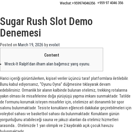
+959 97 4046 356
Wechat:+‎959974046356
Sugar Rush Slot Demo
Denemesi
Posted on
March 19, 2026
by
evolxit
Content
Wreck-It Ralph’dan ilham alan bağımsız yarış oyunu.
Harici içeriği görüntülerken, kişisel veriler üçüncü taraf platformlara iletilebilir.
Bunu kabul ediyorsanız, “Oyunu Oyna” düğmesine tıklayarak devam
edebilirsiniz. Ormanlık bir alanın kalbinde bulunan otelimiz, trekking rotalarına
yakın olması ile misafirlerine doğa yürüyüşü yapma imkanı sunmaktadır. Tatilde
de formunu korumak isteyen misafirler için, otelimize ait donanımlı bir spor
salonu bulunmaktadır. Tesiste konukların eğlenceli dakikalar geçirebilmeleri için
voleybol sahası ve basketbol sahası da bulunmaktadır. Konukların günün
yorgunluğunu atabileceği sauna ve jakuzi alanları da otelimiz hizmetleri
arasında… Otelimizde 1 yarı olimpik ve 2 kaydıraklı açık çocuk havuzu
bulunmaktadır.