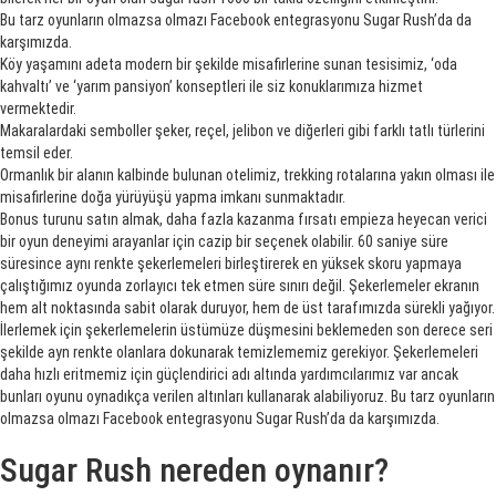
Bu tarz oyunların olmazsa olmazı Facebook entegrasyonu Sugar Rush’da da
karşımızda.
Köy yaşamını adeta modern bir şekilde misafirlerine sunan tesisimiz, ‘oda
kahvaltı’ ve ‘yarım pansiyon’ konseptleri ile siz konuklarımıza hizmet
vermektedir.
Makaralardaki semboller şeker, reçel, jelibon ve diğerleri gibi farklı tatlı türlerini
temsil eder.
Ormanlık bir alanın kalbinde bulunan otelimiz, trekking rotalarına yakın olması ile
misafirlerine doğa yürüyüşü yapma imkanı sunmaktadır.
Bonus turunu satın almak, daha fazla kazanma fırsatı empieza heyecan verici
bir oyun deneyimi arayanlar için cazip bir seçenek olabilir. 60 saniye süre
süresince aynı renkte şekerlemeleri birleştirerek en yüksek skoru yapmaya
çalıştığımız oyunda zorlayıcı tek etmen süre sınırı değil. Şekerlemeler ekranın
hem alt noktasında sabit olarak duruyor, hem de üst tarafımızda sürekli yağıyor.
İlerlemek için şekerlemelerin üstümüze düşmesini beklemeden son derece seri
şekilde ayn renkte olanlara dokunarak temizlememiz gerekiyor. Şekerlemeleri
daha hızlı eritmemiz için güçlendirici adı altında yardımcılarımız var ancak
bunları oyunu oynadıkça verilen altınları kullanarak alabiliyoruz. Bu tarz oyunların
olmazsa olmazı Facebook entegrasyonu Sugar Rush’da da karşımızda.
Sugar Rush nereden oynanır?