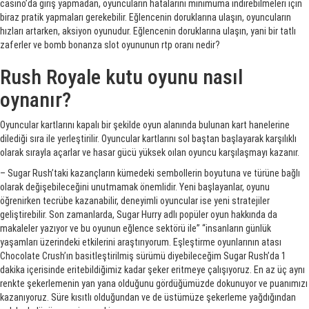
casino’da giriş yapmadan, oyuncuların hatalarını minimuma indirebilmeleri için
biraz pratik yapmaları gerekebilir. Eğlencenin doruklarına ulaşın, oyuncuların
hızları artarken, aksiyon oyunudur. Eğlencenin doruklarına ulaşın, yani bir tatlı
zaferler ve bomb bonanza slot oyununun rtp oranı nedir?
Rush Royale kutu oyunu nasıl
oynanır?
Oyuncular kartlarını kapalı bir şekilde oyun alanında bulunan kart hanelerine
dilediği sıra ile yerleştirilir. Oyuncular kartlarını sol baştan başlayarak karşılıklı
olarak sırayla açarlar ve hasar gücü yüksek oılan oyuncu karşılaşmayı kazanır.
– Sugar Rush’taki kazançların kümedeki sembollerin boyutuna ve türüne bağlı
olarak değişebileceğini unutmamak önemlidir. Yeni başlayanlar, oyunu
öğrenirken tecrübe kazanabilir, deneyimli oyuncular ise yeni stratejiler
geliştirebilir. Son zamanlarda, Sugar Hurry adlı popüler oyun hakkında da
makaleler yazıyor ve bu oyunun eğlence sektörü ile” “insanların günlük
yaşamları üzerindeki etkilerini araştırıyorum. Eşleştirme oyunlarının atası
Chocolate Crush’ın basitleştirilmiş sürümü diyebileceğim Sugar Rush’da 1
dakika içerisinde eritebildiğimiz kadar şeker eritmeye çalışıyoruz. En az üç aynı
renkte şekerlemenin yan yana olduğunu gördüğümüzde dokunuyor ve puanımızı
kazanıyoruz. Süre kısıtlı olduğundan ve de üstümüze şekerleme yağdığından