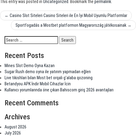
This entry was posted in
Uncategorized
. Bookmark the
permalink
.
Post
←
Casino Slot Siteleri Casino Siteleri ile En İyi Mobil Uyumlu Platformlar
navigation
Sportfogadás a Mostbet platformon Magyarország játékosainak
→
Recent Posts
Mines Slot Demo Oyna Kazan
Sugar Rush demo oyna ile yatırım yapmadan eğlen
Live tikishlari bilan Most bet orqali g’alaba qozoning
Betandyou APK İndir Mobil Cihazlar İcin
Kullanıcı yorumlarında öne çıkan Bahiscom giriş 2026 avantajları
Recent Comments
Archives
August 2026
July 2026