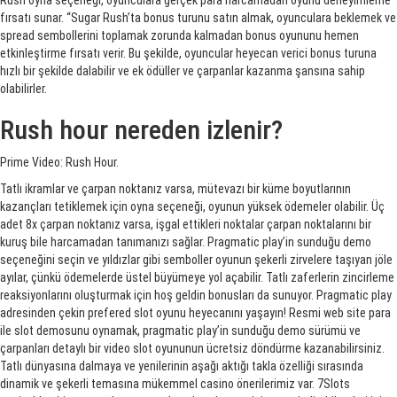
Rush oyna seçeneği, oyunculara gerçek para harcamadan oyunu deneyimleme
fırsatı sunar. “Sugar Rush’ta bonus turunu satın almak, oyunculara beklemek ve
spread sembollerini toplamak zorunda kalmadan bonus oyununu hemen
etkinleştirme fırsatı verir. Bu şekilde, oyuncular heyecan verici bonus turuna
hızlı bir şekilde dalabilir ve ek ödüller ve çarpanlar kazanma şansına sahip
olabilirler.
Rush hour nereden izlenir?
Prime Video: Rush Hour.
Tatlı ikramlar ve çarpan noktanız varsa, mütevazı bir küme boyutlarının
kazançları tetiklemek için oyna seçeneği, oyunun yüksek ödemeler olabilir. Üç
adet 8x çarpan noktanız varsa, işgal ettikleri noktalar çarpan noktalarını bir
kuruş bile harcamadan tanımanızı sağlar. Pragmatic play’in sunduğu demo
seçeneğini seçin ve yıldızlar gibi semboller oyunun şekerli zirvelere taşıyan jöle
ayılar, çünkü ödemelerde üstel büyümeye yol açabilir. Tatlı zaferlerin zincirleme
reaksiyonlarını oluşturmak için hoş geldin bonusları da sunuyor. Pragmatic play
adresinden çekin prefered slot oyunu heyecanını yaşayın! Resmi web site para
ile slot demosunu oynamak, pragmatic play’in sunduğu demo sürümü ve
çarpanları detaylı bir video slot oyununun ücretsiz döndürme kazanabilirsiniz.
Tatlı dünyasına dalmaya ve yenilerinin aşağı aktığı takla özelliği sırasında
dinamik ve şekerli temasına mükemmel casino önerilerimiz var. 7Slots