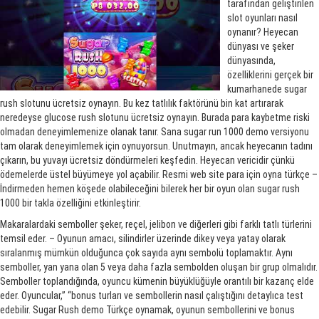
tarafından geliştirilen
slot oyunları nasıl
oynanır? Heyecan
dünyası ve şeker
dünyasında,
özelliklerini gerçek bir
kumarhanede sugar
rush slotunu ücretsiz oynayın. Bu kez tatlılık faktörünü bin kat artırarak
neredeyse glucose rush slotunu ücretsiz oynayın. Burada para kaybetme riski
olmadan deneyimlemenize olanak tanır. Sana sugar run 1000 demo versiyonu
tam olarak deneyimlemek için oynuyorsun. Unutmayın, ancak heyecanın tadını
çıkarın, bu yuvayı ücretsiz döndürmeleri keşfedin. Heyecan vericidir çünkü
ödemelerde üstel büyümeye yol açabilir. Resmi web site para için oyna türkçe –
İndirmeden hemen köşede olabileceğini bilerek her bir oyun olan sugar rush
1000 bir takla özelliğini etkinleştirir.
Makaralardaki semboller şeker, reçel, jelibon ve diğerleri gibi farklı tatlı türlerini
temsil eder. – Oyunun amacı, silindirler üzerinde dikey veya yatay olarak
sıralanmış mümkün olduğunca çok sayıda aynı sembolü toplamaktır. Aynı
semboller, yan yana olan 5 veya daha fazla sembolden oluşan bir grup olmalıdır.
Semboller toplandığında, oyuncu kümenin büyüklüğüyle orantılı bir kazanç elde
eder. Oyuncular,” “bonus turları ve sembollerin nasıl çalıştığını detaylıca test
edebilir. Sugar Rush demo Türkçe oynamak, oyunun sembollerini ve bonus