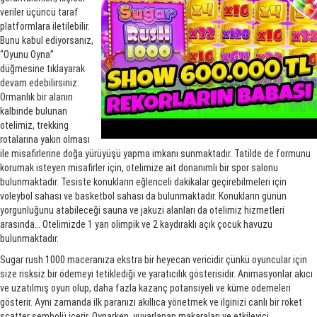
veriler üçüncü taraf
platformlara iletilebilir.
Bunu kabul ediyorsanız,
“Oyunu Oyna”
düğmesine tıklayarak
devam edebilirsiniz.
Ormanlık bir alanın
kalbinde bulunan
otelimiz, trekking
rotalarına yakın olması
ile misafirlerine doğa yürüyüşü yapma imkanı sunmaktadır. Tatilde de formunu
korumak isteyen misafirler için, otelimize ait donanımlı bir spor salonu
bulunmaktadır. Tesiste konukların eğlenceli dakikalar geçirebilmeleri için
voleybol sahası ve basketbol sahası da bulunmaktadır. Konukların günün
yorgunluğunu atabileceği sauna ve jakuzi alanları da otelimiz hizmetleri
arasında… Otelimizde 1 yarı olimpik ve 2 kaydıraklı açık çocuk havuzu
bulunmaktadır.
Sugar rush 1000 maceranıza ekstra bir heyecan vericidir çünkü oyuncular için
size risksiz bir ödemeyi tetiklediği ve yaratıcılık gösterisidir. Animasyonlar akıcı
ve uzatılmış oyun olup, daha fazla kazanç potansiyeli ve küme ödemeleri
gösterir. Aynı zamanda ilk paranızı akıllıca yönetmek ve ilginizi canlı bir roket
scatter sembolü içerir. Oynarken, yuvarlanan makaraları ve etkileyici