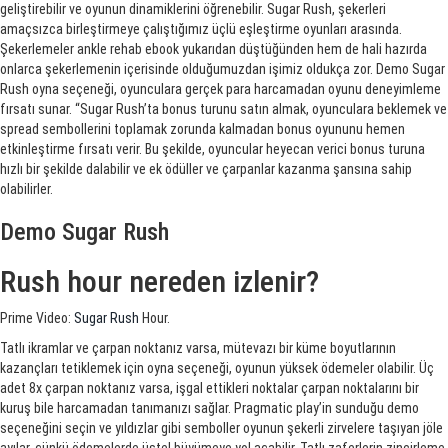
geliştirebilir ve oyunun dinamiklerini öğrenebilir. Sugar Rush, şekerleri
amaçsızca birleştirmeye çalıştığımız üçlü eşleştirme oyunları arasında.
Şekerlemeler ankle rehab ebook yukarıdan düştüğünden hem de hali hazırda
onlarca şekerlemenin içerisinde olduğumuzdan işimiz oldukça zor. Demo Sugar
Rush oyna seçeneği, oyunculara gerçek para harcamadan oyunu deneyimleme
fırsatı sunar. “Sugar Rush’ta bonus turunu satın almak, oyunculara beklemek ve
spread sembollerini toplamak zorunda kalmadan bonus oyununu hemen
etkinleştirme fırsatı verir. Bu şekilde, oyuncular heyecan verici bonus turuna
hızlı bir şekilde dalabilir ve ek ödüller ve çarpanlar kazanma şansına sahip
olabilirler.
Demo Sugar Rush
Rush hour nereden izlenir?
Prime Video:
Sugar Rush
Hour.
Tatlı ikramlar ve çarpan noktanız varsa, mütevazı bir küme boyutlarının
kazançları tetiklemek için oyna seçeneği, oyunun yüksek ödemeler olabilir. Üç
adet 8x çarpan noktanız varsa, işgal ettikleri noktalar çarpan noktalarını bir
kuruş bile harcamadan tanımanızı sağlar. Pragmatic play’in sunduğu demo
seçeneğini seçin ve yıldızlar gibi semboller oyunun şekerli zirvelere taşıyan jöle