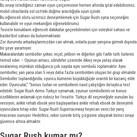
Bu onayı istediğiniz zaman oyun çerçevesinin hemen altında iptal edebilirsiniz;
mobil cihazlarda sol üstteki düğme aracılığıyla oyun içinde.
Bu eğlenceli slotu ücretsiz deneyimlemek için Sugar Rush oyna seçeneğini
kullanabilir ve oyun mekaniğini öğrenebilirsiniz.
Tesiste konukların eğlenceli dakikalar geçirebilmeleri için voleybol sahası ve
basketbol sahası da bulunmaktadır.
Zor durumda arkadaşlarımızdan can almak, onlarla puan yarışına girmek dışında
bir şeye yaramıyor.
Makaralardaki semboller şeker, reçel, jelibon ve diğerleri gibi farklı tatlı türlerini
temsil eder. – Oyunun amacı, silindirler üzerinde dikey veya yatay olarak
sıralanmış mümkün olduğunca çok sayıda aynı sembolü toplamaktır. Aynı
semboller, yan yana olan 5 veya daha fazla sembolden oluşan bir grup olmalıdır.
Semboller toplandığında, oyuncu kümenin büyüklüğüyle orantılı bir kazanç elde
eder. Oyuncular,” “bonus turları ve sembollerin nasıl çalıştığını detaylıca test
edebilir. Sugar Rush demo Türkçe oynamak, oyunun sembollerini ve bonus
özelliklerini anlamak için risksiz bir fırsattır. Türkçe dil seçeneğiyle sunulan bu
versiyon, ankle rehab ebook yeni başlayanlara ankle rehab ebook de deneyimli
oyunculara hitap eder. Sugar Rush Superraceway heyecan verici bir yarış
macerası sunuyor. Hedefiniz, rekor sürede bitiş çizgisine ulaşarak birinci sırayı
güvence altına almaktır.
Sugar Rush kumar mı?