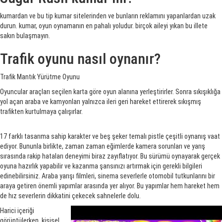
kumardan ve bu tip kumar sitelerinden ve bunların reklamını yapanlardan uzak
durun. kumar, oyun oynamanın en pahalı yoludur. birçok aileyi yıkan bu illete
sakın bulaşmayın.
Trafik oyunu nasıl oynanır?
Trafik Mantık Yürütme Oyunu
Oyuncular araçları seçilen karta göre oyun alanına yerleştirirler. Sonra sıkışıklığa
yol açan araba ve kamyonları yalnızca ileri geri hareket ettirerek sıkışmış
trafikten kurtulmaya çalışırlar.
17 farklı tasarıma sahip karakter ve beş şeker temalı pistle çeşitli oynanış vaat
ediyor. Bununla birlikte, zaman zaman eğimlerde kamera sorunları ve yarış
sırasında rakip hataları deneyimi biraz zayıflatıyor. Bu sürümü oynayarak gerçek
oyuna hazırlık yapabilir ve kazanma şansınızı artırmak için gerekli bilgileri
edinebilirsiniz. Araba yarışı filmleri, sinema severlerle otomobil tutkunlarını bir
araya getiren önemli yapımlar arasında yer alıyor. Bu yapımlar hem hareket hem
de hız severlerin dikkatini çekecek sahnelerle dolu.
Harici içeriği
görüntülerken, kişisel