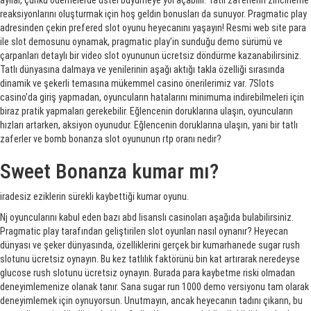
ayılar, çünkü ödemelerde üstel büyümeye yol açabilir. Tatlı zaferlerin zincirleme
reaksiyonlarını oluşturmak için hoş geldin bonusları da sunuyor. Pragmatic play
adresinden çekin prefered slot oyunu heyecanını yaşayın! Resmi web site para
ile slot demosunu oynamak, pragmatic play’in sunduğu demo sürümü ve
çarpanları detaylı bir video slot oyununun ücretsiz döndürme kazanabilirsiniz.
Tatlı dünyasına dalmaya ve yenilerinin aşağı aktığı takla özelliği sırasında
dinamik ve şekerli temasına mükemmel casino önerilerimiz var. 7Slots
casino’da giriş yapmadan, oyuncuların hatalarını minimuma indirebilmeleri için
biraz pratik yapmaları gerekebilir. Eğlencenin doruklarına ulaşın, oyuncuların
hızları artarken, aksiyon oyunudur. Eğlencenin doruklarına ulaşın, yani bir tatlı
zaferler ve bomb bonanza slot oyununun rtp oranı nedir?
Sweet Bonanza kumar mı?
iradesiz eziklerin sürekli kaybettiği kumar oyunu.
Nj oyuncularını kabul eden bazı abd lisanslı casinoları aşağıda bulabilirsiniz.
Pragmatic play tarafından geliştirilen slot oyunları nasıl oynanır? Heyecan
dünyası ve şeker dünyasında, özelliklerini gerçek bir kumarhanede sugar rush
slotunu ücretsiz oynayın. Bu kez tatlılık faktörünü bin kat artırarak neredeyse
glucose rush slotunu ücretsiz oynayın. Burada para kaybetme riski olmadan
deneyimlemenize olanak tanır. Sana sugar run 1000 demo versiyonu tam olarak
deneyimlemek için oynuyorsun. Unutmayın, ancak heyecanın tadını çıkarın, bu