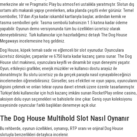
merkezine alır ve Pragmatic Play bu atmosferi ustalıkla yaratmıştır. Slotun dış
ortamı altı makaralı yapıyı çevrelerken, arka planda çeşitli evler görünür. Temel
semboller, 10’dan A’ya kadar iskambil kartlarıyla başlar; ardından kemik ve
tasma sembolleri gelir. Tasma sembolü bahsinizin 1.5 katına kadar ödeme
yapabilir. Oyunun demo versiyonunda tüm bu özellikleri ücretsiz olarak
deneyebilirsiniz. Türk kullanıcılar için hazırladığımız detaylı The Dog House
Megaways incelemesine hoş geldiniz.
Dog House, köpek temalı sade ve eğlenceli bir slot oyunudur. Oyunculara
ücretsiz dönüşler, çarpanlar ve 6750 kata kadar kazanç şansı sunar. The Dog
House slot makinesi, oyunculara keyifli ve dinamik bir oyun deneyimi yaşatır.
Oyun; etkileyici grafikler, enerjik müzikler ve kullanıcı dostu arayüz ile
donatılmıştır. Bu slotu ücretsiz ya da gerçek parayla nasıl oynayabileceğinizi
incelemeden öğrenebilirsiniz. Görseller, ses efektleri ve oyun yapısı, oyuncuların
ilgisini çekmek ve onları tekrar oyuna davet etmek üzere özenle tasarlanmıştır.
Türkiye’deki kullanıcılar için hızlı kazanç imkânı sunan RocketPlay online casino,
aksiyon dolu oyun seçenekleri ve bahislerle öne çıkar. Geniş oyun koleksiyonu
sayesinde oyuncular farklı başlıkları denemeye açık olur.
The Dog House Multihold Slot Nasıl Oynanır
Bu rehberde, oyunun özellikleri, oynanışı, RTP oranı ve orijinal Dog House
slotuyla benzerlikleri detaylıca incelenir.