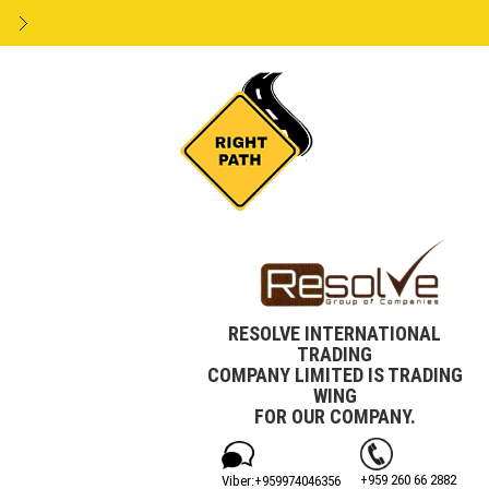
RESOLVE INTERNATIONAL
TRADING
COMPANY LIMITED IS TRADING
WING
FOR OUR COMPANY.
+959 260 66 2882
Viber:+‎959974046356