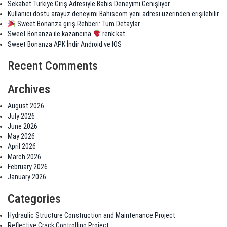
Sekabet Türkiye Giriş Adresiyle Bahis Deneyimi Genişliyor
Kullanıcı dostu arayüz deneyimi Bahiscom yeni adresi üzerinden erişilebilir
Sweet Bonanza giriş Rehberi: Tüm Detaylar
Sweet Bonanza ile kazancına
renk kat
Sweet Bonanza APK İndir Android ve IOS
Recent Comments
Archives
August 2026
July 2026
June 2026
May 2026
April 2026
March 2026
February 2026
January 2026
Categories
Hydraulic Structure Construction and Maintenance Project
Reflective Crack Controlling Project