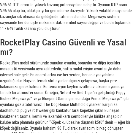
%96.51 RTP oranı ile yüksek kazanç potansiyeline sahiptir. Oyunun RTP oranı
%96.55 olup bu, oldukça iyi bir geri ödeme düzeyidir. Yüksek volatilite sayesinde
kazançlar sık olmasa da geldiğinde tatmin edici olur. Megaways sistemi
sayesinde her dönüşte makaralardaki sembol sayısı değişir ve bu da toplamda
117.649 farklı kazanç yolu oluşturur.
RocketPlay Casino Güvenli ve Yasal
mı?
RocketPlay mobil sürümünde sunulan oyunlar, bonuslar ve diğer içerikler
masaüstü versiyonla aynı kalitededir, hatta mobil erişim avantajıyla daha
işlevsel hale gelir. En önemli artısı ise her yerden, her an oynayabilme
özgürlüğüdür. Hayvan temalı slot oyunları ilginizi çekiyorsa, başka yere
bakmanıza gerek kalmaz. Bu tema oyun keyfini azaltmaz, aksine oyuncuya
tanıdık bir atmosfer sunar. Örneğin, Netent ve Red Tiger’ın geliştirdiği Piggy
Riches Megaways™ veya Blueprint Gaming’in sunduğu Primal Megaways™ gibi
oyunlara göz atabilirsiniz. The Dog House Multihold oynarken karşınıza
dachshund, pug ve rottweiler gibi karikatür tarzı köpekler çıkar. Bu neşeli
karakterler; tasma, kemik ve iskambil kartı sembolleriyle birlikte ahşap bir
kulübe arka planında görünür. “Köpek kulübesine düşmek kötü” denir — eğer bir
köpek değilseniz. Oyunda bahsimi 90 TL olarak ayarladım; birkaç dönüşten