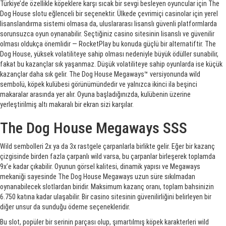
Türkiye’de özellikle köpeklere karşı sıcak bir sevgi besleyen oyuncular için The
Dog House slotu eğlenceli bir seçenektir. Ülkede çevrimiçi casinolar için yerel
lisanslandırma sistemi olmasa da, uluslararası lisanslı güvenli platformlarda
sorunsuzca oyun oynanabilir. Seçtiğiniz casino sitesinin lisanslı ve güvenilir
olması oldukça önemlidir — RocketPlay bu konuda güçlü bir alternatiftir. The
Dog House, yüksek volatiliteye sahip olması nedeniyle büyük ödüller sunabilir,
fakat bu kazançlar sık yaşanmaz. Düşük volatiliteye sahip oyunlarda ise küçük
kazançlar daha sık gelir. The Dog House Megaways™ versiyonunda wild
sembolü, köpek kulübesi görünümündedir ve yalnızca ikinci ila beşinci
makaralar arasında yer alır. Oyuna başladığınızda, kulübenin üzerine
yerleştirilmiş altı makaralı bir ekran sizi karşılar.
The Dog House Megaways SSS
Wild sembolleri 2x ya da 3x rastgele çarpanlarla birlikte gelir. Eğer bir kazanç
çizgisinde birden fazla çarpanlı wild varsa, bu çarpanlar birleşerek toplamda
9x’e kadar çıkabilir. Oyunun görsel kalitesi, dinamik yapısı ve Megaways
mekaniği sayesinde The Dog House Megaways uzun süre sıkılmadan
oynanabilecek slotlardan biridir. Maksimum kazanç oranı, toplam bahsinizin
6.750 katına kadar ulaşabilir. Bir casino sitesinin güvenilirliğini belirleyen bir
diğer unsur da sunduğu ödeme seçenekleridir.
Bu slot, popüler bir serinin parçası olup, şımartılmış köpek karakterleri wild