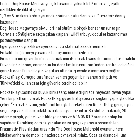
Online Dog House Megaways; şık tasarımı, yüksek RTP oranı ve çeşitli
özellikleriyle dikkat çekiyor.
1, 3 ve 5. makaralarda aynı anda görünen pati izleri, size 7 ücretsiz dönüş
kazandırır.
Dog House Megaways slotu, orijinal sürümle birçok benzer unsur taşır.
Ücretsiz dönüşlerde sıkça çıkan çarpanlı wild’lar büyük ödüller kazandırma
potansiyeline sahiptir.
Eğer yüksek oynaklık seviyorsanız, bu slot mutlaka denenmeli.
En kaliteli eğlenceyi yaşamak her oyuncunun hedefidir.
Bir casinonun güvenilirliğini anlamak için ilk olarak lisans durumuna bakılmalıdır.
Güvenilir bir lisans, casinonun bir denetim kurumu tarafından kontrol edildiğini
garanti eder. Bu, adil oyun koşulları altında, güvenle oynamanızı sağlar.
RocketPlay, Curaçao tarafından verilen geçerli bir lisansa sahiptir ve
Türkiye’deki kullanıcılar için güvenle tercih edilebilir.
RocketPlay Casino’da büyük bir kazanç elde ettiğinizde heyecan tavan yapar.
Yeni bir platform olarak RocketPlay, güvenli altyapısı ve sağlam yapısıyla dikkat
çeker. “En hızlı kazanç yolu” mottosuyla hareket eden RocketPlay, geniş oyun
seçeneği ve kullanıcı odaklı avantajlarıyla öne çıkar. Bu slot; 5 makaralı, 20
ödeme çizgili, yüksek volatiliteye sahip ve %96.06 RTP oranına sahip bir
yapıdadır. Gambling.com’da yer alan en iyi gerçek parayla oynanabilen
Pragmatic Play slotları arasında The Dog House Multihold oyununu hem
bilgisayar hem de mobil cihazlarda oynayabilirsiniz. Scatter dışındaki tüm