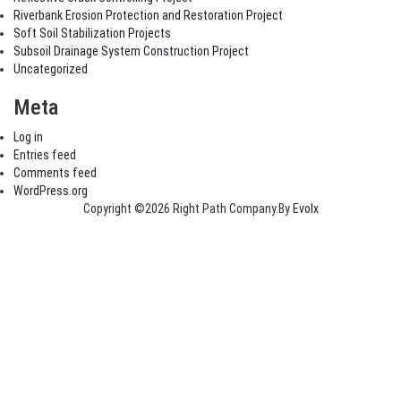
Riverbank Erosion Protection and Restoration Project
Soft Soil Stabilization Projects
Subsoil Drainage System Construction Project
Uncategorized
Meta
Log in
Entries feed
Comments feed
WordPress.org
Copyright ©2026 Right Path Company.By
Evolx