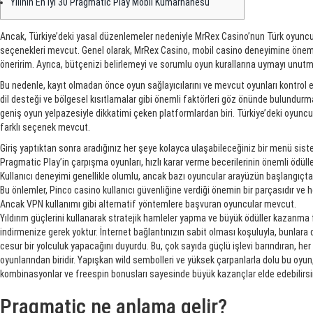
Yılının En İyi 30 Pragmatic Play Mobil Kumarhanesu
Ancak, Türkiye’deki yasal düzenlemeler nedeniyle MrRex Casino’nun Türk oyuncula
seçenekleri mevcut. Genel olarak, MrRex Casino, mobil casino deneyimine önem ver
öneririm. Ayrıca, bütçenizi belirlemeyi ve sorumlu oyun kurallarına uymayı unut
Bu nedenle, kayıt olmadan önce oyun sağlayıcılarını ve mevcut oyunları kontrol e
dil desteği ve bölgesel kısıtlamalar gibi önemli faktörleri göz önünde bulundur
geniş oyun yelpazesiyle dikkatimi çeken platformlardan biri. Türkiye’deki oyuncul
farklı seçenek mevcut.
Giriş yaptıktan sonra aradığınız her şeye kolayca ulaşabileceğiniz bir menü sistem
Pragmatic Play’in çarpışma oyunları, hızlı karar verme becerilerinin önemli ödül
Kullanıcı deneyimi genellikle olumlu, ancak bazı oyuncular arayüzün başlangıçta b
Bu önlemler, Pinсo casino kullanıcı güvenliğine verdiği önemin bir parçasıdır ve 
Ancak VPN kullanımı gibi alternatif yöntemlere başvuran oyuncular mevcut.
Yıldırım güçlerini kullanarak stratejik hamleler yapma ve büyük ödüller kazanma f
indirmenize gerek yoktur. İnternet bağlantınızın sabit olması koşuluyla, bunlara
cesur bir yolculuk yapacağını duyurdu. Bu, çok sayıda güçlü işlevi barındıran, h
oyunlarından biridir. Yapışkan wild sembolleri ve yüksek çarpanlarla dolu bu oyu
kombinasyonlar ve freespin bonusları sayesinde büyük kazançlar elde edebilirsi
Pragmatic ne anlama gelir?