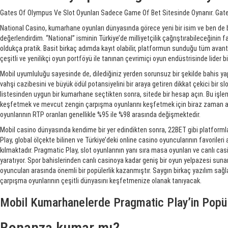
Gates Of Olympus Ve Slot Oyunları Sadece Game Of Bet Sitesinde Oynanır. Gate
National Casino, kumarhane oyunları dünyasında görece yeni bir isim ve ben de b
değerlendirdim. “National” isminin Türkiye’de milliyetçilik çağrıştırabileceğin
oldukça pratik. Basit birkaç adımda kayıt olabilir, platformun sunduğu tüm avanta
çeşitli ve yenilikçi oyun portföyü ile tanınan çevrimiçi oyun endüstrisinde lider bir
Mobil uyumluluğu sayesinde de, dilediğiniz yerden sorunsuz bir şekilde bahis yap
vahşi cazibesini ve büyük ödül potansiyelini bir araya getiren dikkat çekici bir
listesinden uygun bir kumarhane seçtikten sonra, sitede bir hesap açın. Bu işlem
keşfetmek ve mevcut zengin çarpışma oyunlarını keşfetmek için biraz zaman ayırın
oyunlarının RTP oranları genellikle %95 ile %98 arasında değişmektedir.
Mobil casino dünyasında kendime bir yer edindikten sonra, 22BET gibi platformlar
Play, global ölçekte bilinen ve Türkiye’deki online casino oyuncularının favorileri a
kılmaktadır. Pragmatic Play, slot oyunlarının yanı sıra masa oyunları ve canlı ca
yaratıyor. Spor bahislerinden canlı casinoya kadar geniş bir oyun yelpazesi sunan
oyuncuları arasında önemli bir popülerlik kazanmıştır. Saygın birkaç yazılım sağla
çarpışma oyunlarının çeşitli dünyasını keşfetmenize olanak tanıyacak.
Mobil Kumarhanelerde Pragmatic Play’in Popül
Bonanza kumar mı?