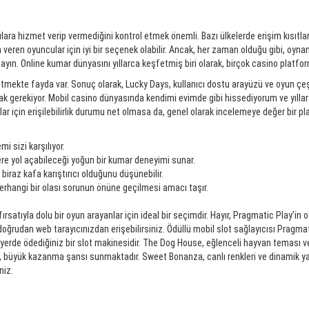
ra hizmet verip vermediğini kontrol etmek önemli. Bazı ülkelerde erişim kısıtlam
en oyuncular için iyi bir seçenek olabilir. Ancak, her zaman olduğu gibi, oynama
mayın. Online kumar dünyasını yıllarca keşfetmiş biri olarak, birçok casino pla
tmekte fayda var. Sonuç olarak, Lucky Days, kullanıcı dostu arayüzü ve oyun çeşit
mak gerekiyor. Mobil casino dünyasında kendimi evimde gibi hissediyorum ve yılla
ar için erişilebilirlik durumu net olmasa da, genel olarak incelemeye değer bir p
i sizi karşılıyor.
lere yol açabileceği yoğun bir kumar deneyimi sunar.
iraz kafa karıştırıcı olduğunu düşünebilir.
herhangi bir olası sorunun önüne geçilmesi amacı taşır.
ırsatıyla dolu bir oyun arayanlar için ideal bir seçimdir. Hayır, Pragmatic Play’i
 doğrudan web tarayıcınızdan erişebilirsiniz. Ödüllü mobil slot sağlayıcısı Pragm
er yerde ödediğiniz bir slot makinesidir. The Dog House, eğlenceli hayvan teması
n, büyük kazanma şansı sunmaktadır. Sweet Bonanza, canlı renkleri ve dinamik yap
niz.