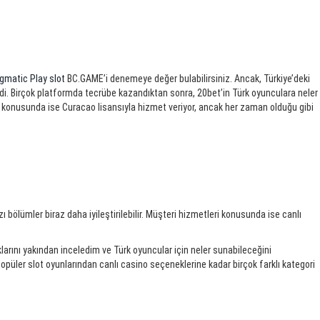
gmatic Play slot
BC.GAME’i denemeye değer bulabilirsiniz. Ancak, Türkiye’deki
eldi. Birçok platformda tecrübe kazandıktan sonra, 20bet’in Türk oyunculara neler
k konusunda ise Curacao lisansıyla hizmet veriyor, ancak her zaman olduğu gibi
 bölümler biraz daha iyileştirilebilir. Müşteri hizmetleri konusunda ise canlı
arını yakından inceledim ve Türk oyuncular için neler sunabileceğini
opüler slot oyunlarından canlı casino seçeneklerine kadar birçok farklı kategori