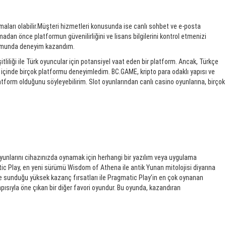
aları olabilir.Müşteri hizmetleri konusunda ise canlı sohbet ve e-posta
dan önce platformun güvenilirliğini ve lisans bilgilerini kontrol etmenizi
tformunda deneyim kazandım.
liliği ile Türk oyuncular için potansiyel vaat eden bir platform. Ancak, Türkçe
r içinde birçok platformu deneyimledim. BC.GAME, kripto para odaklı yapısı ve
latform olduğunu söyleyebilirim. Slot oyunlarından canlı casino oyunlarına, birçok
n oyunlarını cihazınızda oynamak için herhangi bir yazılım veya uygulama
atic Play, en yeni sürümü Wisdom of Athena ile antik Yunan mitolojisi diyarına
 ve sunduğu yüksek kazanç fırsatları ile Pragmatic Play’in en çok oynanan
ısıyla öne çıkan bir diğer favori oyundur. Bu oyunda, kazandıran