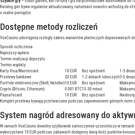
Szybkie gry
– crash games, kół fortuny i gry natychmiastowe adresowane do 
Katalog gier bywa regularnie aktualizowany, natomiast nowości wchodzą do ofe
o realne pieniądze.
Dostępne metody rozliczeń
VoxCasino udostępnia rozległy zakres wariantów płatniczych dopasowanych d
Sposób rozliczenia
Najniższy wpłata
Termin realizacji depozytu
Termin wypłaty
Karty Visa/Mastercard
10 EUR
Bez opóźnień
1-3 dnia
Przelewy bankowe
20 EUR
1-2 dobach roboczych
3-5 dnia
Portfele elektroniczne (Skrill, Neteller)
10 EUR
Bez opóźnień
Maksymal
Crypto (Bitcoin, Ethereum)
0.001 BTC
15-30 minut
Maksymal
Paysafecard
10 EUR
Bez opóźnień
Niedost
Komplet przelewy bywają przetwarzane podczas zapewnieniem górnych norm zabe
System nagród adresowany do aktyw
W ramach VoxCasino dowolny użytkownik samoczynnie uczestniczy w ramach w
wykorzystane 10 EUR podczas zabawach dodajemy daną ilość punktów bonus