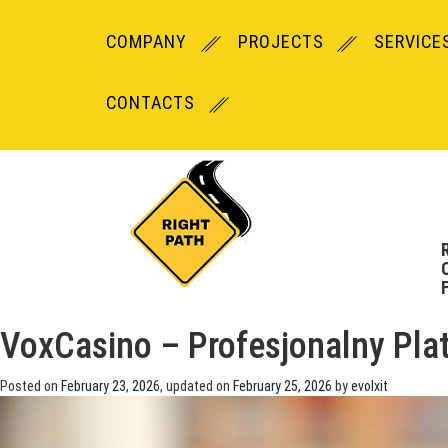
COMPANY
PROJECTS
SERVICE
CONTACTS
VoxCasino – Profesjonalny Pla
Posted on
February 23, 2026
, updated on
February 25, 2026
by
evolxit