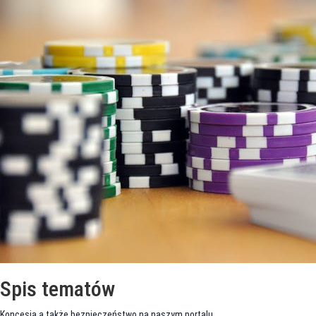
Spis tematów
Koncesja a także bezpieczeństwo na naszym portalu