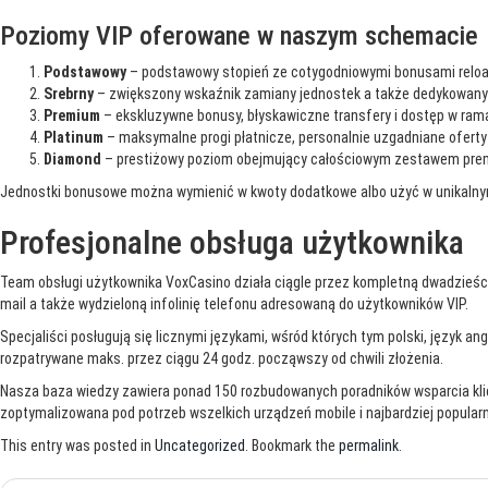
Poziomy VIP oferowane w naszym schemacie
Podstawowy
– podstawowy stopień ze cotygodniowymi bonusami relo
Srebrny
– zwiększony wskaźnik zamiany jednostek a także dedykowany
Premium
– ekskluzywne bonusy, błyskawiczne transfery i dostęp w ram
Platinum
– maksymalne progi płatnicze, personalnie uzgadniane oferty
Diamond
– prestiżowy poziom obejmujący całościowym zestawem premi
Jednostki bonusowe można wymienić w kwoty dodatkowe albo użyć w unikalnym
Profesjonalne obsługa użytkownika
Team obsługi użytkownika VoxCasino działa ciągle przez kompletną dwadzieści
mail a także wydzieloną infolinię telefonu adresowaną do użytkowników VIP.
Specjaliści posługują się licznymi językami, wśród których tym polski, język a
rozpatrywane maks. przez ciągu 24 godz. począwszy od chwili złożenia.
Nasza baza wiedzy zawiera ponad 150 rozbudowanych poradników wsparcia klie
zoptymalizowana pod potrzeb wszelkich urządzeń mobile i najbardziej popular
This entry was posted in
Uncategorized
. Bookmark the
permalink
.