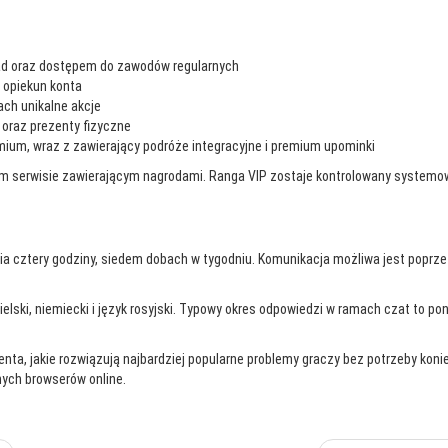
ad oraz dostępem do zawodów regularnych
 opiekun konta
ach unikalne akcje
 oraz prezenty fizyczne
um, wraz z zawierający podróże integracyjne i premium upominki
 serwisie zawierającym nagrodami. Ranga VIP zostaje kontrolowany systemow
a cztery godziny, siedem dobach w tygodniu. Komunikacja możliwa jest poprze
ngielski, niemiecki i język rosyjski. Typowy okres odpowiedzi w ramach czat to
nta, jakie rozwiązują najbardziej popularne problemy graczy bez potrzeby ko
nych browserów online.