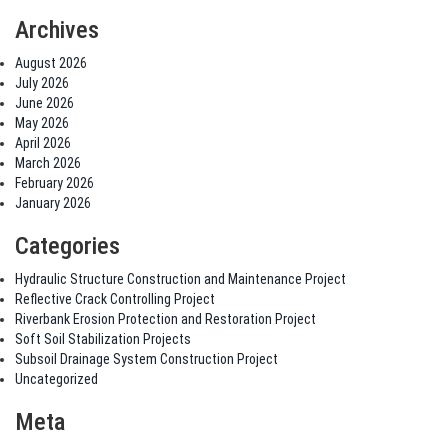
Archives
August 2026
July 2026
June 2026
May 2026
April 2026
March 2026
February 2026
January 2026
Categories
Hydraulic Structure Construction and Maintenance Project
Reflective Crack Controlling Project
Riverbank Erosion Protection and Restoration Project
Soft Soil Stabilization Projects
Subsoil Drainage System Construction Project
Uncategorized
Meta