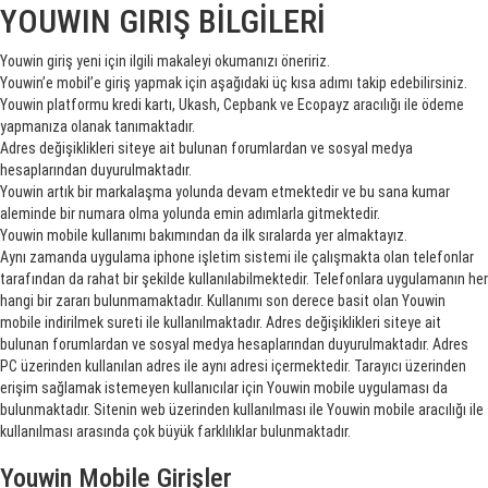
YOUWIN GIRIŞ BİLGİLERİ
Youwin giriş yeni için ilgili makaleyi okumanızı öneririz.
Youwin’e mobil’e giriş yapmak için aşağıdaki üç kısa adımı takip edebilirsiniz.
Youwin platformu kredi kartı, Ukash, Cepbank ve Ecopayz aracılığı ile ödeme
yapmanıza olanak tanımaktadır.
Adres değişiklikleri siteye ait bulunan forumlardan ve sosyal medya
hesaplarından duyurulmaktadır.
Youwin artık bir markalaşma yolunda devam etmektedir ve bu sana kumar
aleminde bir numara olma yolunda emin adımlarla gitmektedir.
Youwin mobile kullanımı bakımından da ilk sıralarda yer almaktayız.
Aynı zamanda uygulama iphone işletim sistemi ile çalışmakta olan telefonlar
tarafından da rahat bir şekilde kullanılabilmektedir. Telefonlara uygulamanın her
hangi bir zararı bulunmamaktadır. Kullanımı son derece basit olan Youwin
mobile indirilmek sureti ile kullanılmaktadır. Adres değişiklikleri siteye ait
bulunan forumlardan ve sosyal medya hesaplarından duyurulmaktadır. Adres
PC üzerinden kullanılan adres ile aynı adresi içermektedir. Tarayıcı üzerinden
erişim sağlamak istemeyen kullanıcılar için Youwin mobile uygulaması da
bulunmaktadır. Sitenin web üzerinden kullanılması ile Youwin mobile aracılığı ile
kullanılması arasında çok büyük farklılıklar bulunmaktadır.
Youwin Mobile Girişler