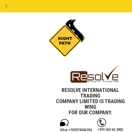
RESOLVE INTERNATIONAL
TRADING
COMPANY LIMITED IS TRADING
WING
FOR OUR COMPANY.
+959 260 66 2882
Viber:+‎959974046356