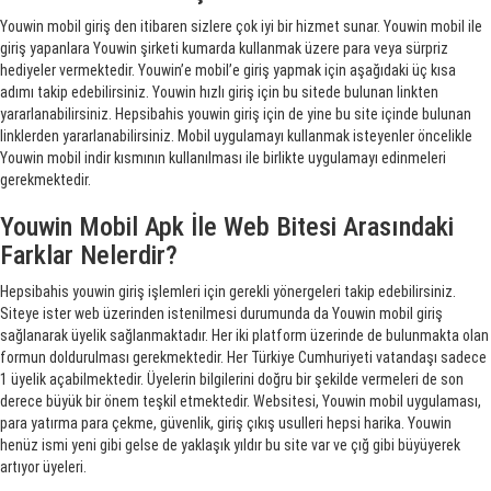
Youwin mobil giriş den itibaren sizlere çok iyi bir hizmet sunar. Youwin mobil ile
giriş yapanlara Youwin şirketi kumarda kullanmak üzere para veya sürpriz
hediyeler vermektedir. Youwin’e mobil’e giriş yapmak için aşağıdaki üç kısa
adımı takip edebilirsiniz. Youwin hızlı giriş için bu sitede bulunan linkten
yararlanabilirsiniz. Hepsibahis youwin giriş için de yine bu site içinde bulunan
linklerden yararlanabilirsiniz. Mobil uygulamayı kullanmak isteyenler öncelikle
Youwin mobil indir kısmının kullanılması ile birlikte uygulamayı edinmeleri
gerekmektedir.
Youwin Mobil Apk İle Web Bitesi Arasındaki
Farklar Nelerdir?
Hepsibahis youwin giriş işlemleri için gerekli yönergeleri takip edebilirsiniz.
Siteye ister web üzerinden istenilmesi durumunda da Youwin mobil giriş
sağlanarak üyelik sağlanmaktadır. Her iki platform üzerinde de bulunmakta olan
formun doldurulması gerekmektedir. Her Türkiye Cumhuriyeti vatandaşı sadece
1 üyelik açabilmektedir. Üyelerin bilgilerini doğru bir şekilde vermeleri de son
derece büyük bir önem teşkil etmektedir. Websitesi, Youwin mobil uygulaması,
para yatırma para çekme, güvenlik, giriş çıkış usulleri hepsi harika. Youwin
henüz ismi yeni gibi gelse de yaklaşık yıldır bu site var ve çığ gibi büyüyerek
artıyor üyeleri.