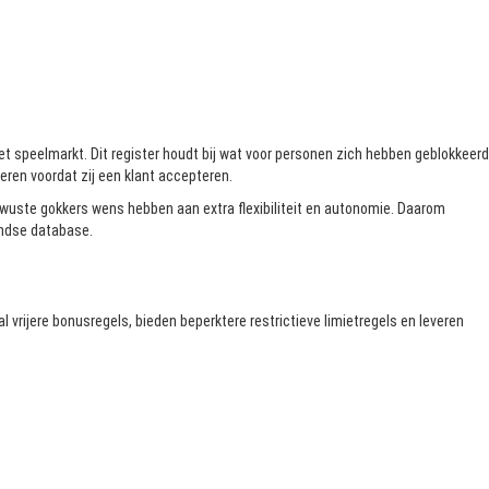
rnet speelmarkt. Dit register houdt bij wat voor personen zich hebben geblokkeerd
leren voordat zij een klant accepteren.
bewuste gokkers wens hebben aan extra flexibiliteit en autonomie. Daarom
andse database.
l vrijere bonusregels, bieden beperktere restrictieve limietregels en leveren