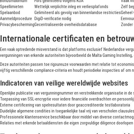
Bonusmaximum
Fors gelimiteerd volgens KOA
Vaak vr
Speellimieten
Wettelijk verplichte inleg en verliesplafonds
Zelf be
Spelaanbod
Gelimiteerd als gevolg van binnenlandse restricties
Geheel 
Aanmeldprocedure
DigiD-verificatie nodig
Eenvoud
Privacybescherming
Gecentraliseerde overheidsdatabase
Zonder 
Internationale certificaten en betro
Een vaak optredende misverstand is dat platforms exclusief Nederlandse vergu
vergunningen van erkende autoriteiten bijvoorbeeld de Malta Gaming Instelling,
Deze autoriteiten passen toe rigoureuze voorwaarden met relatie tot economisc
vijftig verschillende compliance-criteria en houdt periodieke inspecties af om n
Indicatoren van veilige wereldwijde websites
Openlijke publicatie van vergunningnummer en verstrekkende organisatie in de 
Toepassing van SSL-encryptie voor iedere financiële overdrachten en persoonlij
Externe certificering van spelresultaten door geaccrediteerde testlaboratoria
Duidelijke algemene condities in toegankelijke taal vrij van verscholen clausule
Professionele klantenservice beschikbaar door middel van diverse contactmog
Relaties met erkende betaaldiensten die eigen zorgvuldige diligence doorlopen