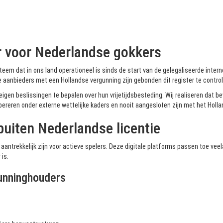
r voor Nederlandse gokkers
ysteem dat in ons land operationeel is sinds de start van de gelegaliseerde inte
ere aanbieders met een Hollandse vergunning zijn gebonden dit register te contro
igen beslissingen te bepalen over hun vrijetijdsbesteding. Wij realiseren dat 
pereren onder externe wettelijke kaders en nooit aangesloten zijn met het Holl
uiten Nederlandse licentie
antrekkelijk zijn voor actieve spelers. Deze digitale platforms passen toe veela
is.
unninghouders