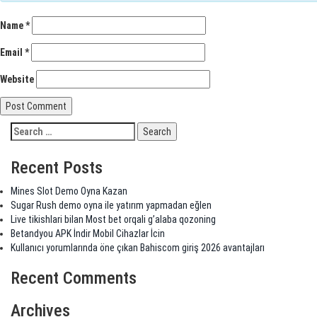
Name
*
Email
*
Website
Recent Posts
Mines Slot Demo Oyna Kazan
Sugar Rush demo oyna ile yatırım yapmadan eğlen
Live tikishlari bilan Most bet orqali g’alaba qozoning
Betandyou APK İndir Mobil Cihazlar İcin
Kullanıcı yorumlarında öne çıkan Bahiscom giriş 2026 avantajları
Recent Comments
Archives