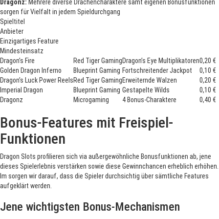
Dragonz:
Mehrere diverse Drachencharaktere samt eigenen Bonusfunktionen
sorgen für Vielfalt in jedem Spieldurchgang
Spieltitel
Anbieter
Einzigartiges Feature
Mindesteinsatz
Dragon’s Fire
Red Tiger Gaming
Dragon’s Eye Multiplikatoren
0,20 €
Golden Dragon Inferno
Blueprint Gaming
Fortschreitender Jackpot
0,10 €
Dragon’s Luck Power Reels
Red Tiger Gaming
Erweiternde Walzen
0,20 €
Imperial Dragon
Blueprint Gaming
Gestapelte Wilds
0,10 €
Dragonz
Microgaming
4 Bonus-Charaktere
0,40 €
Bonus-Features mit Freispiel-
Funktionen
Dragon Slots profilieren sich via außergewöhnliche Bonusfunktionen ab, jene
dieses Spielerlebnis verstärken sowie diese Gewinnchancen erheblich erhöhen.
Im sorgen wir darauf, dass die Spieler durchsichtig über sämtliche Features
aufgeklärt werden.
Jene wichtigsten Bonus-Mechanismen