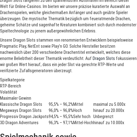
Dragon Slots rangieren zu den spannendsten Automaten im Bereich dieser
Welt für Online-Casinos. Im bieten wir unsere präzise kuratierte Auswahl an
Drachenspielen, welche gleichermaßen Anfänger und auch geübte Spieler
überzeugen. Die mystische Thematik bezüglich um feueratmende Drachen,
geheime Schätze und sagenhafte Kreaturen kombiniert sich durch modernster
Spieltechnologie zu jenem außergewöhnlichen Erlebnis.
Unsere Dragon Slots stammen von renommierten Entwicklern beispielsweise
Pragmatic Play, NetEnt sowie Play’n GO. Solche Hersteller besitzen
nachweislich über 200 verschiedene Drachentitel entwickelt, welches diese
enorme Beliebtheit dieser Thematik verdeutlicht. Auf
Dragon Slots
fokussieren
wir großen Wert hierauf, dass ein jeder Slot via gerechte RTP-Werte und
verifizierte Zufallsgeneratoren überzeugt.
Spielkategorie
RTP-Bereich
Volatilität
Maximaler Gewinn
Klassische Dragon Slots
95,5% – 96,2%
Mittel
maximal zu 5.000x
Megaways Dragon Slots
96,0% – 96,8%
Hoch
hinauf zu 20.000x
Progressiv Dragon Jackpots
94,5% – 95,5%
Sehr hoch
Unbegrenzt
3D Dragon Adventures
96,3% – 97,1%
Mittel-Hoch
hinauf zu 10.000x
Spielmechanik sowie