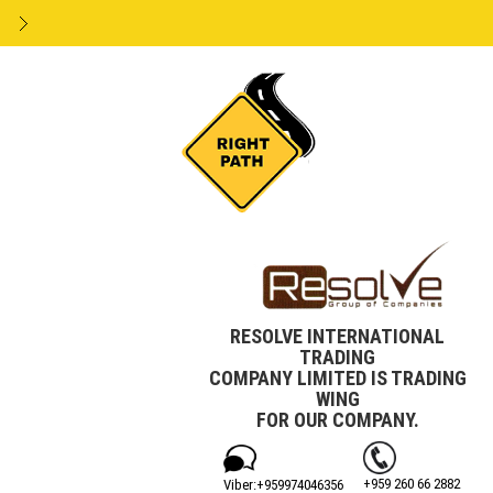
RESOLVE INTERNATIONAL
TRADING
COMPANY LIMITED IS TRADING
WING
FOR OUR COMPANY.
+959 260 66 2882
Viber:+‎959974046356