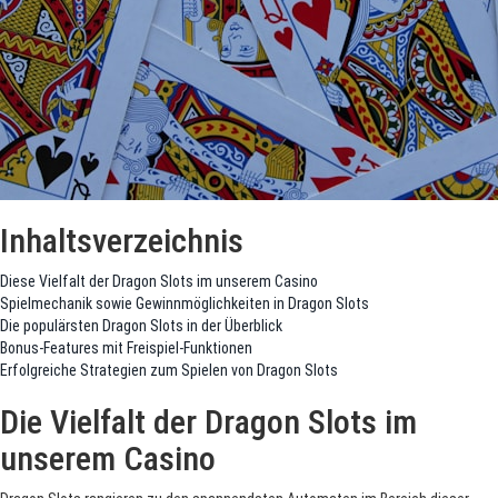
Inhaltsverzeichnis
Diese Vielfalt der Dragon Slots im unserem Casino
Spielmechanik sowie Gewinnmöglichkeiten in Dragon Slots
Die populärsten Dragon Slots in der Überblick
Bonus-Features mit Freispiel-Funktionen
Erfolgreiche Strategien zum Spielen von Dragon Slots
Die Vielfalt der Dragon Slots im
unserem Casino