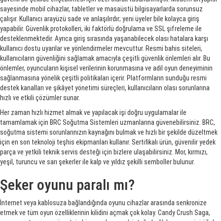
sayesinde mobil cihazlar, tabletler ve masaüstü bilgisayarlarda sorunsuz
çalışır. Kullanıcı arayüzü sade ve anlaşılırdır; yeni üyeler bile kolayca giriş
yapabilir. Güvenlik protokolleri, iki faktörlü doğrulama ve SSL şifreleme ile
desteklenmektedir. Ayrıca giriş sırasında yaşanabilecek olası hatalara karşı
kullanıcı dostu uyarılar ve yönlendirmeler mevcuttur. Resmi bahis siteleri,
kullanıcıların güvenliğini sağlamak amacıyla çeşitli güvenlik önlemleri alır. Bu
önlemler, oyuncuların kişisel verilerinin korunmasına ve adil oyun deneyiminin
sağlanmasına yönelik çeşitli politikaları içerir. Platformların sunduğu resmi
destek kanalları ve şikâyet yönetimi süreçleri, kullanıcıların olası sorunlarına
hızlı ve etkili çözümler sunar.
Her zaman hızlı hizmet almak ve yapılacak işi doğru uygulamalar ile
tamamlamak için BRC Soğutma Sistemleri uzmanlarına güvenebilirsiniz. BRC,
soğutma sistemi sorunlarınızın kaynağını bulmak ve hızlı bir şekilde düzeltmek
için en son teknoloji teşhis ekipmanları kullanır. Sertifikalı ürün, güvenilir yedek
parça ve yetkili teknik servis desteği için bizlere ulaşabilirsiniz. Mor, kırmızı,
yeşil, turuncu ve sarı şekerler ile kalp ve yıldız şekilli semboller bulunur.
Şeker oyunu paralı mı?
İnternet veya kablosuza bağlandığında oyunu cihazlar arasında senkronize
etmek ve tüm oyun özelliklerinin kilidini açmak çok kolay. Candy Crush Saga,