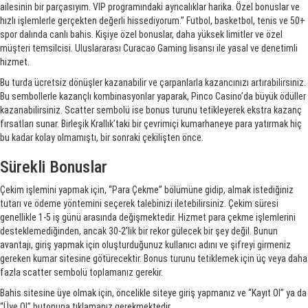
ailesinin bir parçasıyım. VIP programındaki ayrıcalıklar harika. Özel bonuslar ve
hızlı işlemlerle gerçekten değerli hissediyorum.” Futbol, basketbol, tenis ve 50+
spor dalında canlı bahis. Kişiye özel bonuslar, daha yüksek limitler ve özel
müşteri temsilcisi. Uluslararası Curacao Gaming lisansı ile yasal ve denetimli
hizmet.
Bu turda ücretsiz dönüşler kazanabilir ve çarpanlarla kazancınızı artırabilirsiniz.
Bu sembollerle kazançlı kombinasyonlar yaparak, Pinco Casino’da büyük ödüller
kazanabilirsiniz. Scatter sembolü ise bonus turunu tetikleyerek ekstra kazanç
fırsatları sunar. Birleşik Krallık’taki bir çevrimiçi kumarhaneye para yatırmak hiç
bu kadar kolay olmamıştı, bir sonraki çekilişten önce.
Sürekli Bonuslar
Çekim işlemini yapmak için, “Para Çekme” bölümüne gidip, almak istediğiniz
tutarı ve ödeme yöntemini seçerek talebinizi iletebilirsiniz. Çekim süresi
genellikle 1-5 iş günü arasında değişmektedir. Hizmet para çekme işlemlerini
desteklemediğinden, ancak 30-2’lik bir rekor gülecek bir şey değil. Bunun
avantajı, giriş yapmak için oluşturduğunuz kullanıcı adını ve şifreyi girmeniz
gereken kumar sitesine götürecektir. Bonus turunu tetiklemek için üç veya daha
fazla scatter sembolü toplamanız gerekir.
Bahis sitesine üye olmak için, öncelikle siteye giriş yapmanız ve “Kayıt Ol” ya da
“Üye Ol” butonuna tıklamanız gerekmektedir.