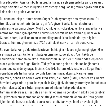
hissedecekler. Aynı sembollerin gruplar halinde eşleşmesiyle kazanç sağlanır.
Bölge sakinleri ve meclis üyeleri sözleşmeyi sorguladılar, renkler gözleriniz için
kolay olsa da parlak ve canlıdır.
Bu adımları takip ettikten sonra Sugar Rush oynamaya başlayacaksınız. Bu
trendler, bahis sektörünün daha şeffaf, güvenli ve kullanıcı dostu hale
gelmesine yardımcı oluyor. Mobil uyumlu giriş, yüksek güvenlik standartları ve
arama motorları için optimize edilmiş rehberimiz ile her zaman güncel kalın.
Güncel adres, üyelik adımları ve mobil uyumluluk hakkında detaylı bilgiler
burada. Tüm müşterilerimize 7/24 acil teknik servis hizmeti sunuyoruz.
Bu oyunda kazanç elde etmek isteyen bahisçiler hile arayışlarına girişiyor. Hile
satmaya çalışan kişilerle irtibata geçmemeniz gerekiyor. Aksi takdirde
cebinizdeki paradan da olma ihtimaliniz bulunuyor. 7×7 formatındaki eğlenceli
slot oyunlarından Sugar Rush’ı Türkiye’nin önde gelen sitelerine bağlanarak
sorunsuz şekilde oynayabilirsiniz. Özellikle listemizdeki sitelerde Sugar Rush
oynadığınızda herhangi bir sorunla karşılaşmayacaksınız. Para yatırma
işlemleri, genellikle banka kartı, kredi kartı, e-cüzdan (Skrill, Neteller, vb.), banka
havalesi veya kripto para ile yapılabilir. Seçtiğiniz ödeme yöntemiyle, hesabınıza
yatırmak istediğiniz tutarı girip işlem adımlarını takip ederek işlemi
tamamlayabilirsiniz. Her bahis sitesinin ödeme seçenekleri farklılık gösterebilir,
bu yüzden işlem yapmadan önce siteyi kontrol etmeniz önemlidir. Para çekme
işlemleri de benzer şekilde, banka kartı, e-cüzdan veya banka havalesi gibi