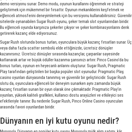
demo versiyonu sunar. Demo modu, oyunun kurallarını öğrenmek ve strateji
geliştirmek için mükemmel bir fırsattır. Oyunun mekaniklerini keşfetmek ve
eğlenceli atmosferini deneyimlemek için bu versiyonu kullanabilirsiniz. Güvenilir
sitelerde oynanabilen Sugar Rush oyunu, şeker temalı slot oyunlarından biridir.
Bu eğlenceli oyunda karşınıza şekerler çıkıyor ve şeker kombinasyonlarını denk
getirerek kazanç elde ediyorsunuz.
Sugar Rush slotunda bonus turları, oyunculara büyük kazanç fırsatları sunar. Üç
veya daha fazla scatter sembolü elde ettiğinizde, ücretsiz dönüşler
kazanırsınız. Ücretsiz dönüşler sırasında kazançlar, çarpanlar sayesinde
katlanarak artar ve büyük ödüller kazanma şansınızı artırır. Pinco Casino’da bu
bonus turları, oyunun en heyecanlı anlarını oluşturur. Sugar Rush, Pragmatic
Play tarafından geliştirilen bir başka popüler slot oyunudur. Pragmatic Play,
casino oyunları dünyasında tanınmış ve güvenilir bir geliştiricidir. Sugar Rush
slotu da, oyunculara eğlenceli bir deneyim sunarken aynı zamanda büyük
kazanç fırsatları sunan bir oyun olarak öne çıkmaktadır. Pragmatic Play’in
oyunları, yüksek kaliteli grafikleri, kullanıcı dostu arayüzleri ve etkileyici ses
efektleriyle tanınır. Bu nedenle Sugar Rush, Pinco Online Casino oyuncuları
arasında favori oyunlardan biridir.
Dünyanın en iyi kutu oyunu nedir?
Monopoly. Dünyanın en popüler kutu oyunu Monopoly mülk alım satımı, kâr