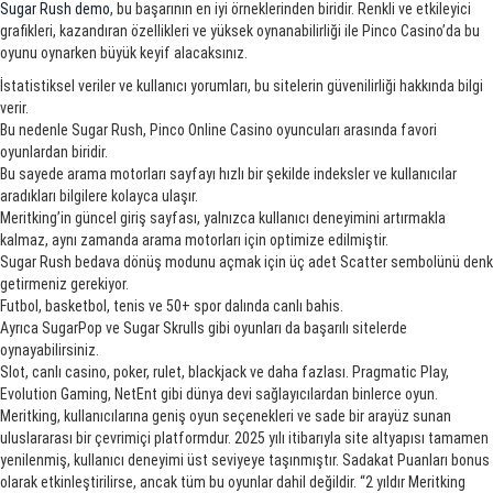
Sugar Rush demo
, bu başarının en iyi örneklerinden biridir. Renkli ve etkileyici
grafikleri, kazandıran özellikleri ve yüksek oynanabilirliği ile Pinco Casino’da bu
oyunu oynarken büyük keyif alacaksınız.
İstatistiksel veriler ve kullanıcı yorumları, bu sitelerin güvenilirliği hakkında bilgi
verir.
Bu nedenle Sugar Rush, Pinco Online Casino oyuncuları arasında favori
oyunlardan biridir.
Bu sayede arama motorları sayfayı hızlı bir şekilde indeksler ve kullanıcılar
aradıkları bilgilere kolayca ulaşır.
Meritking’in güncel giriş sayfası, yalnızca kullanıcı deneyimini artırmakla
kalmaz, aynı zamanda arama motorları için optimize edilmiştir.
Sugar Rush bedava dönüş modunu açmak için üç adet Scatter sembolünü denk
getirmeniz gerekiyor.
Futbol, basketbol, tenis ve 50+ spor dalında canlı bahis.
Ayrıca SugarPop ve Sugar Skrulls gibi oyunları da başarılı sitelerde
oynayabilirsiniz.
Slot, canlı casino, poker, rulet, blackjack ve daha fazlası. Pragmatic Play,
Evolution Gaming, NetEnt gibi dünya devi sağlayıcılardan binlerce oyun.
Meritking, kullanıcılarına geniş oyun seçenekleri ve sade bir arayüz sunan
uluslararası bir çevrimiçi platformdur. 2025 yılı itibarıyla site altyapısı tamamen
yenilenmiş, kullanıcı deneyimi üst seviyeye taşınmıştır. Sadakat Puanları bonus
olarak etkinleştirilirse, ancak tüm bu oyunlar dahil değildir. “2 yıldır Meritking