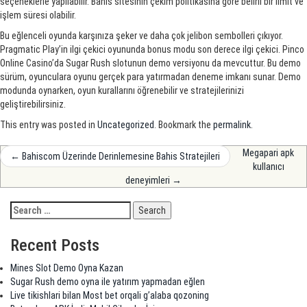
seçeneklerle yapılabilir. Bahis sitesinin çekim politikasına göre belirli bir limit ve
işlem süresi olabilir.
Bu eğlenceli oyunda karşınıza şeker ve daha çok jelibon sembolleri çıkıyor.
Pragmatic Play’in ilgi çekici oyununda bonus modu son derece ilgi çekici. Pinco
Online Casino’da Sugar Rush slotunun demo versiyonu da mevcuttur. Bu demo
sürüm, oyunculara oyunu gerçek para yatırmadan deneme imkanı sunar. Demo
modunda oynarken, oyun kurallarını öğrenebilir ve stratejilerinizi
geliştirebilirsiniz.
This entry was posted in
Uncategorized
. Bookmark the
permalink
.
Post
Megapari apk
←
Bahiscom Üzerinde Derinlemesine Bahis Stratejileri
kullanıcı
navigation
deneyimleri
→
Recent Posts
Mines Slot Demo Oyna Kazan
Sugar Rush demo oyna ile yatırım yapmadan eğlen
Live tikishlari bilan Most bet orqali g’alaba qozoning