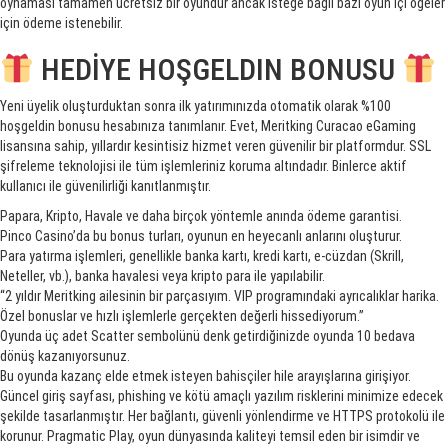
oynaması tamamen ücretsiz bir oyundur ancak isteğe bağlı bazı oyun içi öğeler
için ödeme istenebilir.
HEDİYE HOŞGELDIN BONUSU
Yeni üyelik oluşturduktan sonra ilk yatırımınızda otomatik olarak %100
hoşgeldin bonusu hesabınıza tanımlanır. Evet, Meritking Curacao eGaming
lisansına sahip, yıllardır kesintisiz hizmet veren güvenilir bir platformdur. SSL
şifreleme teknolojisi ile tüm işlemleriniz koruma altındadır. Binlerce aktif
kullanıcı ile güvenilirliği kanıtlanmıştır.
Papara, Kripto, Havale ve daha birçok yöntemle anında ödeme garantisi.
Pinco Casino’da bu bonus turları, oyunun en heyecanlı anlarını oluşturur.
Para yatırma işlemleri, genellikle banka kartı, kredi kartı, e-cüzdan (Skrill,
Neteller, vb.), banka havalesi veya kripto para ile yapılabilir.
“2 yıldır Meritking ailesinin bir parçasıyım. VIP programındaki ayrıcalıklar harika.
Özel bonuslar ve hızlı işlemlerle gerçekten değerli hissediyorum.”
Oyunda üç adet Scatter sembolünü denk getirdiğinizde oyunda 10 bedava
dönüş kazanıyorsunuz.
Bu oyunda kazanç elde etmek isteyen bahisçiler hile arayışlarına girişiyor.
Güncel giriş sayfası, phishing ve kötü amaçlı yazılım risklerini minimize edecek
şekilde tasarlanmıştır. Her bağlantı, güvenli yönlendirme ve HTTPS protokolü ile
korunur. Pragmatic Play, oyun dünyasında kaliteyi temsil eden bir isimdir ve