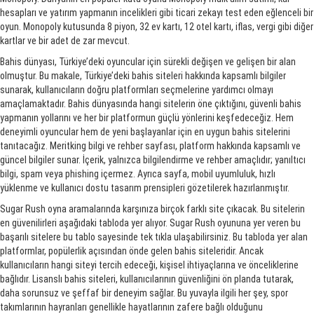
hesapları ve yatırım yapmanın incelikleri gibi ticari zekayı test eden eğlenceli bir
oyun. Monopoly kutusunda 8 piyon, 32 ev kartı, 12 otel kartı, iflas, vergi gibi diğer
kartlar ve bir adet de zar mevcut.
Bahis dünyası, Türkiye’deki oyuncular için sürekli değişen ve gelişen bir alan
olmuştur. Bu makale, Türkiye’deki bahis siteleri hakkında kapsamlı bilgiler
sunarak, kullanıcıların doğru platformları seçmelerine yardımcı olmayı
amaçlamaktadır. Bahis dünyasında hangi sitelerin öne çıktığını, güvenli bahis
yapmanın yollarını ve her bir platformun güçlü yönlerini keşfedeceğiz. Hem
deneyimli oyuncular hem de yeni başlayanlar için en uygun bahis sitelerini
tanıtacağız. Meritking bilgi ve rehber sayfası, platform hakkında kapsamlı ve
güncel bilgiler sunar. İçerik, yalnızca bilgilendirme ve rehber amaçlıdır; yanıltıcı
bilgi, spam veya phishing içermez. Ayrıca sayfa, mobil uyumluluk, hızlı
yüklenme ve kullanıcı dostu tasarım prensipleri gözetilerek hazırlanmıştır.
Sugar Rush oyna aramalarında karşınıza birçok farklı site çıkacak. Bu sitelerin
en güvenilirleri aşağıdaki tabloda yer alıyor. Sugar Rush oyununa yer veren bu
başarılı sitelere bu tablo sayesinde tek tıkla ulaşabilirsiniz. Bu tabloda yer alan
platformlar, popülerlik açısından önde gelen bahis siteleridir. Ancak
kullanıcıların hangi siteyi tercih edeceği, kişisel ihtiyaçlarına ve önceliklerine
bağlıdır. Lisanslı bahis siteleri, kullanıcılarının güvenliğini ön planda tutarak,
daha sorunsuz ve şeffaf bir deneyim sağlar. Bu yuvayla ilgili her şey, spor
takımlarının hayranları genellikle hayatlarının zafere bağlı olduğunu