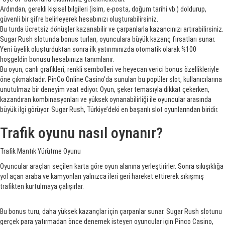
Ardından, gerekli kişisel bilgileri (isim, e-posta, doğum tarihi vb.) doldurup,
güvenli bir şifre belirleyerek hesabınızı oluşturabilirsiniz.
Bu turda ücretsiz dönüşler kazanabilir ve çarpanlarla kazancınızı artırabilirsiniz.
Sugar Rush slotunda bonus turları, oyunculara büyük kazanç fırsatları sunar.
Yeni üyelik oluşturduktan sonra ilk yatırımınızda otomatik olarak %100
hoşgeldin bonusu hesabınıza tanımlanır.
Bu oyun, canlı grafikleri, renkli sembolleri ve heyecan verici bonus özellikleriyle
öne çıkmaktadır. PinСo Online Casino’da sunulan bu popüler slot, kullanıcılarına
unutulmaz bir deneyim vaat ediyor. Oyun, şeker temasıyla dikkat çekerken,
kazandıran kombinasyonları ve yüksek oynanabilirliği ile oyuncular arasında
büyük ilgi görüyor. Sugar Rush, Türkiye’deki en başarılı slot oyunlarından biridir.
Trafik oyunu nasıl oynanır?
Trafik Mantık Yürütme Oyunu
Oyuncular araçları seçilen karta göre oyun alanına yerleştirirler. Sonra sıkışıklığa
yol açan araba ve kamyonları yalnızca ileri geri hareket ettirerek sıkışmış
trafikten kurtulmaya çalışırlar.
Bu bonus turu, daha yüksek kazançlar için çarpanlar sunar. Sugar Rush slotunu
gerçek para yatırmadan önce denemek isteyen oyuncular için Pinco Casino,