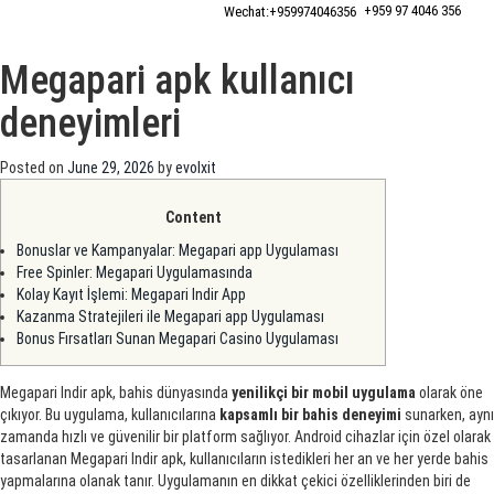
+959 97 4046 356
Wechat:+‎959974046356
Megapari apk kullanıcı
deneyimleri
Posted on
June 29, 2026
by
evolxit
Content
Bonuslar ve Kampanyalar: Megapari app Uygulaması
Free Spinler: Megapari Uygulamasında
Kolay Kayıt İşlemi: Megapari Indir App
Kazanma Stratejileri ile Megapari app Uygulaması
Bonus Fırsatları Sunan Megapari Casino Uygulaması
Megapari Indir apk, bahis dünyasında
yenilikçi bir mobil uygulama
olarak öne
çıkıyor. Bu uygulama, kullanıcılarına
kapsamlı bir bahis deneyimi
sunarken, aynı
zamanda hızlı ve güvenilir bir platform sağlıyor. Android cihazlar için özel olarak
tasarlanan Megapari Indir apk, kullanıcıların istedikleri her an ve her yerde bahis
yapmalarına olanak tanır. Uygulamanın en dikkat çekici özelliklerinden biri de