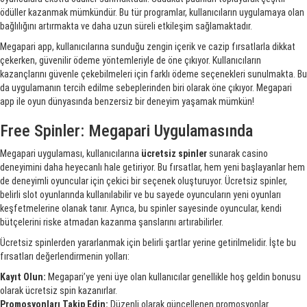
ödüller kazanmak mümkündür. Bu tür programlar, kullanıcıların uygulamaya olan
bağlılığını artırmakta ve daha uzun süreli etkileşim sağlamaktadır.
Megapari app, kullanıcılarına sunduğu zengin içerik ve cazip fırsatlarla dikkat
çekerken, güvenilir ödeme yöntemleriyle de öne çıkıyor. Kullanıcıların
kazançlarını güvenle çekebilmeleri için farklı ödeme seçenekleri sunulmakta. Bu
da uygulamanın tercih edilme sebeplerinden biri olarak öne çıkıyor. Megapari
app ile oyun dünyasında benzersiz bir deneyim yaşamak mümkün!
Free Spinler: Megapari Uygulamasında
Megapari uygulaması, kullanıcılarına
ücretsiz spinler
sunarak casino
deneyimini daha heyecanlı hale getiriyor. Bu fırsatlar, hem yeni başlayanlar hem
de deneyimli oyuncular için çekici bir seçenek oluşturuyor. Ücretsiz spinler,
belirli slot oyunlarında kullanılabilir ve bu sayede oyuncuların yeni oyunları
keşfetmelerine olanak tanır. Ayrıca, bu spinler sayesinde oyuncular, kendi
bütçelerini riske atmadan kazanma şanslarını artırabilirler.
Ücretsiz spinlerden yararlanmak için belirli şartlar yerine getirilmelidir. İşte bu
fırsatları değerlendirmenin yolları:
Kayıt Olun:
Megapari’ye yeni üye olan kullanıcılar genellikle hoş geldin bonusu
olarak ücretsiz spin kazanırlar.
Promosyonları Takip Edin:
Düzenli olarak güncellenen promosyonlar