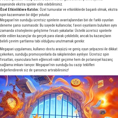
sayesinde ekstra spinler elde edebilirsiniz.
Özel Etkinliklere Katılın:
Özel turnuvalar ve etkinliklerde başarılı olmak, ekstra
spin kazanmanın bir diğer yoludur.
Megapari’nin sunduğu ücretsiz spinlerin avantajlarından biri de farklı oyunları
deneme şansı sunmasıdır. Bu sayede kullanıcılar, favori oyunlarını bulurken aynı
zamanda stratejilerini geliştirme fırsatı yakalarlar. Üstelik ücretsiz spinlerle
elde edilen kazançlar da gerçek para olarak çekilebilir, ancak bu kazançların
belirli çevrim şartlarına tabi olduğunu unutmamak gerekir.
Megapari uygulaması, kullanıcı dostu arayüzü ve geniş oyun yelpazesi ile dikkat
çekerken, sunduğu promosyonlarla da rakiplerinden ayrılıyor. Ücretsiz spin
fırsatları, oyunculara hem eğlenceli vakit geçirme hem de potansiyel kazanç
sağlama imkanı tanıyor. Megapari’nin sunduğu bu cazip teklifleri
değerlendirerek siz de şansınızı artırabilirsiniz!