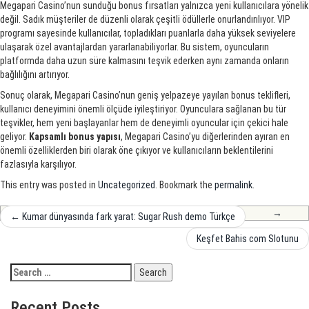
Megapari Casino’nun sunduğu bonus fırsatları yalnızca yeni kullanıcılara yönelik
değil. Sadık müşteriler de düzenli olarak çeşitli ödüllerle onurlandırılıyor. VIP
programı sayesinde kullanıcılar, topladıkları puanlarla daha yüksek seviyelere
ulaşarak özel avantajlardan yararlanabiliyorlar. Bu sistem, oyuncuların
platformda daha uzun süre kalmasını teşvik ederken aynı zamanda onların
bağlılığını artırıyor.
Sonuç olarak, Megapari Casino’nun geniş yelpazeye yayılan bonus teklifleri,
kullanıcı deneyimini önemli ölçüde iyileştiriyor. Oyunculara sağlanan bu tür
teşvikler, hem yeni başlayanlar hem de deneyimli oyuncular için çekici hale
geliyor.
Kapsamlı bonus yapısı
, Megapari Casino’yu diğerlerinden ayıran en
önemli özelliklerden biri olarak öne çıkıyor ve kullanıcıların beklentilerini
fazlasıyla karşılıyor.
This entry was posted in
Uncategorized
. Bookmark the
permalink
.
Post
→
←
Kumar dünyasında fark yarat: Sugar Rush demo Türkçe
navigation
Keşfet Bahis com Slotunu
Recent Posts