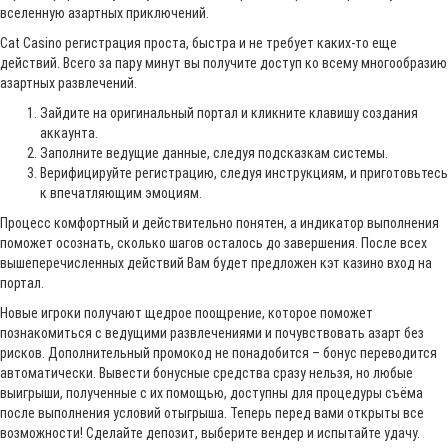
вселенную азартных приключений.
Cat Casino регистрация проста, быстра и не требует каких-то еще
действий. Всего за пару минут вы получите доступ ко всему многообразию
азартных развлечений.
Зайдите на оригинальный портал и кликните клавишу создания
аккаунта.
Заполните ведущие данные, следуя подсказкам системы.
Верифицируйте регистрацию, следуя инструкциям, и приготовьтесь
к впечатляющим эмоциям.
Процесс комфортный и действительно понятен, а индикатор выполнения
поможет осознать, сколько шагов осталось до завершения. После всех
вышеперечисленных действий Вам будет предложен кэт казино вход на
портал.
Новые игроки получают щедрое поощрение, которое поможет
познакомиться с ведущими развлечениями и почувствовать азарт без
рисков. Дополнительный промокод не понадобится – бонус переводится
автоматически. Вывести бонусные средства сразу нельзя, но любые
выигрыши, полученные с их помощью, доступны для процедуры съёма
после выполнения условий отыгрыша. Теперь перед вами открыты все
возможности! Сделайте депозит, выберите вендер и испытайте удачу.