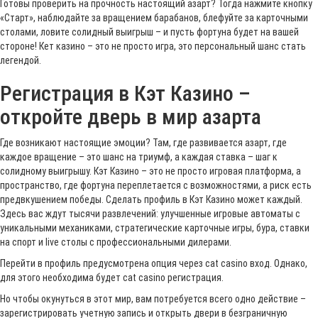
Готовы проверить на прочность настоящий азарт? Тогда нажмите кнопку
«Старт», наблюдайте за вращением барабанов, блефуйте за карточными
столами, ловите солидный выигрыш – и пусть фортуна будет на вашей
стороне! Кет казино – это не просто игра, это персональный шанс стать
легендой.
Регистрация в Кэт Казино –
откройте дверь в мир азарта
Где возникают настоящие эмоции? Там, где развивается азарт, где
каждое вращение – это шанс на триумф, а каждая ставка – шаг к
солидному выигрышу. Кэт Казино – это не просто игровая платформа, а
пространство, где фортуна переплетается с возможностями, а риск есть
предвкушением победы. Сделать профиль в Кэт Казино может каждый.
Здесь вас ждут тысячи развлечений: улучшенные игровые автоматы с
уникальными механиками, стратегические карточные игры, бура, ставки
на спорт и live столы с профессиональными дилерами.
Перейти в профиль предусмотрена опция через cat casino вход. Однако,
для этого необходима будет cat casino регистрация.
Но чтобы окунуться в этот мир, вам потребуется всего одно действие –
зарегистрировать учетную запись и открыть двери в безграничную