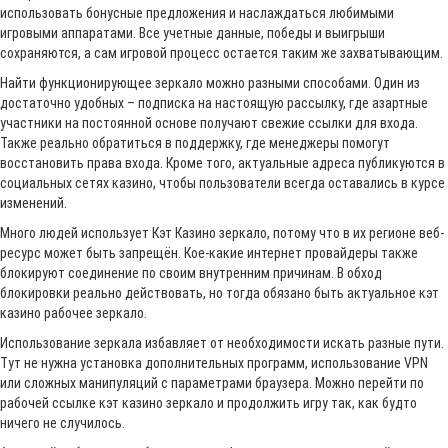
использовать бонусные предложения и наслаждаться любимыми
игровыми аппаратами. Все учетные данные, победы и выигрыши
сохраняются, а сам игровой процесс остается таким же захватывающим.
Найти функционирующее зеркало можно разными способами. Один из
достаточно удобных – подписка на настоящую рассылку, где азартные
участники на постоянной основе получают свежие ссылки для входа.
Также реально обратиться в поддержку, где менеджеры помогут
восстановить права входа. Кроме того, актуальные адреса публикуются в
социальных сетях казино, чтобы пользователи всегда оставались в курсе
изменений.
Много людей использует Кэт Казино зеркало, потому что в их регионе веб-
ресурс может быть запрещён. Кое-какие интернет провайдеры также
блокируют соединение по своим внутренним причинам. В обход
блокировки реально действовать, но тогда обязано быть актуальное кэт
казино рабочее зеркало.
Использование зеркала избавляет от необходимости искать разные пути.
Тут не нужна установка дополнительных программ, использование VPN
или сложных манипуляций с параметрами браузера. Можно перейти по
рабочей ссылке кэт казино зеркало и продолжить игру так, как будто
ничего не случилось.