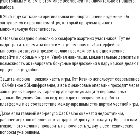
рулеточным столом. В этом мире всё зависит исключительно от вашего
выбора.
В 2025 году кэт казино оригинальный веб-портал очень надёжный. Он
загружается с протоколом https, который предусматривает
максимальную безопасность.
Catcasino создано с мыслью о комфорте азартных участников. Тут не
надо тратить время на поиски – в целом понятный интерфейс и
мгновенная загрузка предоставляют возможность в одно касание
перейти к любимым играм. Удобная навигация, моментальные депозиты и
возможность активировать бонусные предложения в пару кликов делают
процесс еще удобнее.
Защита игроков – важная часть игры. Кэт Казино использует современное
1024-битное SSL-шифрование, а все финансовые операции проходят через
защищённые сервисы, гарантируя надежную защиту персональных
данных. Лицензия Curacao подтверждает прозрачность работы
платформы и ее соответствие международным стандартам честной игры.
Даже если главный веб-ресурс Cat Casino окажется недоступным,
рабочее зеркало обеспечит стандартный доступ к аккаунту. Всё, что вам
нужно, – это желание проверить на прочность удачу, а все технические
вопросы уже решены.