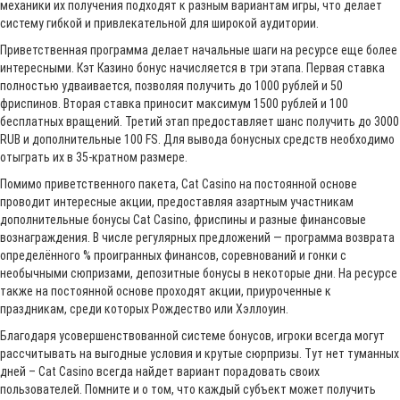
механики их получения подходят к разным вариантам игры, что делает
систему гибкой и привлекательной для широкой аудитории.
Приветственная программа делает начальные шаги на ресурсе еще более
интересными. Кэт Казино бонус начисляется в три этапа. Первая ставка
полностью удваивается, позволяя получить до 1000 рублей и 50
фриспинов. Вторая ставка приносит максимум 1500 рублей и 100
бесплатных вращений. Третий этап предоставляет шанс получить до 3000
RUB и дополнительные 100 FS. Для вывода бонусных средств необходимо
отыграть их в 35-кратном размере.
Помимо приветственного пакета, Cat Casino на постоянной основе
проводит интересные акции, предоставляя азартным участникам
дополнительные бонусы Cat Casino, фриспины и разные финансовые
вознаграждения. В числе регулярных предложений — программа возврата
определённого % проигранных финансов, соревнований и гонки с
необычными сюпризами, депозитные бонусы в некоторые дни. На ресурсе
также на постоянной основе проходят акции, приуроченные к
праздникам, среди которых Рождество или Хэллоуин.
Благодаря усовершенствованной системе бонусов, игроки всегда могут
рассчитывать на выгодные условия и крутые сюрпризы. Тут нет туманных
дней – Cat Casino всегда найдет вариант порадовать своих
пользователей. Помните и о том, что каждый субъект может получить