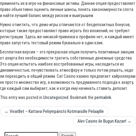
применять их в игре на финансовые активы. Данная опция предоставляет
право объективно оценить личные шансы, понять закономерности слота
и найти лучший баланс между риском и выигрышем.
Нужно отметить, что демо-игры отличаются от бездепозитных бонусов,
которые также предоставляют право играть без вложений, но требуют
регистрации. Здесь же никакой привязки к профилю нет, и каждый имеет
право запустить тестовый режим буквально в один клик.
Бесплатная версия – это прекрасная опция получить позитивные эмоции
от азарта без необходимости тратить собственные денежные средства.
Это опция испытать наибоее востребованные игры, насладиться их
динамичностью, почувствовать атмосферу и только потом решать, надо
ли переходить в общий режим. Cat Casino казино предлагает хайроллерам
не просто множество игр, а возможность продуманного подхода к азарту,
где каждый сам выбирает, как и когда ему начинать ставить депозит.
This entry was posted in
Uncategorized
. Bookmark the
permalink
.
Post
←
VivatBet – Kattava Peliympäristö Kotimaisille Pelaajille
navigation
Alev Casino ile Bugun Kazan!
→