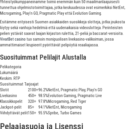
Yhteistyökumppaneinamme toimii enemmän kuin 50 maailmanlaajuisesti
tunnettua ohjelmistotoimittajaa, jotka keskuudessa ovat esimerkiksi NetEnt,
Microgaming, Play’n GO, Pragmatic Play että Evolution Gaming.
Esitämme erityisesti Suomen asiakkaiden suosikkeja slotteja, jotka joukosta
löytyy sekä vanhoja hedelmiä että uudenaikaisia videoslotteja. Perinteisten
pelien ystävät saavat laajan kirjaston rulettia, 21-peliä ja baccarat-versioita.
VivatBet casino
tuo samoin monipuolisen livekasino-valikoiman, jossa
ammattimaiset krupieerit pyörittävät pelipöytiä reaaliajassa.
Suosituimmat Pelilajit Alustalla
Pelikategoria
Lukumäärä
Keskim. RTP
Suosituimmat Tarjoajat
Slotit
2100+
96.2%
NetEnt, Pragmatic Play, Play’n GO
Livekasino
450+
98.5%
Evolution Gaming, Pragmatic Live
Klassikkopelit
320+
97.8%
Microgaming, Red Tiger
Jackpot-pelit
85+
94.1%
NetEnt, Microgaming
Viihdyttävät pelit
150+
95.5%
Spribe, Turbo Games
Pelaajasuoja ja Lisenssi