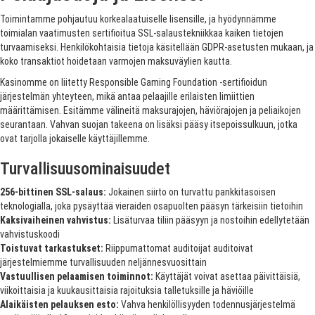
Toimintamme pohjautuu korkealaatuiselle lisensille, ja hyödynnämme
toimialan vaatimusten sertifioitua SSL-salaustekniikkaa kaiken tietojen
turvaamiseksi. Henkilökohtaisia tietoja käsitellään GDPR-asetusten mukaan, ja
koko transaktiot hoidetaan varmojen maksuväylien kautta.
Kasinomme on liitetty Responsible Gaming Foundation -sertifioidun
järjestelmän yhteyteen, mikä antaa pelaajille erilaisten limiittien
määrittämisen. Esitämme välineitä maksurajojen, häviörajojen ja peliaikojen
seurantaan. Vahvan suojan takeena on lisäksi pääsy itsepoissulkuun, jotka
ovat tarjolla jokaiselle käyttäjillemme.
Turvallisuusominaisuudet
256-bittinen SSL-salaus:
Jokainen siirto on turvattu pankkitasoisen
teknologialla, joka pysäyttää vieraiden osapuolten pääsyn tärkeisiin tietoihin
Kaksivaiheinen vahvistus:
Lisäturvaa tiliin pääsyyn ja nostoihin edellytetään
vahvistuskoodi
Toistuvat tarkastukset:
Riippumattomat auditoijat auditoivat
järjestelmiemme turvallisuuden neljännesvuosittain
Vastuullisen pelaamisen toiminnot:
Käyttäjät voivat asettaa päivittäisiä,
viikoittaisia ja kuukausittaisia rajoituksia talletuksille ja häviöille
Alaikäisten pelauksen esto:
Vahva henkilöllisyyden todennusjärjestelmä