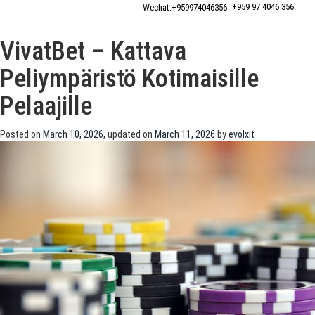
+959 97 4046 356
Wechat:+‎959974046356
VivatBet – Kattava
Peliympäristö Kotimaisille
Pelaajille
Posted on
March 10, 2026
, updated on
March 11, 2026
by
evolxit